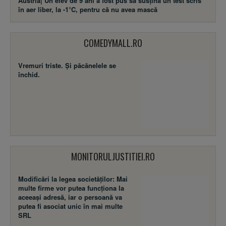
Austria| Un elev de 9 ani a fost pus să susţină un test scris
în aer liber, la -1°C, pentru că nu avea mască
COMEDYMALL.RO
Vremuri triste. Şi păcănelele se
închid.
MONITORULJUSTITIEI.RO
Modificări la legea societăţilor: Mai
multe firme vor putea funcţiona la
aceeaşi adresă, iar o persoană va
putea fi asociat unic în mai multe
SRL