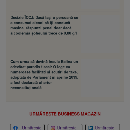
Decizie ÎCCJ: Dacă laşi o persoană ce
a consumat alcool să îţi conducă
maşina, răspunzi penal doar dacă
alcoolemia şoferului trece de 0,80 g/l
Cum urma să devină Insula Belina un
adevărat paradis fiscal: O lege cu
numeroase facilităţi şi scutiri de taxe,
adoptată de Parlament în aprilie 2019,
a fost declarată ulterior
neconstituţională
URMĂREȘTE BUSINESS MAGAZIN
Urmărește
Urmărește
Urmărește