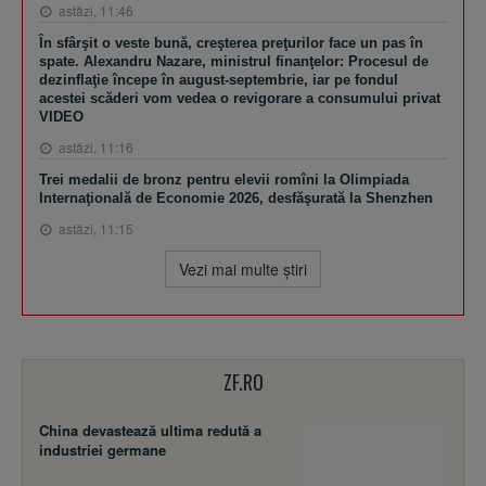
astăzi, 11:46
În sfârşit o veste bună, creşterea preţurilor face un pas în
spate. Alexandru Nazare, ministrul finanţelor: Procesul de
dezinflaţie începe în august-septembrie, iar pe fondul
acestei scăderi vom vedea o revigorare a consumului privat
VIDEO
astăzi, 11:16
Trei medalii de bronz pentru elevii romîni la Olimpiada
Internaţională de Economie 2026, desfăşurată la Shenzhen
astăzi, 11:15
Vezi mai multe ştiri
ZF.RO
China devastează ultima redută a
industriei germane