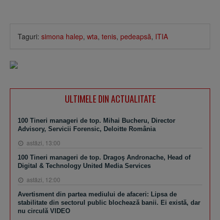
Taguri:
simona halep
,
wta
,
tenis
,
pedeapsă
,
ITIA
ULTIMELE DIN ACTUALITATE
100 Tineri manageri de top. Mihai Bucheru, Director
Advisory, Servicii Forensic, Deloitte România
astăzi, 13:00
100 Tineri manageri de top. Dragoş Andronache, Head of
Digital & Technology United Media Services
astăzi, 12:00
Avertisment din partea mediului de afaceri: Lipsa de
stabilitate din sectorul public blochează banii. Ei există, dar
nu circulă VIDEO