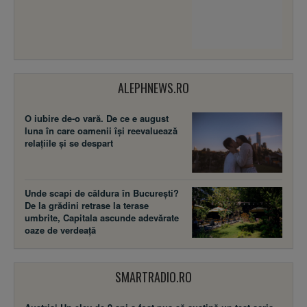
ALEPHNEWS.RO
O iubire de-o vară. De ce e august
luna în care oamenii își reevaluează
relațiile și se despart
Unde scapi de căldura în București?
De la grădini retrase la terase
umbrite, Capitala ascunde adevărate
oaze de verdeață
SMARTRADIO.RO