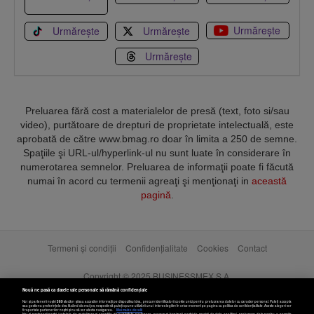
Urmărește
Urmărește
Urmărește
Urmărește
Preluarea fără cost a materialelor de presă (text, foto si/sau
video), purtătoare de drepturi de proprietate intelectuală, este
aprobată de către www.bmag.ro doar în limita a 250 de semne.
Spaţiile şi URL-ul/hyperlink-ul nu sunt luate în considerare în
numerotarea semnelor. Preluarea de informaţii poate fi făcută
numai în acord cu termenii agreaţi şi menţionaţi in
această
pagină
.
Termeni și condiții
Confidențialitate
Cookies
Contact
Copyright © 2025 BUSINESSMEX S.A.
Nouă ne pasă ca datele tale personale să rămână confidențiale
Noi și partenerii noștri
589
stocăm și/sau accesăm informații pe dispozitivul dvs., precum identificatorii cookie unici pentru prelucrarea datelor cu caracter personal. Puteți accepta
sau gestiona preferințele dvs. făcând clic mai jos, respectiv vă puteți opune utilizării unui interes legitim în orice moment pe pagina cu politica de confidențialitate. Aceste alegeri vor
fi raportate partenerilor noștri și nu vă vor afecta navigarea.
Mai multe detalii
Noi si partenerii nostri (retelele de socializare si agentiile de publicitate partenere, precum si furnizorii nostri de servicii de date analitice) prelucram date pentru a permite