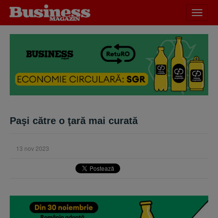
Desch
meniu
Paşi către o ţară mai curată
13 nov 2023