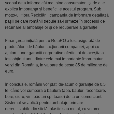
scopul de a informa cât mai bine consumatorii şi de a le
explica importanţa şi beneficiile acestui program. Sub
motto-ul Hora Reciclării, campania de informare detaliază
paşii pe care românii trebuie să-i urmeze în procesul de
returnare al ambalajelor şi de recuperare a garanţiei.
Finanţarea iniţială pentru RetuRO a fost asigurată de
producătorii de băuturi, acţionarii companiei, apoi cu
ajutorul unor garanţii corporative oferite tot de aceştia a
fost obţinut unul dintre cele mai importante împrumuturi
verzi din România, în valoare de peste 85 de milioane de
euro.
În concluzie, românii vor plăti de-acum o garanţie de 0,5
lei când vor cumpăra o băutură (apă, băuturi răcoritoare,
bere, cidru, vin, băuturi spirtoase) de la un comerciant.
Sistemul se aplică pentru ambalaje primare
nereutilizabile din sticlă, plastic sau metal, cu volume