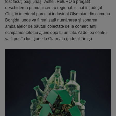
fost făcuţi paşi uriaşi. Astfel, RetuRO a pregătit
deschiderea primului centru regional, situat în judeţul
Cluj, în interiorul parcului industrial Olympian din comuna
Bonţida, unde va fi realizată numărarea şi sortarea
ambalajelor de băuturi colectate de la comercianţi;
echipamentele au ajuns deja la unitate. Al doilea centru
va fi pus în funcţiune la Giarmata (judeţul Timiş).