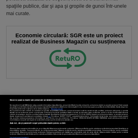
spaţiile publice, dar şi apa şi gropile de gunoi într-unele
mai curate.
Economie circulară: SGR este un proiect
realizat de Business Magazin cu susținerea
Nouă ne pasă ca datele tale personale să rămână confidențiale
Noi și partenerii noștri
589
stocăm și/sau accesăm informații pe dispozitivul dvs., precum identificatorii cookie unici pentru prelucrarea datelor cu caracter personal. Puteți accepta
sau gestiona preferințele dvs. făcând clic mai jos, respectiv vă puteți opune utilizării unui interes legitim în orice moment pe pagina cu politica de confidențialitate. Aceste alegeri vor
fi raportate partenerilor noștri și nu vă vor afecta navigarea.
Mai multe detalii
Noi si partenerii nostri (retelele de socializare si agentiile de publicitate partenere, precum si furnizorii nostri de servicii de date analitice) prelucram date pentru a permite
Termeni și condiții
Confidențialitate
Cookies
Contact
website-ului sa functioneze, pentru a personaliza continutul si anunturile publicitare afisate in functie de interesele si/sau profilul dvs., pentru a va oferi functionalitati aferente
retelelor de socializare si pentru a analiza traficul pe website. Beneficiati de drepturile prevazute de art. 15-22 din GDPR in legatura cu prelucrarea datelor cu caracter personal.
Aceste drepturi pot fi exercitate prin modalitatea indicata
aici
. Prin click pe “ACCEPT TOATE”, acceptati folosirea tuturor Tehnologiilor de tip Cookie, care implica inclusiv acceptul
dvs. cu privire la stocarea/accesarea informatiilor de catre Vendor-ii cu care colaboram. Prin click pe “VREAU SA MODIFIC SETARILE INDIVIDUAL” puteti schimba preferintele in
mod individual, mai putin cele legate de cookie strict necesare pentru functionarea website-ului.
Atât noi, cât și partenerii noștri prelucrăm datele pentru a oferi:
Copyright © 2025 BUSINESSMEX S.A.
Stocarea și/sau accesarea informațiilor de pe un dispozitiv. Măsurarea performanței reclamelor. Utilizarea profilurilor pentru selectarea conținutului personalizat. Dezvoltarea și
îmbunătățirea serviciilor. Crearea profilurilor de conținut personalizat. Utilizarea profilurilor pentru selectarea publicității personalizate. Crearea profilurilor pentru publicitate
personalizată. Măsurarea performanței conținutului. Înțelegerea publicului prin statistici sau combinații de date din surse diferite. Utilizarea datelor limitate pentru a selecta
conținutul. Utilizarea de date limitate pentru a selecta publicitatea. Date precise de geolocație și identificarea prin scanarea dispozitivului.
Listă parteneri (furnizori)