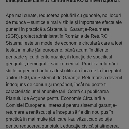
direcţionate către 17 centre RetuRO la nivel naţional.
Ape mai curate, reducerea poluării cu gunoaie, noi locuri
de muncă – sunt cele mai vizibile şi importante efecte ale
punerii în practică a Sistemului Garanţie-Returnare
(SGR), proiect administrat în România de RetuRO.
Sistemul este un model de economie circulară care a fost
testat în multe ţări europene, până acum, în diferite
perioade şi cu diferite nuanţe, în funcţie de specificul
geografic, demografic sau comercial. Practica returnării
sticlelor pentru băuturi a fost utilizată încă de la începutul
anilor 1900, iar Sistemul de Garanţie-Returnare a devenit
îndeajuns de comun şi răspândit, încât nu poate fi
caracteristic unei anumite ţări. Odată cu publicarea
Planului de Acţiune pentru Economie Circulară a
Comisiei Europene, interesul pentru sistemul garanţie-
returnare a renăscut şi a început să fie din nou pus în
practică în mai multe ţări, care l-au văzut ca o soluţie
pentru reducerea gunoiului, educaţie civică şi atingerea