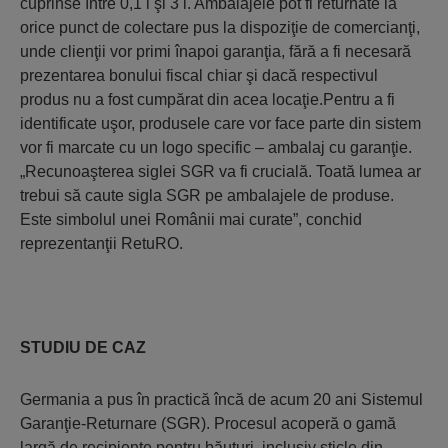
cuprinse între 0,1 l şi 3 l. Ambalajele pot fi returnate la
orice punct de colectare pus la dispoziţie de comercianţi,
unde clienţii vor primi înapoi garanţia, fără a fi necesară
prezentarea bonului fiscal chiar şi dacă respectivul
produs nu a fost cumpărat din acea locaţie.Pentru a fi
identificate uşor, produsele care vor face parte din sistem
vor fi marcate cu un logo specific – ambalaj cu garanţie.
„Recunoaşterea siglei SGR va fi crucială. Toată lumea ar
trebui să caute sigla SGR pe ambalajele de produse.
Este simbolul unei Românii mai curate”, conchid
reprezentanţii RetuRO.
STUDIU DE CAZ
Germania a pus în practică încă de acum 20 ani Sistemul
Garanţie-Returnare (SGR). Procesul acoperă o gamă
largă de recipiente pentru băuturi, inclusiv sticle din