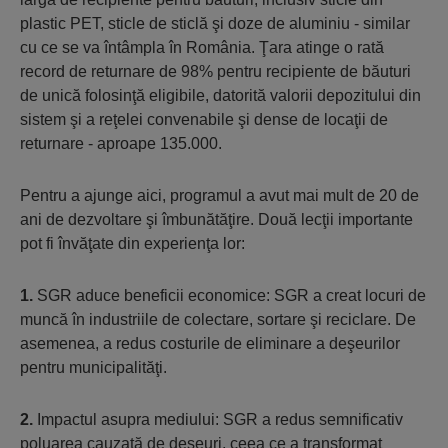
plastic PET, sticle de sticlă şi doze de aluminiu - similar
cu ce se va întâmpla în România. Ţara atinge o rată
record de returnare de 98% pentru recipiente de băuturi
de unică folosinţă eligibile, datorită valorii depozitului din
sistem şi a reţelei convenabile şi dense de locaţii de
returnare - aproape 135.000.
Pentru a ajunge aici, programul a avut mai mult de 20 de
ani de dezvoltare şi îmbunătăţire. Două lecţii importante
pot fi învăţate din experienţa lor:
1.
SGR aduce beneficii economice: SGR a creat locuri de
muncă în industriile de colectare, sortare şi reciclare. De
asemenea, a redus costurile de eliminare a deşeurilor
pentru municipalităţi.
2.
Impactul asupra mediului: SGR a redus semnificativ
poluarea cauzată de deşeuri, ceea ce a transformat