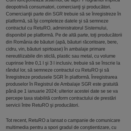
deopotrivă consumatori, comercianţi şi producători.
Comercianţii parte din SGR trebuie să se înregistreze în
platformă, să îşi completeze datele şi să semneze
contractul cu RetuRO, administratorul Sistemului,
disponibil pe platformă. Pe de altă parte, toţi producătorii
din România de băuturi (apă, băuturi răcoritoare, bere,
cidru, vin, băuturi spirtoase) în ambalaje primare
nereutilizabile din sticlă, plastic sau metal, cu volume
cuprinse între 0,1 l şi 3 l inclusiv, trebuie să se înscrie la
rândul lor, să semneze contractul cu RetuRO şi să
înregistreze produsele SGR în platformă. Înregistrarea
produselor în Registrul de Ambalaje SGR este gratuită
până pe 1 ianuarie 2024; ulterior acestei date se se va
percepe taxa stabilită conform contractului de prestări
servicii între RetuRO şi producători.
Tot recent, RetuRO a lansat o campanie de comunicare
multimedia pentru a spori gradul de conştientizare, cu