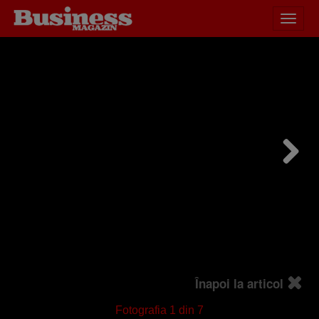
Desch
HOME
COVER STORY
meniu
Înapoi la articol
Fotografia
1
din 7