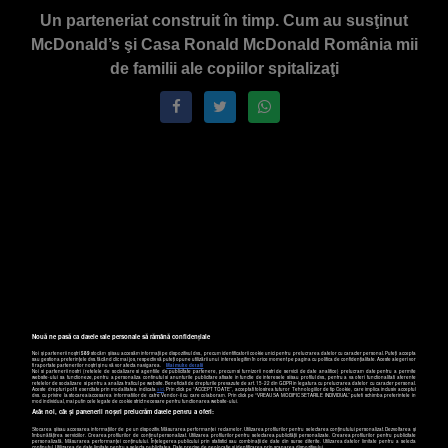
Un parteneriat construit în timp. Cum au susţinut
McDonald’s şi Casa Ronald McDonald România mii
de familii ale copiilor spitalizaţi
Nouă ne pasă ca datele tale personale să rămână confidențiale
Noi și partenerii noștri
589
stocăm și/sau accesăm informații pe dispozitivul dvs., precum identificatorii cookie unici pentru prelucrarea datelor cu caracter personal. Puteți accepta
sau gestiona preferințele dvs. făcând clic mai jos, respectiv vă puteți opune utilizării unui interes legitim în orice moment pe pagina cu politica de confidențialitate. Aceste alegeri vor
fi raportate partenerilor noștri și nu vă vor afecta navigarea.
Mai multe detalii
Noi si partenerii nostri (retelele de socializare si agentiile de publicitate partenere, precum si furnizorii nostri de servicii de date analitice) prelucram date pentru a permite
website-ului sa functioneze, pentru a personaliza continutul si anunturile publicitare afisate in functie de interesele si/sau profilul dvs., pentru a va oferi functionalitati aferente
retelelor de socializare si pentru a analiza traficul pe website. Beneficiati de drepturile prevazute de art. 15-22 din GDPR in legatura cu prelucrarea datelor cu caracter personal.
Aceste drepturi pot fi exercitate prin modalitatea indicata
aici
. Prin click pe “ACCEPT TOATE”, acceptati folosirea tuturor Tehnologiilor de tip Cookie, care implica inclusiv acceptul
dvs. cu privire la stocarea/accesarea informatiilor de catre Vendor-ii cu care colaboram. Prin click pe “VREAU SA MODIFIC SETARILE INDIVIDUAL” puteti schimba preferintele in
mod individual, mai putin cele legate de cookie strict necesare pentru functionarea website-ului.
Atât noi, cât și partenerii noștri prelucrăm datele pentru a oferi:
Stocarea și/sau accesarea informațiilor de pe un dispozitiv. Măsurarea performanței reclamelor. Utilizarea profilurilor pentru selectarea conținutului personalizat. Dezvoltarea și
îmbunătățirea serviciilor. Crearea profilurilor de conținut personalizat. Utilizarea profilurilor pentru selectarea publicității personalizate. Crearea profilurilor pentru publicitate
personalizată. Măsurarea performanței conținutului. Înțelegerea publicului prin statistici sau combinații de date din surse diferite. Utilizarea datelor limitate pentru a selecta
conținutul. Utilizarea de date limitate pentru a selecta publicitatea. Date precise de geolocație și identificarea prin scanarea dispozitivului.