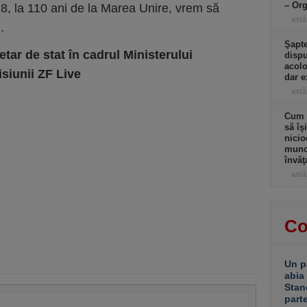
– Or
8, la 110 ani de la Marea Unire, vrem să
astă
.
Şapte
etar de stat în cadrul Ministerului
dispu
acolo
isiunii ZF Live
dar e
astă
Cum a
să îş
nicio
muncă
învăţ
astă
Co
Un p
abia
Stan
part