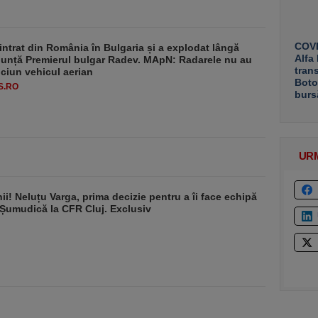
COVE
intrat din România în Bulgaria și a explodat lângă
Alfa
nunță Premierul bulgar Radev. MApN: Radarele nu au
tran
iciun vehicul aerian
Boto
S.RO
burs
UR
ii! Neluțu Varga, prima decizie pentru a îi face echipă
 Șumudică la CFR Cluj. Exclusiv