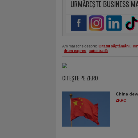
URMĂREȘTE BUSINESS M
Am mai scris despre:
Citatul săptămânii
,
Iri
drum expres
,
autostradă
CITEŞTE PE ZF.RO
China deva
ZF.RO