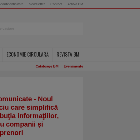
 confidentialitate
Newsletter
Contact
Arhiva BM
ECONOMIE CIRCULARĂ
REVISTA BM
Cataloage BM
Evenimente
omunicate - Noul
ciu care simplifică
ibuţia informaţiilor,
u companii şi
prenori