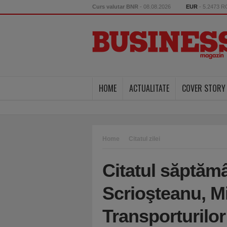
Curs valutar BNR
- 08.08.2026
EUR
- 5.2473 
HOME
ACTUALITATE
COVER STORY
Home
Citatul zilei
Citatul săptămân
Scrioşteanu, Mi
Transporturilor