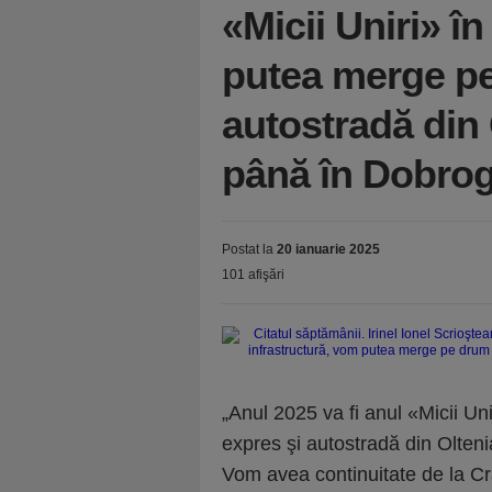
«Micii Uniri» î
putea merge pe
autostradă din 
până în Dobrog
Postat la
20 ianuarie 2025
101 afişări
„Anul 2025 va fi anul «Micii Un
expres şi autostradă din Olten
Vom avea continuitate de la Cr