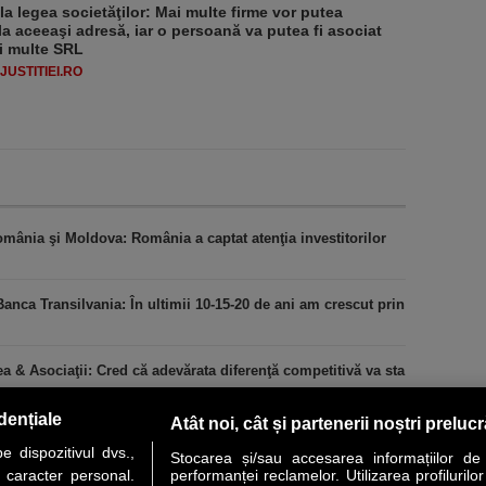
 la legea societăţilor: Mai multe firme vor putea
la aceeaşi adresă, iar o persoană va putea fi asociat
i multe SRL
USTITIEI.RO
mânia şi Moldova: România a captat atenţia investitorilor
anca Transilvania: În ultimii 10-15-20 de ani am crescut prin
ea & Asociaţii: Cred că adevărata diferenţă competitivă va sta
dențiale
Atât noi, cât și partenerii noștri preluc
 dispozitivul dvs.,
Stocarea și/sau accesarea informațiilor de
u caracter personal.
performanței reclamelor. Utilizarea profilurilo