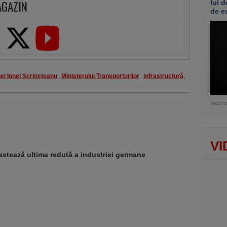
AGAZIN
lui d
de e
nel Ionel Scrioşteanu
,
Ministerului Transporturilor
,
infrastructură
,
vezi c
VI
stează ultima redută a industriei germane