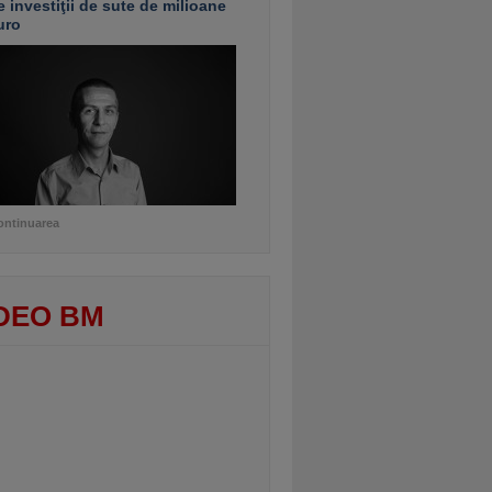
e investiţii de sute de milioane
uro
ontinuarea
DEO BM