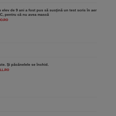
 elev de 9 ani a fost pus să susţină un test scris în aer
-1°C, pentru că nu avea mască
O.RO
ste. Şi păcănelele se închid.
LL.RO