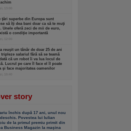
gachim
zi, 13:00
 ţări superbe din Europa sunt
se să îţi dea bani doar ca să te muţi
. Unele oferă zeci de mii de euro,
xistă o condiţie importantă
zi, 12:00
 reuşit un tânăr de doar 25 de ani
i tripleze salariul fără să se teamă
dată că un robot îi va lua locul de
. Lucrul pe care îl face el îl poate
a şi face majoritatea oamenilor
zi, 10:40
ver story
ariu închis după 17 ani, unul nou
 deschis. Povestea lui Iulian
ciu de la primul premiu primit din
ea Business Magazin la maşina