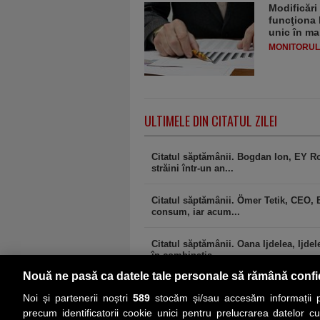
Modificări
funcţiona 
unic în ma
MONITORULJ
ULTIMELE DIN CITATUL ZILEI
Citatul săptămânii. Bogdan Ion, EY Ro
străini într-un an...
Citatul săptămânii. Ömer Tetik, CEO, B
consum, iar acum...
Citatul săptămânii. Oana Ijdelea, Ijdel
în combinaţia...
Nouă ne pasă ca datele tale personale să rămână confi
Noi și partenerii noștri
589
stocăm și/sau accesăm informații pe
precum identificatorii cookie unici pentru prelucrarea datelor c