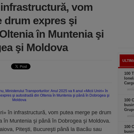
n infrastructură, vom
 drum expres şi
Oltenia în Muntenia şi
ea şi Moldova
ULTIM
100 T
Ionel
Carg
astă
100 C
busi
Grup
iri» în infrastructură, vom putea merge pe drum
astă
ia în Muntenia şi până în Dobrogea şi Moldova.
100 C
aiova, Piteşti, Bucureşti până la Bacău sau
busin