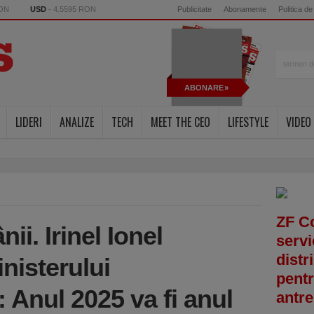
RON
USD
- 4.5595 RON
Publicitate
Abonamente
Politica de
ABONARE
LIDERI
ANALIZE
TECH
MEET THE CEO
LIFESTYLE
VIDEO
ZF C
ii. Irinel Ionel
servi
distr
nisterului
pentr
: Anul 2025 va fi anul
antre