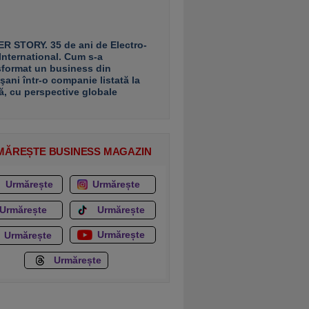
R STORY. 35 de ani de Electro-
 International. Cum s-a
sformat un business din
şani într-o companie listată la
ă, cu perspective globale
MĂREȘTE BUSINESS MAGAZIN
Urmărește
Urmărește
Urmărește
Urmărește
Urmărește
Urmărește
Urmărește