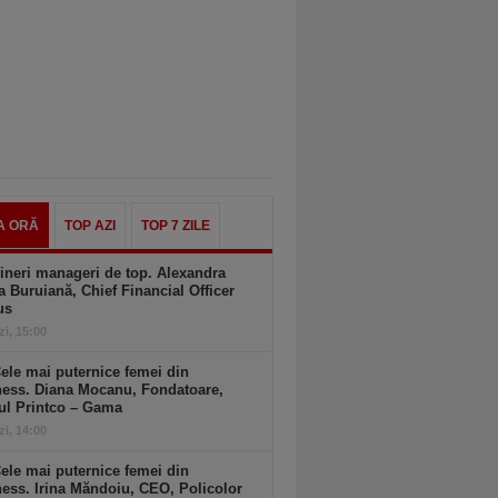
A ORĂ
TOP AZI
TOP 7 ZILE
ineri manageri de top. Alexandra
a Buruiană, Chief Financial Officer
us
zi, 15:00
ele mai puternice femei din
ness. Diana Mocanu, Fondatoare,
ul Printco – Gama
zi, 14:00
ele mai puternice femei din
ess. Irina Măndoiu, CEO, Policolor