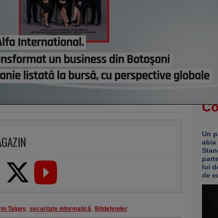
Grupu
demol
Ploie
ani. 
“Reor
pentr
platf
ieri,
Co
Un p
AGAZIN
abia
Stan
part
lui d
de e
rin Talpeş
,
securitate informatică
,
Bitdefender