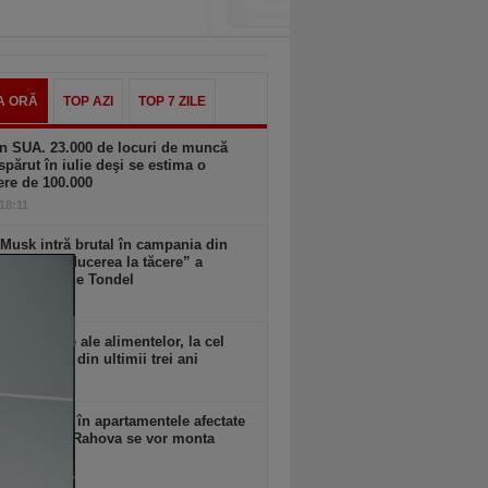
A ORĂ
TOP AZI
TOP 7 ZILE
n SUA. 23.000 de locuri de muncă
spărut în iulie deşi se estima o
ere de 100.000
 18:11
Musk intră brutal în campania din
a: cere „reducerea la tăcere” a
datei Marine Tondel
 18:10
rile globale ale alimentelor, la cel
idicat nivel din ultimii trei ani
 18:09
 anunţă că în apartamentele afectate
plozia din Rahova se vor monta
ri seismici
 18:09