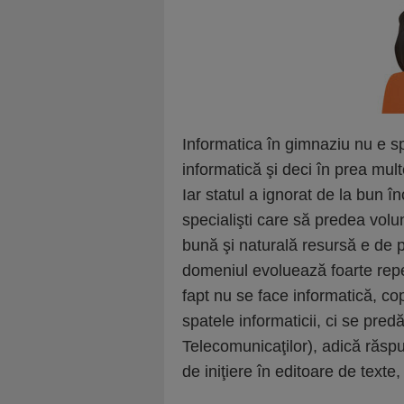
Informatica în gimnaziu nu e spr
informatică şi deci în prea mult
Iar statul a ignorat de la bun î
specialişti care să predea volu
bună şi naturală resursă e de pr
domeniul evoluează foarte reped
fapt nu se face informatică, copi
spatele informaticii, ci se pred
Telecomunicaţilor), adică răsp
de iniţiere în editoare de texte,