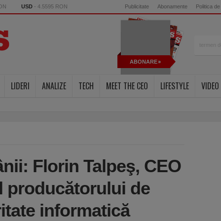
RON
USD
- 4.5595 RON
Publicitate
Abonamente
Politica de
ABONARE
LIDERI
ANALIZE
TECH
MEET THE CEO
LIFESTYLE
VIDEO
nii: Florin Talpeş, CEO
l producătorului de
ritate informatică