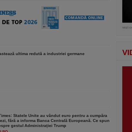
vezi c
VI
stează ultima redută a industriei germane
Times: Statele Unite au vândut euro pentru a cumpăra
ezi, fără a informa Banca Centrală Europeană. Ce spun
despre gestul Administrației Trump
S.RO