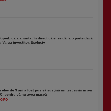
SuperLiga a anunțat în direct că el se dă la o parte dacă
u Varga investitor. Exclusiv
 elev de 9 ani a fost pus să susţină un test scris în aer
-1°C, pentru că nu avea mască
O.RO