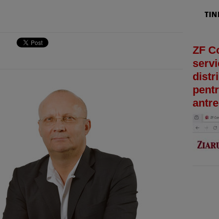
ZF C
servi
distr
pentr
antre