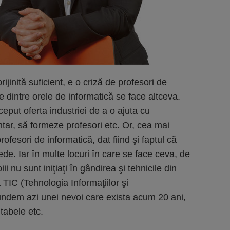
ijinită suficient, e o criză de profesori de
e dintre orele de informatică se face altceva.
nceput oferta industriei de a o ajuta cu
ntar, să formeze profesori etc. Or, cea mai
ofesori de informatică, dat fiind şi faptul că
e. Iar în multe locuri în care se face ceva, de
ii nu sunt iniţiaţi în gândirea şi tehnicile din
ă TIC (Tehnologia Informaţiilor şi
undem azi unei nevoi care exista acum 20 ani,
 tabele etc.