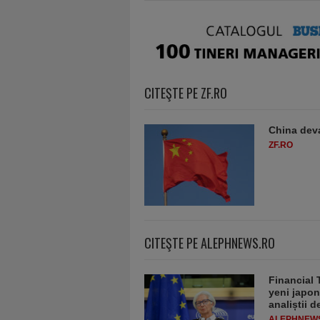
CITEŞTE PE ZF.RO
China deva
ZF.RO
CITEŞTE PE ALEPHNEWS.RO
Financial 
yeni japon
analiștii 
ALEPHNEW