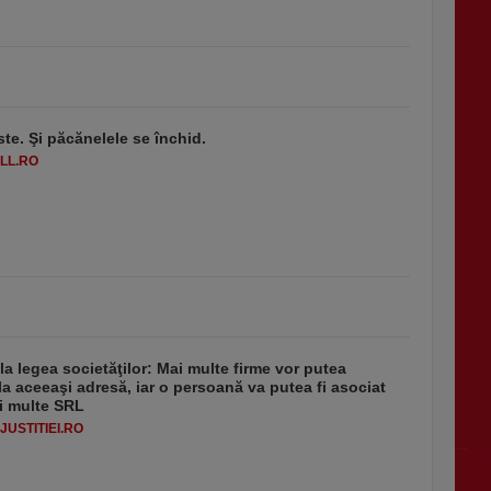
ste. Şi păcănelele se închid.
LL.RO
 la legea societăţilor: Mai multe firme vor putea
la aceeaşi adresă, iar o persoană va putea fi asociat
i multe SRL
USTITIEI.RO