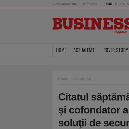
Curs valutar BNR
- 08.08.2026
EUR
- 5.2473 
HOME
ACTUALITATE
COVER STORY
Home
Citatul zilei
Citatul săptămâ
şi cofondator a
soluţii de secu