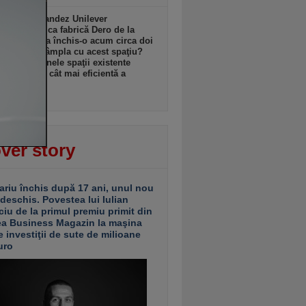
l anglo-olandez Unilever
ează istorica fabrică Dero de la
şti pe care a închis-o acum circa doi
Ce se va întâmpla cu acest spaţiu?
ganizăm unele spaţii existente
u utilizarea cât mai eficientă a
ormei”
 18:08
ver story
ariu închis după 17 ani, unul nou
 deschis. Povestea lui Iulian
ciu de la primul premiu primit din
ea Business Magazin la maşina
e investiţii de sute de milioane
uro