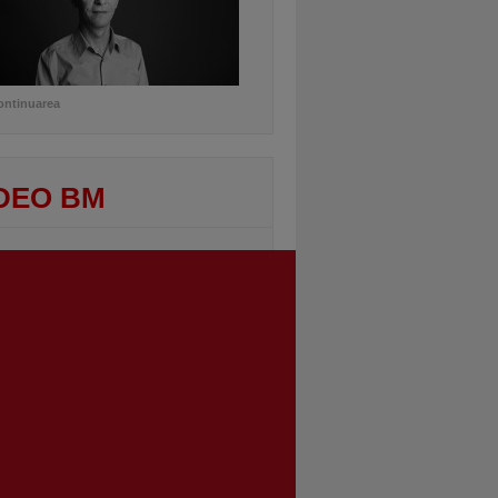
ontinuarea
DEO BM