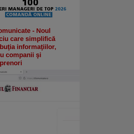
omunicate - Noul
ciu care simplifică
ibuţia informaţiilor,
u companii şi
prenori