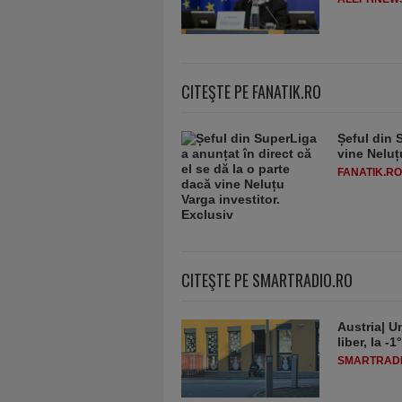
CITEŞTE PE FANATIK.RO
Șeful din 
vine Neluț
FANATIK.RO
CITEŞTE PE SMARTRADIO.RO
Austria| Un
liber, la 
SMARTRADI