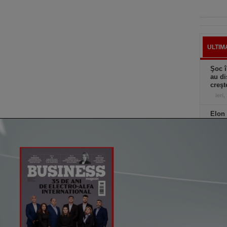
ULTIM
Şoc î
au di
creşt
ieri,
Elon 
Franţ
candi
ieri,
Preţu
mai r
ieri,
Ciucu
de ex
senzo
ieri,