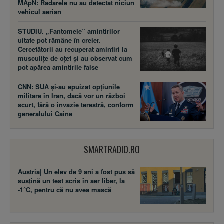
MApN: Radarele nu au detectat niciun
vehicul aerian
STUDIU. „Fantomele” amintirilor
uitate pot rămâne în creier.
Cercetătorii au recuperat amintiri la
musculițe de oțet și au observat cum
pot apărea amintirile false
CNN: SUA şi-au epuizat opțiunile
militare în Iran, dacă vor un război
scurt, fără o invazie terestră, conform
generalului Caine
SMARTRADIO.RO
Austria| Un elev de 9 ani a fost pus să
susţină un test scris în aer liber, la
-1°C, pentru că nu avea mască