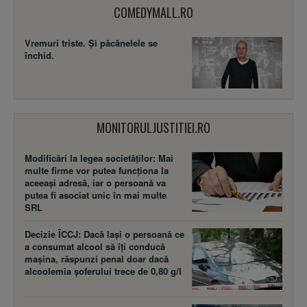
COMEDYMALL.RO
Vremuri triste. Şi păcănelele se
închid.
MONITORULJUSTITIEI.RO
Modificări la legea societăţilor: Mai
multe firme vor putea funcţiona la
aceeaşi adresă, iar o persoană va
putea fi asociat unic în mai multe
SRL
Decizie ÎCCJ: Dacă laşi o persoană ce
a consumat alcool să îţi conducă
maşina, răspunzi penal doar dacă
alcoolemia şoferului trece de 0,80 g/l