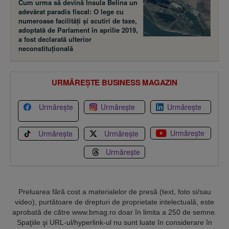
Cum urma să devină Insula Belina un
adevărat paradis fiscal: O lege cu
numeroase facilităţi şi scutiri de taxe,
adoptată de Parlament în aprilie 2019,
a fost declarată ulterior
neconstituţională
URMĂREȘTE BUSINESS MAGAZIN
Urmărește
Urmărește
Urmărește
Urmărește
Urmărește
Urmărește
Urmărește
Preluarea fără cost a materialelor de presă (text, foto si/sau
video), purtătoare de drepturi de proprietate intelectuală, este
aprobată de către www.bmag.ro doar în limita a 250 de semne.
Spaţiile şi URL-ul/hyperlink-ul nu sunt luate în considerare în