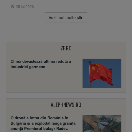
25 iul 2026
Vezi mai multe ştiri
ZF.RO
China devastează ultima redută a
industriei germane
ALEPHNEWS.RO
O dronă a intrat din România în
Bulgaria și a explodat lângă graniță,
anunță Premierul bulagr Radev.