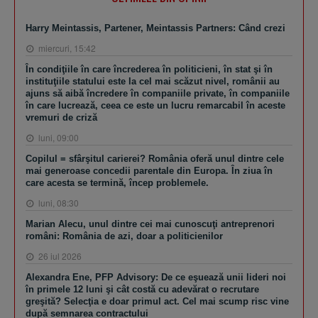
Harry Meintassis, Partener, Meintassis Partners: Când crezi
miercuri, 15:42
În condiţiile în care încrederea în politicieni, în stat şi în
instituţiile statului este la cel mai scăzut nivel, românii au
ajuns să aibă încredere în companiile private, în companiile
în care lucrează, ceea ce este un lucru remarcabil în aceste
vremuri de criză
luni, 09:00
Copilul = sfârşitul carierei? România oferă unul dintre cele
mai generoase concedii parentale din Europa. În ziua în
care acesta se termină, încep problemele.
luni, 08:30
Marian Alecu, unul dintre cei mai cunoscuţi antreprenori
români: România de azi, doar a politicienilor
26 iul 2026
Alexandra Ene, PFP Advisory: De ce eşuează unii lideri noi
în primele 12 luni şi cât costă cu adevărat o recrutare
greşită? Selecţia e doar primul act. Cel mai scump risc vine
după semnarea contractului