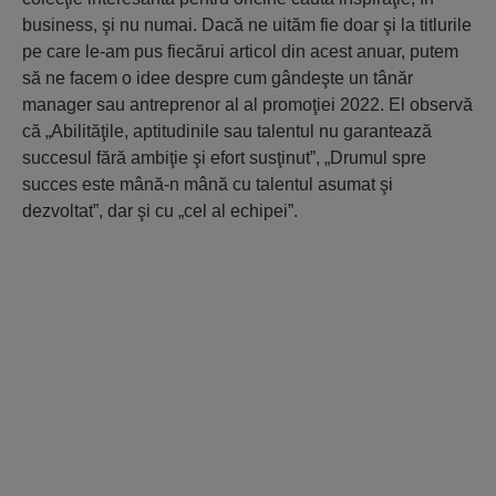
business, şi nu numai. Dacă ne uităm fie doar şi la titlurile
pe care le-am pus fiecărui articol din acest anuar, putem
să ne facem o idee despre cum gândeşte un tânăr
manager sau antreprenor al al promoţiei 2022. El observă
că „Abilităţile, aptitudinile sau talentul nu garantează
succesul fără ambiţie şi efort susţinut”, „Drumul spre
succes este mână-n mână cu talentul asumat şi
dezvoltat”, dar şi cu „cel al echipei”.