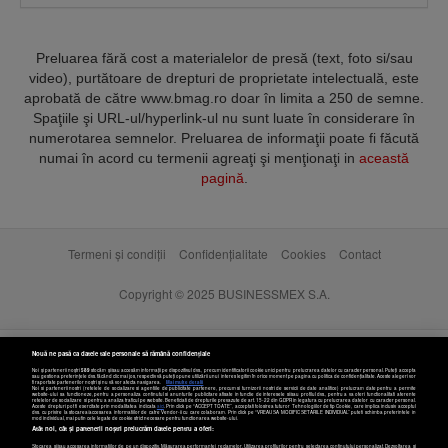
Preluarea fără cost a materialelor de presă (text, foto si/sau
video), purtătoare de drepturi de proprietate intelectuală, este
aprobată de către www.bmag.ro doar în limita a 250 de semne.
Spaţiile şi URL-ul/hyperlink-ul nu sunt luate în considerare în
numerotarea semnelor. Preluarea de informaţii poate fi făcută
numai în acord cu termenii agreaţi şi menţionaţi in
această
pagină
.
Termeni și condiții
Confidențialitate
Cookies
Contact
Copyright © 2025 BUSINESSMEX S.A.
Nouă ne pasă ca datele tale personale să rămână confidențiale
Noi și partenerii noștri
589
stocăm și/sau accesăm informații pe dispozitivul dvs., precum identificatorii cookie unici pentru prelucrarea datelor cu caracter personal. Puteți accepta
sau gestiona preferințele dvs. făcând clic mai jos, respectiv vă puteți opune utilizării unui interes legitim în orice moment pe pagina cu politica de confidențialitate. Aceste alegeri vor
fi raportate partenerilor noștri și nu vă vor afecta navigarea.
Mai multe detalii
Noi si partenerii nostri (retelele de socializare si agentiile de publicitate partenere, precum si furnizorii nostri de servicii de date analitice) prelucram date pentru a permite
website-ului sa functioneze, pentru a personaliza continutul si anunturile publicitare afisate in functie de interesele si/sau profilul dvs., pentru a va oferi functionalitati aferente
retelelor de socializare si pentru a analiza traficul pe website. Beneficiati de drepturile prevazute de art. 15-22 din GDPR in legatura cu prelucrarea datelor cu caracter personal.
Aceste drepturi pot fi exercitate prin modalitatea indicata
aici
. Prin click pe “ACCEPT TOATE”, acceptati folosirea tuturor Tehnologiilor de tip Cookie, care implica inclusiv acceptul
dvs. cu privire la stocarea/accesarea informatiilor de catre Vendor-ii cu care colaboram. Prin click pe “VREAU SA MODIFIC SETARILE INDIVIDUAL” puteti schimba preferintele in
mod individual, mai putin cele legate de cookie strict necesare pentru functionarea website-ului.
Atât noi, cât și partenerii noștri prelucrăm datele pentru a oferi:
Stocarea și/sau accesarea informațiilor de pe un dispozitiv. Măsurarea performanței reclamelor. Utilizarea profilurilor pentru selectarea conținutului personalizat. Dezvoltarea și