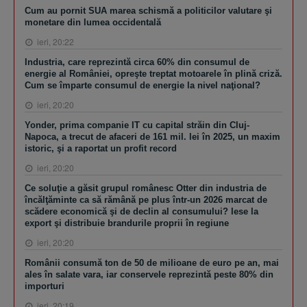
Cum au pornit SUA marea schismă a politicilor valutare şi
monetare din lumea occidentală
ieri, 20:22
Industria, care reprezintă circa 60% din consumul de
energie al României, opreşte treptat motoarele în plină criză.
Cum se împarte consumul de energie la nivel naţional?
ieri, 20:20
Yonder, prima companie IT cu capital străin din Cluj-
Napoca, a trecut de afaceri de 161 mil. lei în 2025, un maxim
istoric, şi a raportat un profit record
ieri, 20:20
Ce soluţie a găsit grupul românesc Otter din industria de
încălţăminte ca să rămână pe plus într-un 2026 marcat de
scădere economică şi de declin al consumului? Iese la
export şi distribuie brandurile proprii în regiune
ieri, 20:20
Românii consumă ton de 50 de milioane de euro pe an, mai
ales în salate vara, iar conservele reprezintă peste 80% din
importuri
ieri, 20:19