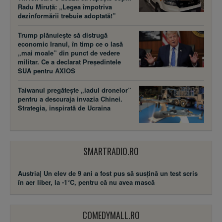
Radu Miruță: „Legea împotriva
dezinformării trebuie adoptată!”
Trump plănuiește să distrugă
economic Iranul, în timp ce o lasă
„mai moale” din punct de vedere
militar. Ce a declarat Președintele
SUA pentru AXIOS
Taiwanul pregătește „iadul dronelor”
pentru a descuraja invazia Chinei.
Strategia, inspirată de Ucraina
SMARTRADIO.RO
Austria| Un elev de 9 ani a fost pus să susţină un test scris
în aer liber, la -1°C, pentru că nu avea mască
COMEDYMALL.RO