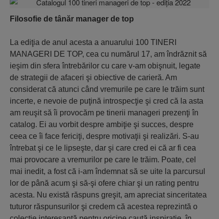
Filosofie de tânăr manager de top
La ediţia de anul acesta a anuarului 100 TINERI
MANAGERI DE TOP, cea cu numărul 17, am îndrăznit să
ieşim din sfera întrebărilor cu care v-am obişnuit, legate
de strategii de afaceri şi obiective de carieră. Am
considerat că atunci când vremurile pe care le trăim sunt
incerte, e nevoie de puţină introspecţie şi cred că la asta
am reuşit să îi provocăm pe tinerii manageri prezenţi în
catalog. Ei au vorbit despre ambiţie şi succes, despre
ceea ce îi face fericiţi, despre motivaţii şi realizări. S-au
întrebat şi ce le lipseşte, dar şi care cred ei că ar fi cea
mai provocare a vremurilor pe care le trăim. Poate, cel
mai inedit, a fost că i-am îndemnat să se uite la parcursul
lor de până acum şi să-şi ofere chiar şi un rating pentru
acesta. Nu există răspuns greşit, am apreciat sinceritatea
tuturor răspunsurilor şi credem că acestea reprezintă o
colecţie interesantă pentru oricine caută inspiraţie, în