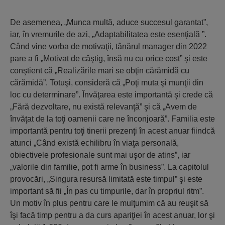
De asemenea, „Munca multă, aduce succesul garantat”,
iar, în vremurile de azi, „Adaptabilitatea este esenţială ”.
Când vine vorba de motivaţii, tânărul manager din 2022
pare a fi „Motivat de câştig, însă nu cu orice cost” şi este
conştient că „Realizările mari se obţin cărămidă cu
cărămidă”. Totuşi, consideră că „Poţi muta şi munţii din
loc cu determinare”. Învăţarea este importantă şi crede că
„Fără dezvoltare, nu există relevanţă” şi că „Avem de
învăţat de la toţi oamenii care ne înconjoară”. Familia este
importantă pentru toţi tinerii prezenţi în acest anuar fiindcă
atunci „Când există echilibru în viaţa personală,
obiectivele profesionale sunt mai uşor de atins”, iar
„valorile din familie, pot fi arme în business”. La capitolul
provocări, „Singura resursă limitată este timpul” şi este
important să fii „În pas cu timpurile, dar în propriul ritm”.
Un motiv în plus pentru care le mulţumim că au reuşit să
îşi facă timp pentru a da curs apariţiei în acest anuar, lor şi