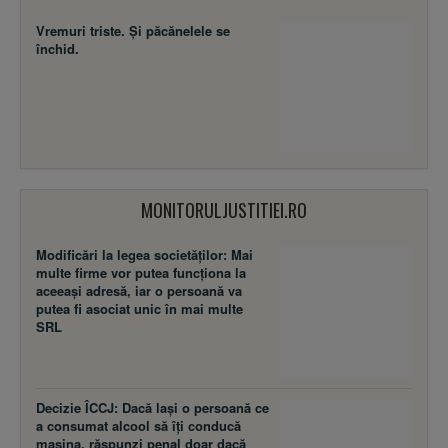
Vremuri triste. Şi păcănelele se
închid.
MONITORULJUSTITIEI.RO
Modificări la legea societăţilor: Mai
multe firme vor putea funcţiona la
aceeaşi adresă, iar o persoană va
putea fi asociat unic în mai multe
SRL
Decizie ÎCCJ: Dacă laşi o persoană ce
a consumat alcool să îţi conducă
maşina, răspunzi penal doar dacă