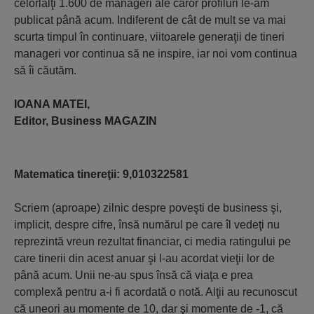
celorlalţi 1.600 de manageri ale căror profiluri le-am
publicat până acum. Indiferent de cât de mult se va mai
scurta timpul în continuare, viitoarele generaţii de tineri
manageri vor continua să ne inspire, iar noi vom continua
să îi căutăm.
IOANA MATEI,
Editor, Business MAGAZIN
Matematica tinereţii: 9,010322581
Scriem (aproape) zilnic despre poveşti de business şi,
implicit, despre cifre, însă numărul pe care îl vedeţi nu
reprezintă vreun rezultat financiar, ci media ratingului pe
care tinerii din acest anuar şi l-au acordat vieţii lor de
până acum. Unii ne-au spus însă că viaţa e prea
complexă pentru a-i fi acordată o notă. Alţii au recunoscut
că uneori au momente de 10, dar şi momente de -1, că