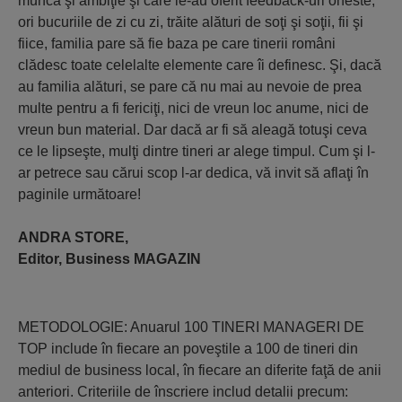
muncă şi ambiţie şi care le-au oferit feedback-uri oneste,
ori bucuriile de zi cu zi, trăite alături de soţi şi soţii, fii şi
fiice, familia pare să fie baza pe care tinerii români
clădesc toate celelalte elemente care îi definesc. Şi, dacă
au familia alături, se pare că nu mai au nevoie de prea
multe pentru a fi fericiţi, nici de vreun loc anume, nici de
vreun bun material. Dar dacă ar fi să aleagă totuşi ceva
ce le lipseşte, mulţi dintre tineri ar alege timpul. Cum şi l-
ar petrece sau cărui scop l-ar dedica, vă invit să aflaţi în
paginile următoare!
ANDRA STORE,
Editor, Business MAGAZIN
METODOLOGIE: Anuarul 100 TINERI MANAGERI DE
TOP include în fiecare an poveştile a 100 de tineri din
mediul de business local, în fiecare an diferite faţă de anii
anteriori. Criteriile de înscriere includ detalii precum: