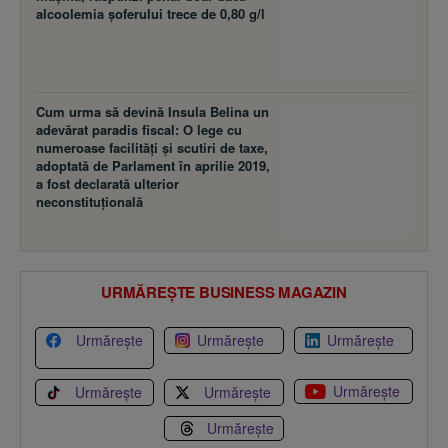
alcoolemia şoferului trece de 0,80 g/l
Cum urma să devină Insula Belina un
adevărat paradis fiscal: O lege cu
numeroase facilităţi şi scutiri de taxe,
adoptată de Parlament în aprilie 2019,
a fost declarată ulterior
neconstituţională
URMĂREȘTE BUSINESS MAGAZIN
Urmărește
Urmărește
Urmărește
Urmărește
Urmărește
Urmărește
Urmărește