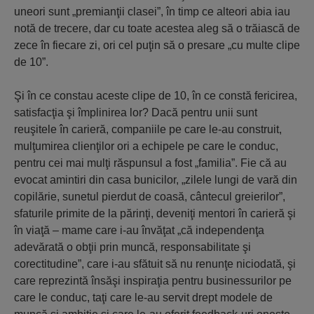
uneori sunt „premianţii clasei”, în timp ce alteori abia iau
notă de trecere, dar cu toate acestea aleg să o trăiască de
zece în fiecare zi, ori cel puţin să o presare „cu multe clipe
de 10”.
Şi în ce constau aceste clipe de 10, în ce constă fericirea,
satisfacţia şi împlinirea lor? Dacă pentru unii sunt
reuşitele în carieră, companiile pe care le-au construit,
mulţumirea clienţilor ori a echipele pe care le conduc,
pentru cei mai mulţi răspunsul a fost „familia”. Fie că au
evocat amintiri din casa bunicilor, „zilele lungi de vară din
copilărie, sunetul pierdut de coasă, cântecul greierilor”,
sfaturile primite de la părinţi, deveniţi mentori în carieră şi
în viaţă – mame care i-au învăţat „că independenţa
adevărată o obţii prin muncă, responsabilitate şi
corectitudine”, care i-au sfătuit să nu renunţe niciodată, şi
care reprezintă însăşi inspiraţia pentru businessurilor pe
care le conduc, taţi care le-au servit drept modele de