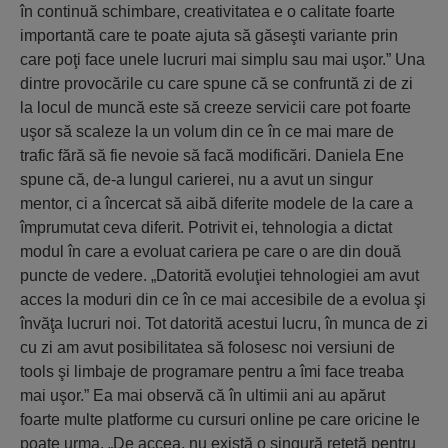
în continuă schimbare, creativitatea e o calitate foarte
importantă care te poate ajuta să găseşti variante prin
care poţi face unele lucruri mai simplu sau mai uşor.” Una
dintre provocările cu care spune că se confruntă zi de zi
la locul de muncă este să creeze servicii care pot foarte
uşor să scaleze la un volum din ce în ce mai mare de
trafic fără să fie nevoie să facă modificări. Daniela Ene
spune că, de-a lungul carierei, nu a avut un singur
mentor, ci a încercat să aibă diferite modele de la care a
împrumutat ceva diferit. Potrivit ei, tehnologia a dictat
modul în care a evoluat cariera pe care o are din două
puncte de vedere. „Datorită evoluţiei tehnologiei am avut
acces la moduri din ce în ce mai accesibile de a evolua şi
învăţa lucruri noi. Tot datorită acestui lucru, în munca de zi
cu zi am avut posibilitatea să folosesc noi versiuni de
tools şi limbaje de programare pentru a îmi face treaba
mai uşor.” Ea mai observă că în ultimii ani au apărut
foarte multe platforme cu cursuri online pe care oricine le
poate urma. „De accea, nu există o singură reţetă pentru