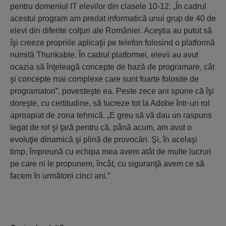
pentru domeniul IT elevilor din clasele 10-12. „În cadrul
acestui program am predat informatică unui grup de 40 de
elevi din diferite colţuri ale României. Aceştia au putut să
îşi creeze propriile aplicaţii pe telefon folosind o platformă
numită Thunkable. În cadrul platformei, elevii au avut
ocazia să înţeleagă concepte de bază de programare, cât
şi concepte mai complexe care sunt foarte folosite de
programatori”, povesteşte ea. Peste zece ani spune că îşi
doreşte, cu certitudine, să lucreze tot la Adobe într-un rol
aproapiat de zona tehnică. „E greu să vă dau un raspuns
legat de rol şi ţară pentru că, până acum, am avut o
evoluţie dinamică şi plină de provocări. Şi, în acelaşi
timp, împreună cu echipa mea avem atât de multe lucruri
pe care ni le propunem, încât, cu siguranţă avem ce să
facem în următorii cinci ani.”