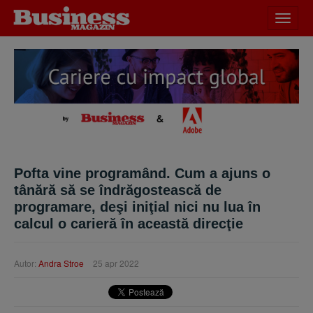
Desch
meniu
Pofta vine programând. Cum a ajuns o
tânără să se îndrăgostească de
programare, deşi iniţial nici nu lua în
calcul o carieră în această direcţie
Autor:
Andra Stroe
25 apr 2022