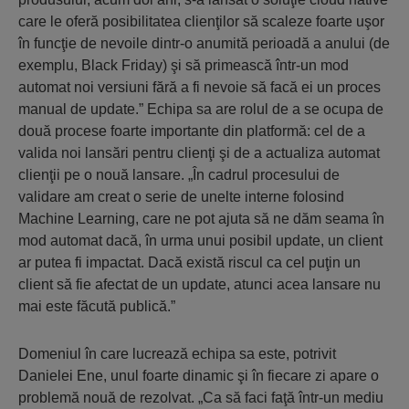
care le oferă posibilitatea clienţilor să scaleze foarte uşor
în funcţie de nevoile dintr-o anumită perioadă a anului (de
exemplu, Black Friday) şi să primească într-un mod
automat noi versiuni fără a fi nevoie să facă ei un proces
manual de update.” Echipa sa are rolul de a se ocupa de
două procese foarte importante din platformă: cel de a
valida noi lansări pentru clienţi şi de a actualiza automat
clienţii pe o nouă lansare. „În cadrul procesului de
validare am creat o serie de unelte interne folosind
Machine Learning, care ne pot ajuta să ne dăm seama în
mod automat dacă, în urma unui posibil update, un client
ar putea fi impactat. Dacă există riscul ca cel puţin un
client să fie afectat de un update, atunci acea lansare nu
mai este făcută publică.”
Domeniul în care lucrează echipa sa este, potrivit
Danielei Ene, unul foarte dinamic şi în fiecare zi apare o
problemă nouă de rezolvat. „Ca să faci faţă într-un mediu