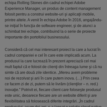
echipa Rolling Stones din cadrul echipei Adobe
Experience Manager, un produs de content management
folosit pentru a construi website-uri şi aplicaţii mobile,
printre altele. A venit în echipa Adobe în 2016, angajându-
se iniţial în funcţia de software engineer, şi de atunci a
schimbat trei echipe, contribuind la o serie de proiecte
importante din portofoliul businessului.
Consideră că cel mai interesant proiect la care a lucrat în
cadrul companiei e cel în care este implicată acum. La
produsul la care lucrează în prezent apreciază cel mai
mult faptul că e folosit de clienţi din întreaga lume şi că nu
simte că are două zile identice. „Mereu avem probleme
noi de rezolvat şi arii în care putem inova. (…) Prin ceea
ce facem zi de zi, putem să le livrăm (clienţilor – n. red.)
inovaţie.” Potrivit ei, fiecare client care foloseşte produsul
este unic, deoarece fiecare are un website diferit şi are
flexibilitatea să folosească diferite integrări. „În cadrul
produsului, acum doi ani, s-a lansat o soluţie cloud native