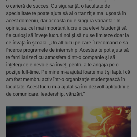
o carieră de succes. Cu siguranţă, o facultate de
specialitate te poate ajuta să ai o tranziţie mai uşoară în
acest domeniu, dar aceasta nu e singura variantă.” În
opinia sa, cel mai important lucru e ca elevii/studenţii să
fie curioşi să înveţe lucruri noi şi să nu se limiteze doar la
ce învaţă în şcoală. „Un alt lucu pe care îl recomand e să
încerce programele de internship. Acestea te pot ajuta să
te familiarizezi cu atmosfera dintr-o companie şi să
înţelegi ce e nevoie să înveţi pentru a te angaja pe o
poziţie full-time. Pe mine m-a ajutat foarte mult şi faptul că
am fost membru activ într-o organizaţie studenţească în
facultate. Acest lucru m-a ajutat să îmi dezvolt aptitudinile
de comunicare, leadership, vânzări.”