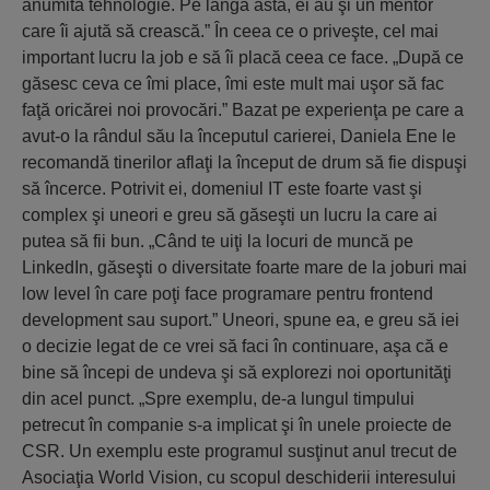
anumită tehnologie. Pe lângă asta, ei au şi un mentor
care îi ajută să crească.” În ceea ce o priveşte, cel mai
important lucru la job e să îi placă ceea ce face. „După ce
găsesc ceva ce îmi place, îmi este mult mai uşor să fac
faţă oricărei noi provocări.” Bazat pe experienţa pe care a
avut-o la rândul său la începutul carierei, Daniela Ene le
recomandă tinerilor aflaţi la început de drum să fie dispuşi
să încerce. Potrivit ei, domeniul IT este foarte vast şi
complex şi uneori e greu să găseşti un lucru la care ai
putea să fii bun. „Când te uiţi la locuri de muncă pe
LinkedIn, găseşti o diversitate foarte mare de la joburi mai
low level în care poţi face programare pentru frontend
development sau suport.” Uneori, spune ea, e greu să iei
o decizie legat de ce vrei să faci în continuare, aşa că e
bine să începi de undeva şi să explorezi noi oportunităţi
din acel punct. „Spre exemplu, de-a lungul timpului
petrecut în companie s-a implicat şi în unele proiecte de
CSR. Un exemplu este programul susţinut anul trecut de
Asociaţia World Vision, cu scopul deschiderii interesului