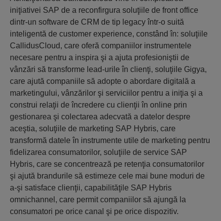
iniţiativei SAP de a reconfirgura soluţiile de front office
dintr-un software de CRM de tip legacy într-o suită
inteligentă de customer experience, constând în: soluţiile
CallidusCloud, care oferă companiilor instrumentele
necesare pentru a inspira şi a ajuta profesioniştii de
vânzări să transforme lead-urile în clienţi, soluţiile Gigya,
care ajută companiile să adopte o abordare digitală a
marketingului, vânzărilor şi serviciilor pentru a iniţia şi a
construi relaţii de încredere cu clienţii în online prin
gestionarea şi colectarea adecvată a datelor despre
aceştia, soluţiile de marketing SAP Hybris, care
transformă datele în instrumente utile de marketing pentru
fidelizarea consumatorilor, soluţiile de service SAP
Hybris, care se concentrează pe retenţia consumatorilor
şi ajută brandurile să estimeze cele mai bune moduri de
a-şi satisface clienţii, capabilităţile SAP Hybris
omnichannel, care permit companiilor să ajungă la
consumatori pe orice canal şi pe orice dispozitiv.