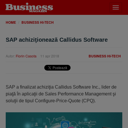
Desch
meniu
HOME
BUSINESS HI-TECH
SAP achiziţionează Callidus Software
Autor:
Florin Casota
11 apr 2018
BUSINESS HI-TECH
SAP a finalizat achiziţia Callidus Software Inc., lider de
piaţă în aplicaţii de Sales Performance Management şi
soluţii de tipul Configure-Price-Quote (CPQ).