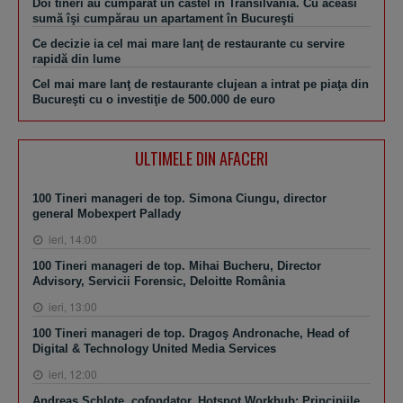
Doi tineri au cumpărat un castel în Transilvania. Cu aceasi
sumă îşi cumpărau un apartament în Bucureşti
Ce decizie ia cel mai mare lanţ de restaurante cu servire
rapidă din lume
Cel mai mare lanţ de restaurante clujean a intrat pe piaţa din
Bucureşti cu o investiţie de 500.000 de euro
ULTIMELE DIN AFACERI
100 Tineri manageri de top. Simona Ciungu, director
general Mobexpert Pallady
ieri, 14:00
100 Tineri manageri de top. Mihai Bucheru, Director
Advisory, Servicii Forensic, Deloitte România
ieri, 13:00
100 Tineri manageri de top. Dragoş Andronache, Head of
Digital & Technology United Media Services
ieri, 12:00
Andreas Schlote, cofondator, Hotspot Workhub: Principiile