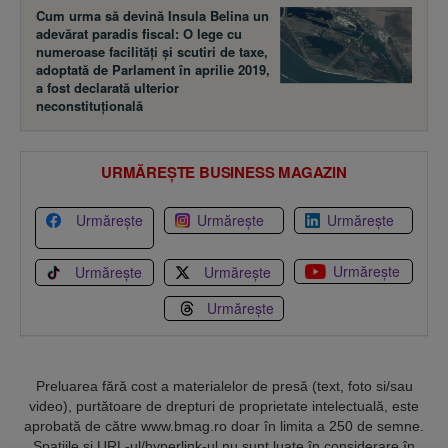
Cum urma să devină Insula Belina un
adevărat paradis fiscal: O lege cu
numeroase facilităţi şi scutiri de taxe,
adoptată de Parlament în aprilie 2019,
a fost declarată ulterior
neconstituţională
URMĂREȘTE BUSINESS MAGAZIN
Urmărește
Urmărește
Urmărește
Urmărește
Urmărește
Urmărește
Urmărește
Preluarea fără cost a materialelor de presă (text, foto si/sau
video), purtătoare de drepturi de proprietate intelectuală, este
aprobată de către www.bmag.ro doar în limita a 250 de semne.
Spaţiile şi URL-ul/hyperlink-ul nu sunt luate în considerare în