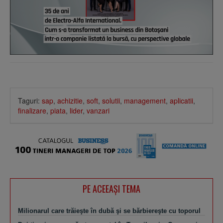
Taguri:
sap
,
achizitie
,
soft
,
solutii
,
management
,
aplicatii
,
finalizare
,
piata
,
lider
,
vanzari
PE ACEEAŞI TEMA
Milionarul care trăieşte în dubă şi se bărbiereşte cu toporul