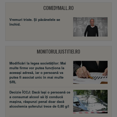
COMEDYMALL.RO
Vremuri triste. Şi păcănelele se
închid.
MONITORULJUSTITIEI.RO
Modificări la legea societăţilor: Mai
multe firme vor putea funcţiona la
aceeaşi adresă, iar o persoană va
putea fi asociat unic în mai multe
SRL
Decizie ÎCCJ: Dacă laşi o persoană ce
a consumat alcool să îţi conducă
maşina, răspunzi penal doar dacă
alcoolemia şoferului trece de 0,80 g/l