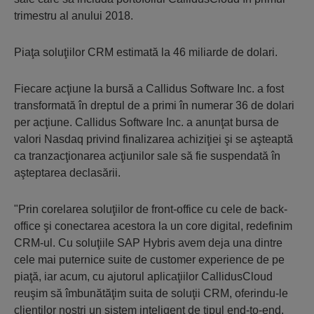
trimestru al anului 2018.
Piaţa soluţiilor CRM estimată la 46 miliarde de dolari.
Fiecare acţiune la bursă a Callidus Software Inc. a fost
transformată în dreptul de a primi în numerar 36 de dolari
per acţiune. Callidus Software Inc. a anunţat bursa de
valori Nasdaq privind finalizarea achiziţiei şi se aşteaptă
ca tranzacţionarea acţiunilor sale să fie suspendată în
aşteptarea declasării.
"Prin corelarea soluţiilor de front-office cu cele de back-
office şi conectarea acestora la un core digital, redefinim
CRM-ul. Cu soluţiile SAP Hybris avem deja una dintre
cele mai puternice suite de customer experience de pe
piaţă, iar acum, cu ajutorul aplicaţiilor CallidusCloud
reuşim să îmbunătăţim suita de soluţii CRM, oferindu-le
clienţilor noştri un sistem inteligent de tipul end-to-end.