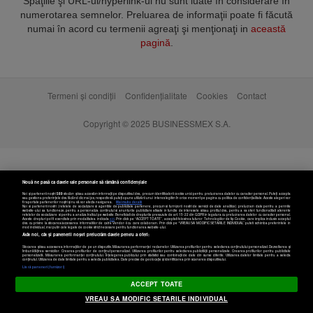
Spaţiile şi URL-ul/hyperlink-ul nu sunt luate în considerare în
numerotarea semnelor. Preluarea de informaţii poate fi făcută
numai în acord cu termenii agreaţi şi menţionaţi in
această
pagină
.
Termeni și condiții
Confidențialitate
Cookies
Contact
Copyright © 2025 BUSINESSMEX S.A.
Nouă ne pasă ca datele tale personale să rămână confidențiale
Noi și partenerii noștri
589
stocăm și/sau accesăm informații pe dispozitivul dvs., precum identificatorii cookie unici pentru prelucrarea datelor cu caracter personal. Puteți accepta
sau gestiona preferințele dvs. făcând clic mai jos, respectiv vă puteți opune utilizării unui interes legitim în orice moment pe pagina cu politica de confidențialitate. Aceste alegeri vor
fi raportate partenerilor noștri și nu vă vor afecta navigarea.
Mai multe detalii
Noi si partenerii nostri (retelele de socializare si agentiile de publicitate partenere, precum si furnizorii nostri de servicii de date analitice) prelucram date pentru a permite
website-ului sa functioneze, pentru a personaliza continutul si anunturile publicitare afisate in functie de interesele si/sau profilul dvs., pentru a va oferi functionalitati aferente
retelelor de socializare si pentru a analiza traficul pe website. Beneficiati de drepturile prevazute de art. 15-22 din GDPR in legatura cu prelucrarea datelor cu caracter personal.
Aceste drepturi pot fi exercitate prin modalitatea indicata
aici
. Prin click pe “ACCEPT TOATE”, acceptati folosirea tuturor Tehnologiilor de tip Cookie, care implica inclusiv acceptul
dvs. cu privire la stocarea/accesarea informatiilor de catre Vendor-ii cu care colaboram. Prin click pe “VREAU SA MODIFIC SETARILE INDIVIDUAL” puteti schimba preferintele in
mod individual, mai putin cele legate de cookie strict necesare pentru functionarea website-ului.
Atât noi, cât și partenerii noștri prelucrăm datele pentru a oferi:
Stocarea și/sau accesarea informațiilor de pe un dispozitiv. Măsurarea performanței reclamelor. Utilizarea profilurilor pentru selectarea conținutului personalizat. Dezvoltarea și
îmbunătățirea serviciilor. Crearea profilurilor de conținut personalizat. Utilizarea profilurilor pentru selectarea publicității personalizate. Crearea profilurilor pentru publicitate
personalizată. Măsurarea performanței conținutului. Înțelegerea publicului prin statistici sau combinații de date din surse diferite. Utilizarea datelor limitate pentru a selecta
Setări cookies
conținutul. Utilizarea de date limitate pentru a selecta publicitatea. Date precise de geolocație și identificarea prin scanarea dispozitivului.
Listă parteneri (furnizori)
ACCEPT TOATE
VREAU SA MODIFIC SETARILE INDIVIDUAL