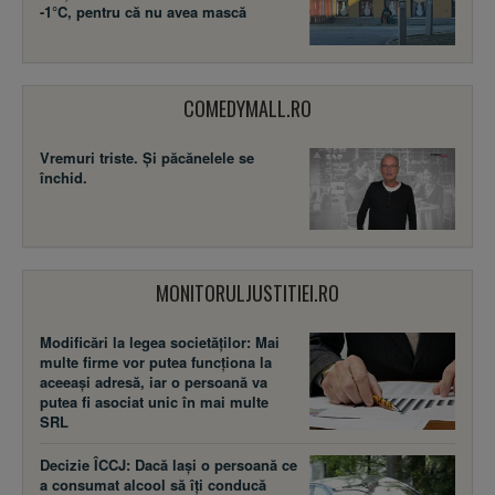
-1°C, pentru că nu avea mască
COMEDYMALL.RO
Vremuri triste. Şi păcănelele se
închid.
MONITORULJUSTITIEI.RO
Modificări la legea societăţilor: Mai
multe firme vor putea funcţiona la
aceeaşi adresă, iar o persoană va
putea fi asociat unic în mai multe
SRL
Decizie ÎCCJ: Dacă laşi o persoană ce
a consumat alcool să îţi conducă