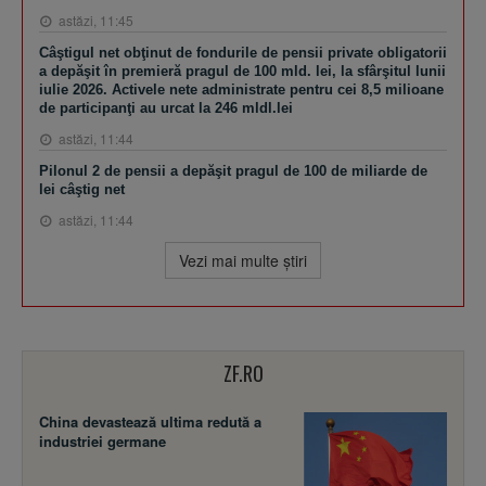
astăzi, 11:45
Câştigul net obţinut de fondurile de pensii private obligatorii
a depăşit în premieră pragul de 100 mld. lei, la sfârşitul lunii
iulie 2026. Activele nete administrate pentru cei 8,5 milioane
de participanţi au urcat la 246 mldl.lei
astăzi, 11:44
Pilonul 2 de pensii a depăşit pragul de 100 de miliarde de
lei câştig net
astăzi, 11:44
Vezi mai multe ştiri
ZF.RO
China devastează ultima redută a
industriei germane