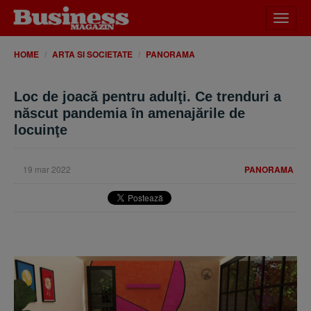
Desch
meniu
HOME
ARTA SI SOCIETATE
PANORAMA
Loc de joacă pentru adulţi. Ce trenduri a
născut pandemia în amenajările de
locuinţe
19 mar 2022
PANORAMA