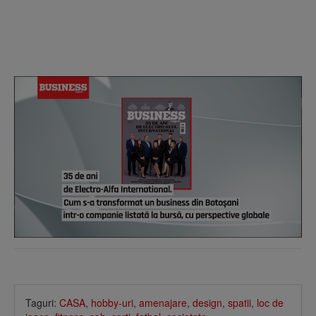
Taguri:
CASA
,
hobby-uri
,
amenajare
,
design
,
spatii
,
loc de