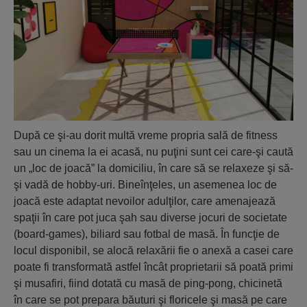
După ce şi-au dorit multă vreme propria sală de fitness
sau un cinema la ei acasă, nu puţini sunt cei care-şi caută
un „loc de joacă” la domiciliu, în care să se relaxeze şi să-
şi vadă de hobby-uri. Bineînţeles, un asemenea loc de
joacă este adaptat nevoilor adulţilor, care amenajează
spaţii în care pot juca şah sau diverse jocuri de societate
(board-games), biliard sau fotbal de masă. În funcţie de
locul disponibil, se alocă relaxării fie o anexă a casei care
poate fi transformată astfel încât proprietarii să poată primi
şi musafiri, fiind dotată cu masă de ping-pong, chicinetă
în care se pot prepara băuturi şi floricele şi masă pe care