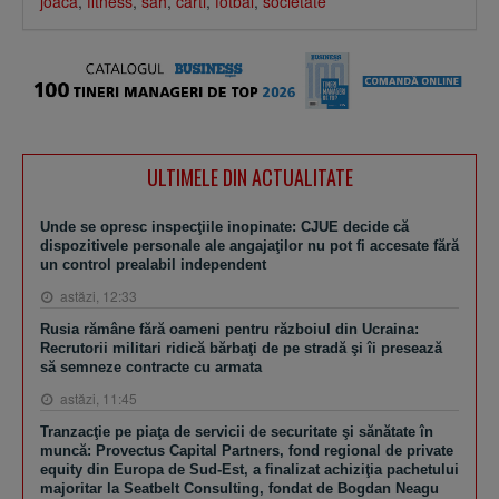
joaca
,
fitness
,
sah
,
carti
,
fotbal
,
societate
ULTIMELE DIN ACTUALITATE
Unde se opresc inspecţiile inopinate: CJUE decide că
dispozitivele personale ale angajaţilor nu pot fi accesate fără
un control prealabil independent
astăzi, 12:33
Rusia rămâne fără oameni pentru războiul din Ucraina:
Recrutorii militari ridică bărbaţi de pe stradă şi îi presează
să semneze contracte cu armata
astăzi, 11:45
Tranzacţie pe piaţa de servicii de securitate şi sănătate în
muncă: Provectus Capital Partners, fond regional de private
equity din Europa de Sud-Est, a finalizat achiziţia pachetului
majoritar la Seatbelt Consulting, fondat de Bogdan Neagu