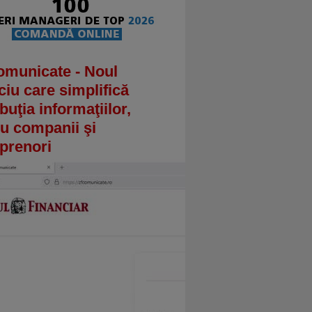
omunicate - Noul
ciu care simplifică
ibuţia informaţiilor,
u companii şi
prenori