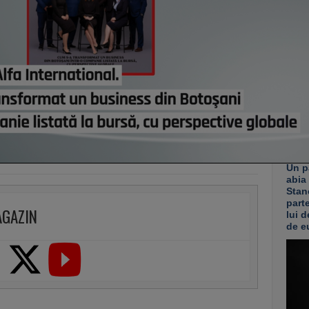
mai r
ieri,
Ciucu
de ex
senzo
ieri,
Co
Un p
abia
Stan
part
AGAZIN
lui d
de e