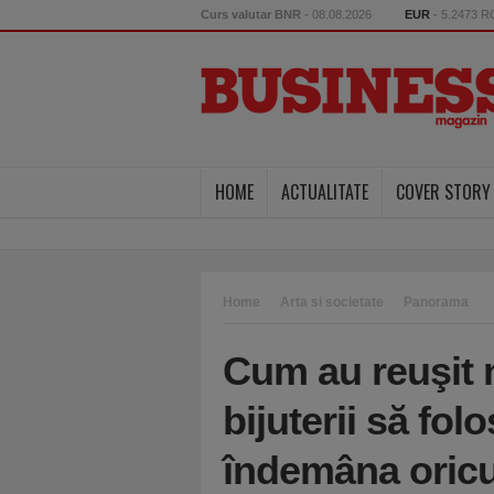
Curs valutar BNR
- 08.08.2026
EUR
- 5.2473 
HOME
ACTUALITATE
COVER STORY
Home
Arta si societate
Panorama
Cum au reuşit n
bijuterii să fol
îndemâna oricu