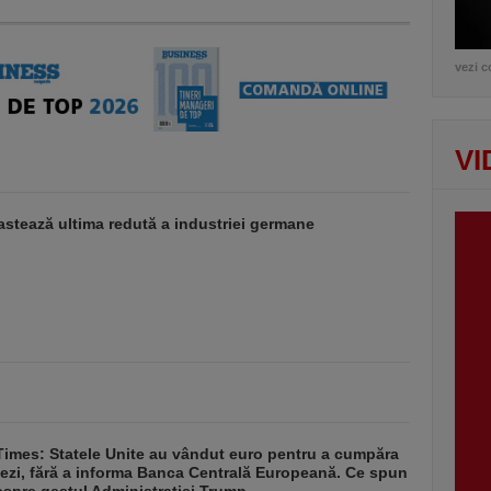
vezi c
VI
stează ultima redută a industriei germane
Times: Statele Unite au vândut euro pentru a cumpăra
ezi, fără a informa Banca Centrală Europeană. Ce spun
despre gestul Administrației Trump