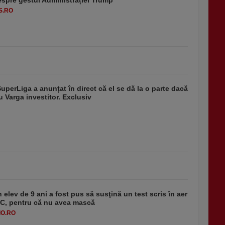
S.RO
SuperLiga a anunțat în direct că el se dă la o parte dacă
u Varga investitor. Exclusiv
 elev de 9 ani a fost pus să susţină un test scris în aer
-1°C, pentru că nu avea mască
O.RO