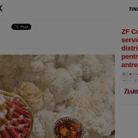
x
ZF C
servi
distr
pentr
antre