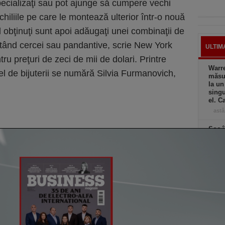
pecializaţi sau pot ajunge să cumpere vechi
chiliile pe care le montează ulterior într-o nouă
l obţinuţi sunt apoi adăugaţi unei combinaţii de
ultând cercei sau pandantive, scrie New York
ULTIM
ru preţuri de zeci de mii de dolari. Printre
Warre
fel de bijuterii se numără Silvia Furmanovich,
măsur
la un
singu
el. C
astă
Şoc î
au di
creşt
ieri,
Elon 
Franţ
candi
ieri,
Preţu