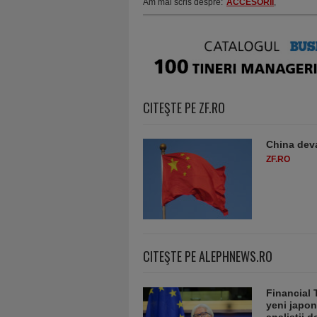
Am mai scris despre:
ACCESORII
,
CITEŞTE PE ZF.RO
China deva
ZF.RO
CITEŞTE PE ALEPHNEWS.RO
Financial 
yeni japon
analiștii 