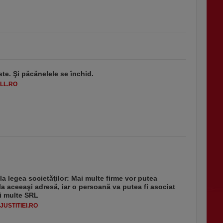
ste. Şi păcănelele se închid.
LL.RO
 la legea societăţilor: Mai multe firme vor putea
la aceeaşi adresă, iar o persoană va putea fi asociat
i multe SRL
USTITIEI.RO