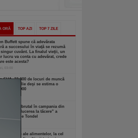
A ORĂ
TOP AZI
TOP 7 ZILE
n Buffett spune că adevărata
ă a succesului în viaţă se rezumă
 singur cuvânt. La finalul vieţii, un
r lucru va conta cu adevărat, crede
are este acesta?
zi, 03:00
n SUA. 23.000 de locuri de muncă
spărut în iulie deşi se estima o
ere de 100.000
 18:11
Musk intră brutal în campania din
a: cere „reducerea la tăcere” a
datei Marine Tondel
 18:10
rile globale ale alimentelor, la cel