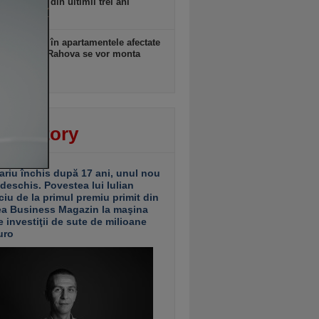
idicat nivel din ultimii trei ani
 18:09
 anunţă că în apartamentele afectate
plozia din Rahova se vor monta
ri seismici
 18:09
ver story
ariu închis după 17 ani, unul nou
 deschis. Povestea lui Iulian
ciu de la primul premiu primit din
ea Business Magazin la maşina
e investiţii de sute de milioane
uro