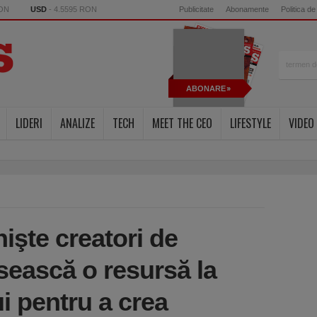
RON
USD
- 4.5595 RON
Publicitate
Abonamente
Politica de
ABONARE
LIDERI
ANALIZE
TECH
MEET THE CEO
LIFESTYLE
VIDEO
işte creatori de
osească o resursă la
i pentru a crea