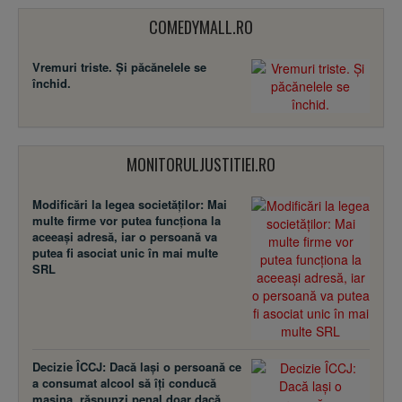
COMEDYMALL.RO
Vremuri triste. Şi păcănelele se
închid.
MONITORULJUSTITIEI.RO
Modificări la legea societăţilor: Mai
multe firme vor putea funcţiona la
aceeaşi adresă, iar o persoană va
putea fi asociat unic în mai multe
SRL
Decizie ÎCCJ: Dacă laşi o persoană ce
a consumat alcool să îţi conducă
maşina, răspunzi penal doar dacă