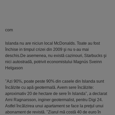
com
Islanda nu are niciun local McDonalds. Toate au fost
închise in timpul crizei din 2009 şi nu s-au mai
deschis.De asemenea, nu există cazinouri, Starbucks şi
nici autostradă, potrivit economistului Magnús Sveinn
Helgason
"Azi 90%, poate peste 90% din casele din Islanda sunt
încălzite cu apă geotermală. Avem sere încălzite:
aproximativ 20 de hectare de sere în Islanda", a declarat
Arni Ragnarsson, inginer geotermalist, pentru Digi 24.
Astfel încãlzirea unui apartament se face la preţul unui
abonament de revistă. "Ziarul mă costă 40 de euro în