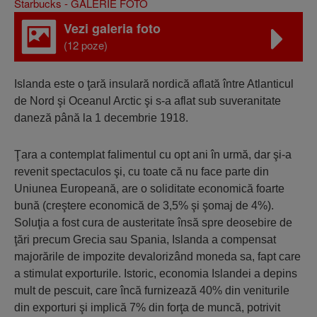
Vezi galeria foto
(12 poze)
Islanda este o ţară insulară nordică aflată între Atlanticul
de Nord şi Oceanul Arctic şi s-a aflat sub suveranitate
daneză până la 1 decembrie 1918.
Ţara a contemplat falimentul cu opt ani în urmă, dar şi-a
revenit spectaculos şi, cu toate că nu face parte din
Uniunea Europeană, are o soliditate economică foarte
bună (creştere economică de 3,5% şi şomaj de 4%).
Soluţia a fost cura de austeritate însă spre deosebire de
ţări precum Grecia sau Spania, Islanda a compensat
majorările de impozite devalorizând moneda sa, fapt care
a stimulat exporturile. Istoric, economia Islandei a depins
mult de pescuit, care încă furnizează 40% din veniturile
din exporturi şi implică 7% din forţa de muncă, potrivit