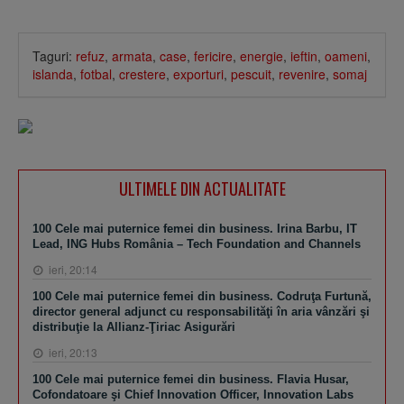
Taguri:
refuz
,
armata
,
case
,
fericire
,
energie
,
ieftin
,
oameni
,
islanda
,
fotbal
,
crestere
,
exporturi
,
pescuit
,
revenire
,
somaj
ULTIMELE DIN ACTUALITATE
100 Cele mai puternice femei din business. Irina Barbu, IT
Lead, ING Hubs România – Tech Foundation and Channels
ieri, 20:14
100 Cele mai puternice femei din business. Codruţa Furtună,
director general adjunct cu responsabilităţi în aria vânzări şi
distribuţie la Allianz-Ţiriac Asigurări
ieri, 20:13
100 Cele mai puternice femei din business. Flavia Husar,
Cofondatoare şi Chief Innovation Officer, Innovation Labs