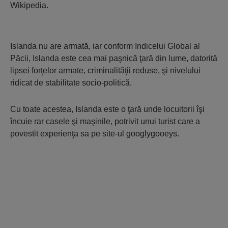
Wikipedia.
Islanda nu are armată, iar conform Indicelui Global al
Păcii⁠, Islanda este cea mai paşnică ţară din lume, datorită
lipsei forţelor armate, criminalităţii reduse, şi nivelului
ridicat de stabilitate socio-politică.
Cu toate acestea, Islanda este o ţară unde locuitorii îşi
încuie rar casele şi maşinile, potrivit unui turist care a
povestit experienţa sa pe site-ul googlygooeys.