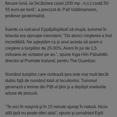
fiecare lună, iar încălzirea casei (200 mp - n.n.) costă 50-
55 euro pe lună", a precizat dr. Pall Valdimarsson,
profesor geotermalist.
Înainte ca vulcanul Eyjafjallajökull să erupă, turismul în
Islanda era aproape inexistent. "De atunci creşterea a fost
incredibilă. Ne aşteptăm ca şi anul acesta să avem o
creştere a turişitilor de 20-30%. Avem în jur de 1,5
milioane de vizitatori pe an.", spune Inga Hlín Pálsdóttir,
director al Promote Iceland, pentru The Guardian.
Numărul turiştilor care vizitează ţara este mai mult decât
dublu faţă de numărul total al locuitorilor. Turismul
generază o treime din PIB-ul ţării şi a depăşit vneiturile
aduse de pescuit.
"Te urci în maşină şi în 15 minute ajungi în natură. Nicio
altă ţară nu poate oferi asta", spune şi jurnalistul Egill