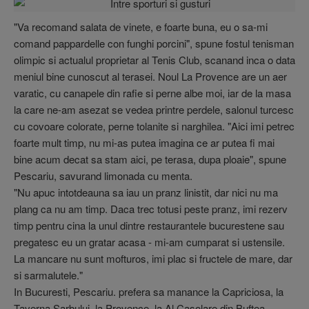
"Va recomand salata de vinete, e foarte buna, eu o sa-mi
comand pappardelle con funghi porcini", spune fostul tenisman
olimpic si actualul proprietar al Tenis Club, scanand inca o data
meniul bine cunoscut al terasei. Noul La Provence are un aer
varatic, cu canapele din rafie si perne albe moi, iar de la masa
la care ne-am asezat se vedea printre perdele, salonul turcesc
cu covoare colorate, perne tolanite si narghilea. "Aici imi petrec
foarte mult timp, nu mi-as putea imagina ce ar putea fi mai
bine acum decat sa stam aici, pe terasa, dupa ploaie", spune
Pescariu, savurand limonada cu menta.
"Nu apuc intotdeauna sa iau un pranz linistit, dar nici nu ma
plang ca nu am timp. Daca trec totusi peste pranz, imi rezerv
timp pentru cina la unul dintre restaurantele bucurestene sau
pregatesc eu un gratar acasa - mi-am cumparat si ustensile.
La mancare nu sunt mofturos, imi plac si fructele de mare, dar
si sarmalutele."
In Bucuresti, Pescariu. prefera sa manance la Capriciosa, la
Taverna Sarbului, la Provence, la Al Casolare din Buftea,