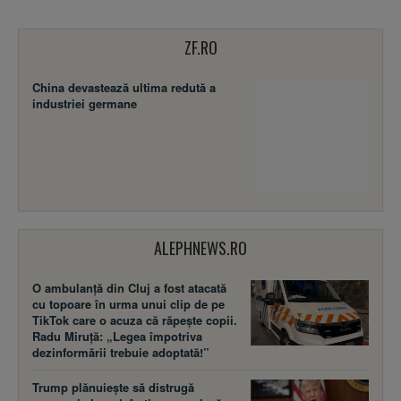
ZF.RO
China devastează ultima redută a
industriei germane
ALEPHNEWS.RO
O ambulanță din Cluj a fost atacată
cu topoare în urma unui clip de pe
TikTok care o acuza că răpește copii.
Radu Miruță: „Legea împotriva
dezinformării trebuie adoptată!”
Trump plănuiește să distrugă