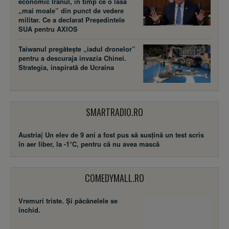
economic Iranul, în timp ce o lasă
„mai moale” din punct de vedere
militar. Ce a declarat Președintele
SUA pentru AXIOS
Taiwanul pregătește „iadul dronelor”
pentru a descuraja invazia Chinei.
Strategia, inspirată de Ucraina
SMARTRADIO.RO
Austria| Un elev de 9 ani a fost pus să susţină un test scris
în aer liber, la -1°C, pentru că nu avea mască
COMEDYMALL.RO
Vremuri triste. Şi păcănelele se
închid.