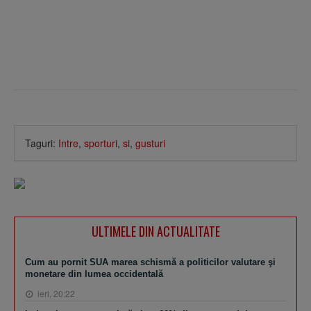
Taguri:
Intre
,
sporturi
,
si
,
gusturi
ULTIMELE DIN ACTUALITATE
Cum au pornit SUA marea schismă a politicilor valutare şi
monetare din lumea occidentală
ieri, 20:22