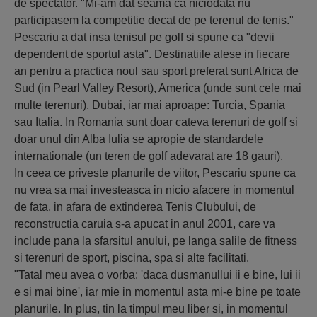
de spectator. "Mi-am dat seama ca niciodata nu
participasem la competitie decat de pe terenul de tenis."
Pescariu a dat insa tenisul pe golf si spune ca "devii
dependent de sportul asta". Destinatiile alese in fiecare
an pentru a practica noul sau sport preferat sunt Africa de
Sud (in Pearl Valley Resort), America (unde sunt cele mai
multe terenuri), Dubai, iar mai aproape: Turcia, Spania
sau Italia. In Romania sunt doar cateva terenuri de golf si
doar unul din Alba Iulia se apropie de standardele
internationale (un teren de golf adevarat are 18 gauri).
In ceea ce priveste planurile de viitor, Pescariu spune ca
nu vrea sa mai investeasca in nicio afacere in momentul
de fata, in afara de extinderea Tenis Clubului, de
reconstructia caruia s-a apucat in anul 2001, care va
include pana la sfarsitul anului, pe langa salile de fitness
si terenuri de sport, piscina, spa si alte facilitati.
"Tatal meu avea o vorba: 'daca dusmanullui ii e bine, lui ii
e si mai bine', iar mie in momentul asta mi-e bine pe toate
planurile. In plus, tin la timpul meu liber si, in momentul