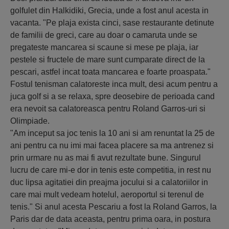
golfulet din Halkidiki, Grecia, unde a fost anul acesta in
vacanta. "Pe plaja exista cinci, sase restaurante detinute
de familii de greci, care au doar o camaruta unde se
pregateste mancarea si scaune si mese pe plaja, iar
pestele si fructele de mare sunt cumparate direct de la
pescari, astfel incat toata mancarea e foarte proaspata."
Fostul tenisman calatoreste inca mult, desi acum pentru a
juca golf si a se relaxa, spre deosebire de perioada cand
era nevoit sa calatoreasca pentru Roland Garros-uri si
Olimpiade.
"Am inceput sa joc tenis la 10 ani si am renuntat la 25 de
ani pentru ca nu imi mai facea placere sa ma antrenez si
prin urmare nu as mai fi avut rezultate bune. Singurul
lucru de care mi-e dor in tenis este competitia, in rest nu
duc lipsa agitatiei din preajma jocului si a calatoriilor in
care mai mult vedeam hotelul, aeroportul si terenul de
tenis." Si anul acesta Pescariu a fost la Roland Garros, la
Paris dar de data aceasta, pentru prima oara, in postura