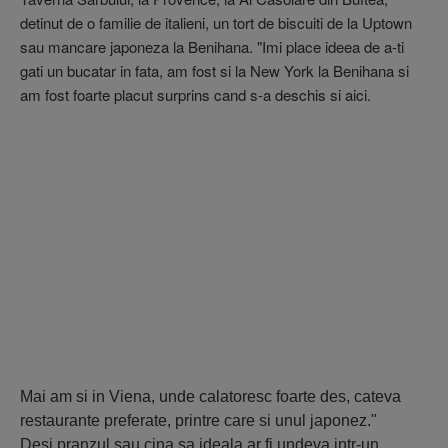
detinut de o familie de italieni, un tort de biscuiti de la Uptown
sau mancare japoneza la Benihana. "Imi place ideea de a-ti
gati un bucatar in fata, am fost si la New York la Benihana si
am fost foarte placut surprins cand s-a deschis si aici.
Mai am si in Viena, unde calatoresc foarte des, cateva
restaurante preferate, printre care si unul japonez."
Desi pranzul sau cina sa ideala ar fi undeva intr-un