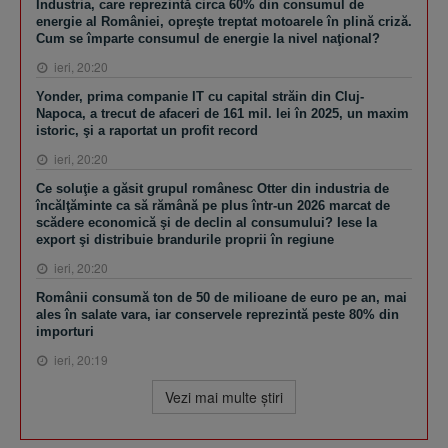
Industria, care reprezintă circa 60% din consumul de
energie al României, opreşte treptat motoarele în plină criză.
Cum se împarte consumul de energie la nivel naţional?
ieri, 20:20
Yonder, prima companie IT cu capital străin din Cluj-
Napoca, a trecut de afaceri de 161 mil. lei în 2025, un maxim
istoric, şi a raportat un profit record
ieri, 20:20
Ce soluţie a găsit grupul românesc Otter din industria de
încălţăminte ca să rămână pe plus într-un 2026 marcat de
scădere economică şi de declin al consumului? Iese la
export şi distribuie brandurile proprii în regiune
ieri, 20:20
Românii consumă ton de 50 de milioane de euro pe an, mai
ales în salate vara, iar conservele reprezintă peste 80% din
importuri
ieri, 20:19
Vezi mai multe ştiri