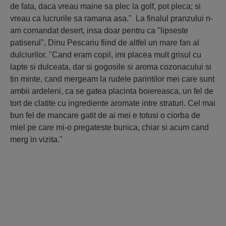
de fata, daca vreau maine sa plec la golf, pot pleca; si
vreau ca lucrurile sa ramana asa." La finalul pranzului n-
am comandat desert, insa doar pentru ca "lipseste
patiserul", Dinu Pescariu fiind de altfel un mare fan al
dulciurilor. "Cand eram copil, imi placea mult grisul cu
lapte si dulceata, dar si gogosile si aroma cozonacului si
tin minte, cand mergeam la rudele parintilor mei care sunt
ambii ardeleni, ca se gatea placinta boiereasca, un fel de
tort de clatite cu ingrediente aromate intre straturi. Cel mai
bun fel de mancare gatit de ai mei e totusi o ciorba de
miel pe care mi-o pregateste bunica, chiar si acum cand
merg in vizita."