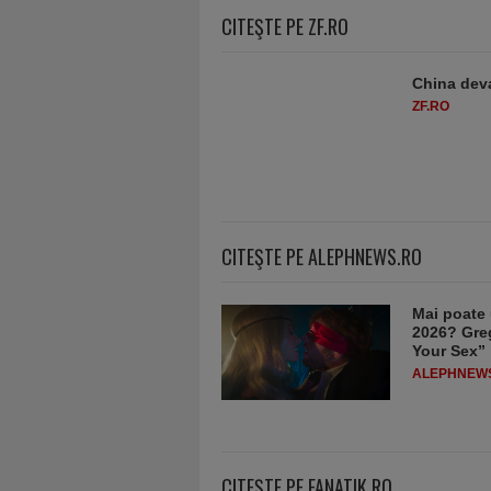
CITEŞTE PE ZF.RO
China deva
ZF.RO
CITEŞTE PE ALEPHNEWS.RO
Mai poate 
2026? Greg
Your Sex”
ALEPHNEW
CITEŞTE PE FANATIK.RO