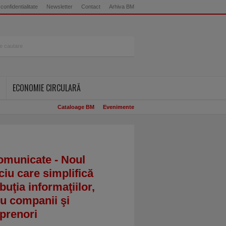
 confidentialitate
Newsletter
Contact
Arhiva BM
ECONOMIE CIRCULARĂ
Cataloage BM
Evenimente
omunicate - Noul
ciu care simplifică
ibuţia informaţiilor,
u companii şi
prenori