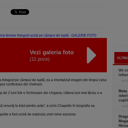
Vezi galeria foto
ULTIM
(11 poze)
Un co
izbuc
 fotograf pe câmpul de luptă; ea a imortalizat imagini din timpul celui
astă
pul conflictului din Vietnam.
Meta
imp de 2 luni într-o închisoare din Ungaria; câteva luni mai târziu s-a
istor
copii
 să renunţi la totul pentru asta", a scris Chapelle în biografia sa.
astă
hapelle a fost ucisă de explozia unei mine ascunse.
Drago
Mega
Hiros