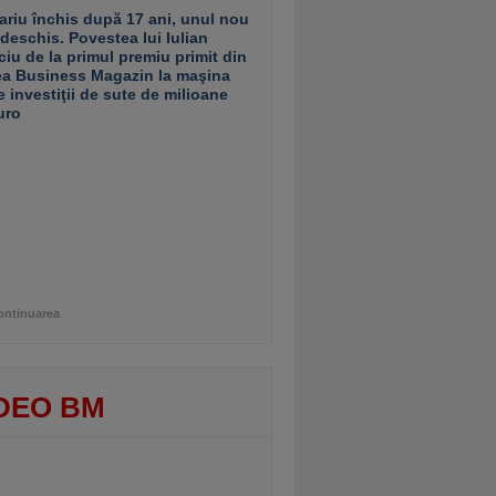
ariu închis după 17 ani, unul nou
 deschis. Povestea lui Iulian
ciu de la primul premiu primit din
ea Business Magazin la maşina
e investiţii de sute de milioane
uro
ontinuarea
DEO BM