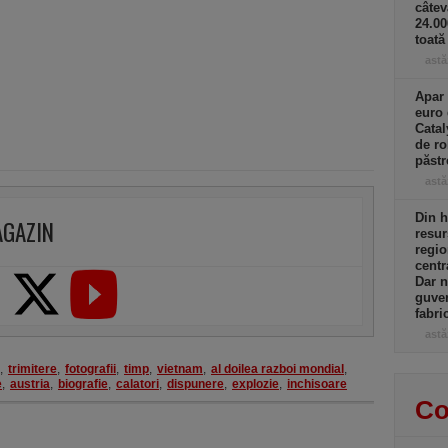
câtev
24.0
toată
astă
Apar 
euro 
Catal
de ro
păst
astă
Din h
AGAZIN
resur
regio
centr
Dar n
guver
fabri
astă
,
trimitere
,
fotografii
,
timp
,
vietnam
,
al doilea razboi mondial
,
e
,
austria
,
biografie
,
calatori
,
dispunere
,
explozie
,
inchisoare
Co