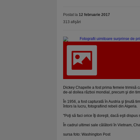
Postat la
12 februarie 2017
313 afişări
Dickey Chapelle a fost prima femeie trimisă ca
de-al doilea război mondial, precum şi din tim
În 1956, a fost capturată în Austria şi ţinută t
întors la lucru, fotografiind rebeli din Algeria.
"Poţi să faci orice îţi doreşti, dacă eşti dispus
În cadrul ultimei sale călătorii în Vietnam, C
sursa foto: Washington Post