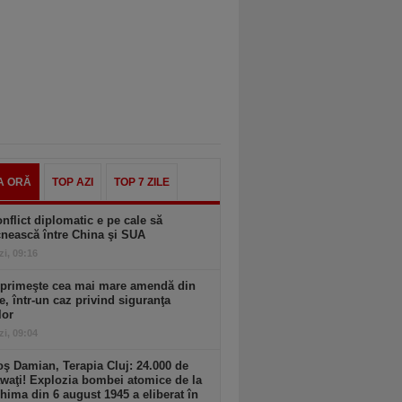
A ORĂ
TOP AZI
TOP 7 ZILE
nflict diplomatic e pe cale să
nească între China şi SUA
zi, 09:16
 primeşte cea mai mare amendă din
ie, într-un caz privind siguranţa
lor
zi, 09:04
ş Damian, Terapia Cluj: 24.000 de
waţi! Explozia bombei atomice de la
hima din 6 august 1945 a eliberat în