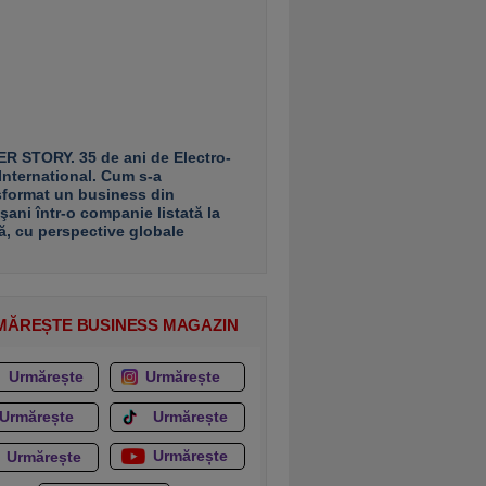
R STORY. 35 de ani de Electro-
 International. Cum s-a
sformat un business din
şani într-o companie listată la
ă, cu perspective globale
MĂREȘTE BUSINESS MAGAZIN
Urmărește
Urmărește
Urmărește
Urmărește
Urmărește
Urmărește