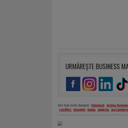
URMĂREȘTE BUSINESS M
Am mai scris despre:
fotograf
,
prima femeie
conflict
,
imagini
,
lupta
,
algeria
,
ascunder