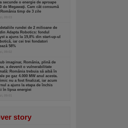
a secunde o energie de aproape
00 de Megawaţi. Cam cât consumă
 România timp de 3 zile
zi, 09:03
detaliile rundei de 2 milioane de
din Adapta Robotics: fondul
yst a ajuns la 19,8% din start-up-ul
botică, iar cei trei fondatori
rează 58%
zi, 09:02
ub imaginar, România, plină de
se, a devenit o vulnerabilitate
nală: România trebuia să aibă în
ale pe gaz 4.000 MW anul acesta.
imic nu a fost finalizat, iar acum
nul a ajuns la etapa de închis
ci în lipsa energiei
zi, 09:01
ver story