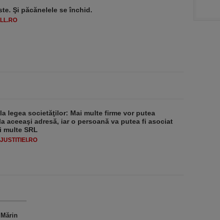
ste. Şi păcănelele se închid.
LL.RO
 la legea societăţilor: Mai multe firme vor putea
la aceeaşi adresă, iar o persoană va putea fi asociat
i multe SRL
USTITIEI.RO
 Mărin