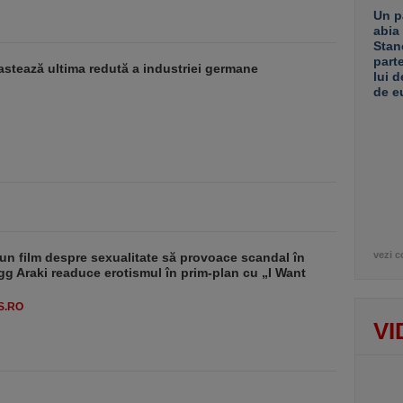
Un p
abia
Stan
part
stează ultima redută a industriei germane
lui d
de e
vezi c
un film despre sexualitate să provoace scandal în
g Araki readuce erotismul în prim-plan cu „I Want
S.RO
VI