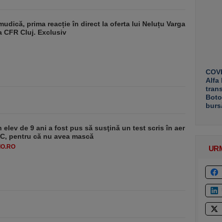
udică, prima reacție în direct la oferta lui Neluțu Varga
a CFR Cluj. Exclusiv
COVE
Alfa
tran
Boto
burs
 elev de 9 ani a fost pus să susţină un test scris în aer
-1°C, pentru că nu avea mască
O.RO
UR