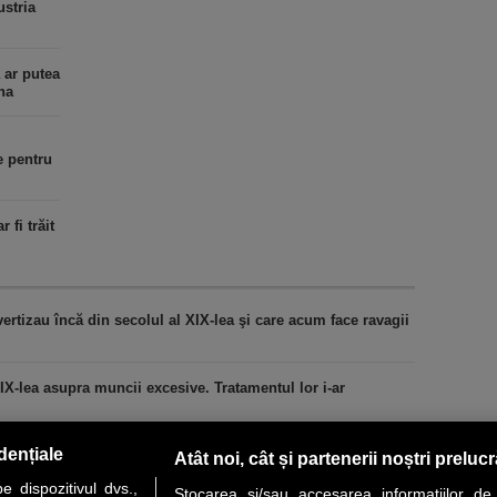
ustria
 ar putea
na
e pentru
 fi trăit
ertizau încă din secolul al XIX-lea şi care acum face ravagii
XIX-lea asupra muncii excesive. Tratamentul lor i-ar
dențiale
Atât noi, cât și partenerii noștri preluc
 dispozitivul dvs.,
Stocarea și/sau accesarea informațiilor de