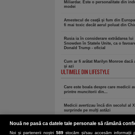
Miliardar. Este o personalitate din ind
modei
Amestecul de ceaţă şi fum din Europa
fi mai toxic decât aerul poluat din Chi
Rusia ia în considerare extrădarea lui
Snowden în Statele Unite, ca o favoar
Donald Trump - oficial
Cum ar fi arătat Marilyn Monroe dacă ar
şi azi
ULTIMELE DIN LIFESTYLE
Care este boala despre care medicii av
printre muncitorii din...
Medicii avertizau încă din secolul al 
surprinde pe mulţi astăzi
Nouă ne pasă ca datele tale personale să rămână confi
comments powered by
Disqus
Noi și partenerii noștri
589
stocăm și/sau accesăm informații pe