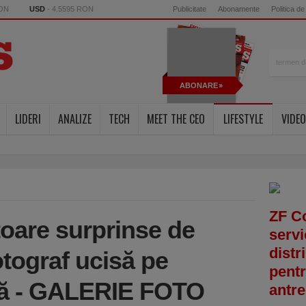
RON
USD
- 4.5595 RON
Publicitate
Abonamente
Politica de
ABONARE
LIDERI
ANALIZE
TECH
MEET THE CEO
LIFESTYLE
VIDEO
ZF C
toare surprinse de
servi
distr
tograf ucisă pe
pentr
tă - GALERIE FOTO
antre