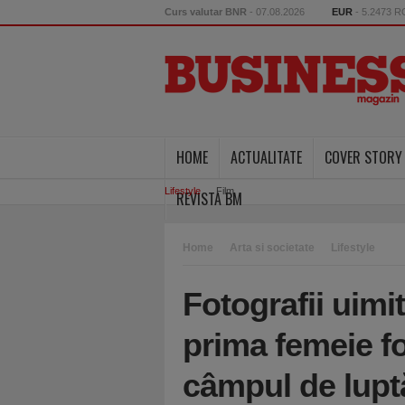
Curs valutar BNR
- 07.08.2026
EUR
- 5.2473 
HOME
ACTUALITATE
COVER STORY
Lifestyle
Film
REVISTA BM
Home
Arta si societate
Lifestyle
Fotografii uimi
prima femeie fo
câmpul de lup