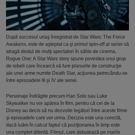
După succesul uriaş înregistrat de Star Wars: The Force
Awakens, este de aşteptat ca şi primul spin-off al seriei să
atragă destul de mulţi spectatori în sălile de cinema.
Rogue One: A Star Wars story spune povestea unui grup
de rebeli care încearcă să fure planurile de construcţie
ale unei arme numite Death Star, acţiunea petrecându-se
între episoadele III şi IV ale seriei.
Personaje îndrăgite precum Han Solo sau Luke
Skywalker nu vor apărea în film, pentru că cei de la
Disney au decis să nu dezvolte legături între aceste filme
şi episoadele care vor urma. Decizia este una corectă,
dacă luăm în calcul faptul că poziţionarea în timp este
una complet diferită. Filmul, care debutează pe marile