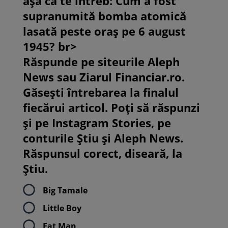
așa că te întreb: Cum a fost
supranumită bomba atomică
lasată peste oraș pe 6 august
1945? br>
Răspunde pe siteurile Aleph
News sau Ziarul Financiar.ro.
Găsești întrebarea la finalul
fiecărui articol. Poți să răspunzi
și pe Instagram Stories, pe
conturile Știu și Aleph News.
Răspunsul corect, diseară, la
Știu.
Big Tamale
Little Boy
Fat Man