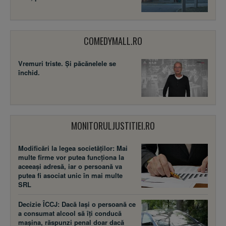
COMEDYMALL.RO
Vremuri triste. Şi păcănelele se
închid.
MONITORULJUSTITIEI.RO
Modificări la legea societăţilor: Mai
multe firme vor putea funcţiona la
aceeaşi adresă, iar o persoană va
putea fi asociat unic în mai multe
SRL
Decizie ÎCCJ: Dacă laşi o persoană ce
a consumat alcool să îţi conducă
maşina, răspunzi penal doar dacă