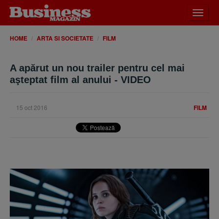
Desch
meniu
HOME
ARTA SI SOCIETATE
FILM
A apărut un nou trailer pentru cel mai
aşteptat film al anului - VIDEO
15 oct 2016
FILM