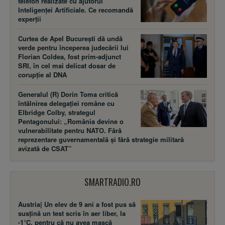
telefon realizate cu ajutorul
Inteligenței Artificiale. Ce recomandă
experții
Curtea de Apel București dă undă
verde pentru începerea judecării lui
Florian Coldea, fost prim-adjunct
SRI, în cel mai delicat dosar de
corupție al DNA
Generalul (R) Dorin Toma critică
întâlnirea delegației române cu
Elbridge Colby, strategul
Pentagonului: „România devine o
vulnerabilitate pentru NATO. Fără
reprezentare guvernamentală și fără strategie militară
avizată de CSAT”
SMARTRADIO.RO
Austria| Un elev de 9 ani a fost pus să
susţină un test scris în aer liber, la
-1°C, pentru că nu avea mască