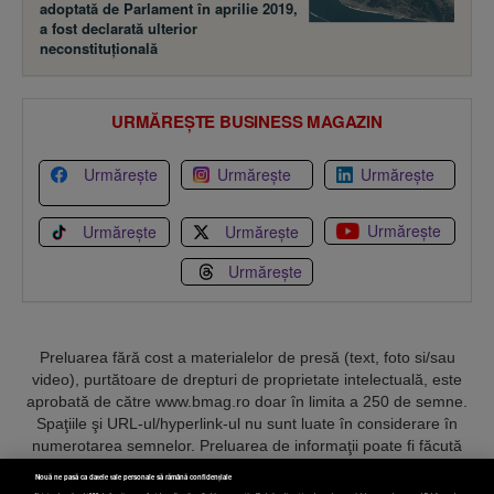
adoptată de Parlament în aprilie 2019,
a fost declarată ulterior
neconstituţională
URMĂREȘTE BUSINESS MAGAZIN
Urmărește
Urmărește
Urmărește
Urmărește
Urmărește
Urmărește
Urmărește
Preluarea fără cost a materialelor de presă (text, foto si/sau
video), purtătoare de drepturi de proprietate intelectuală, este
aprobată de către www.bmag.ro doar în limita a 250 de semne.
Spaţiile şi URL-ul/hyperlink-ul nu sunt luate în considerare în
numerotarea semnelor. Preluarea de informaţii poate fi făcută
numai în acord cu termenii agreaţi şi menţionaţi in
această
Nouă ne pasă ca datele tale personale să rămână confidențiale
pagină
.