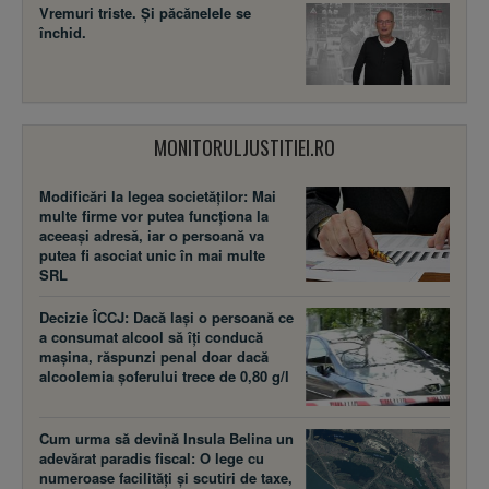
Vremuri triste. Şi păcănelele se
închid.
MONITORULJUSTITIEI.RO
Modificări la legea societăţilor: Mai
multe firme vor putea funcţiona la
aceeaşi adresă, iar o persoană va
putea fi asociat unic în mai multe
SRL
Decizie ÎCCJ: Dacă laşi o persoană ce
a consumat alcool să îţi conducă
maşina, răspunzi penal doar dacă
alcoolemia şoferului trece de 0,80 g/l
Cum urma să devină Insula Belina un
adevărat paradis fiscal: O lege cu
numeroase facilităţi şi scutiri de taxe,