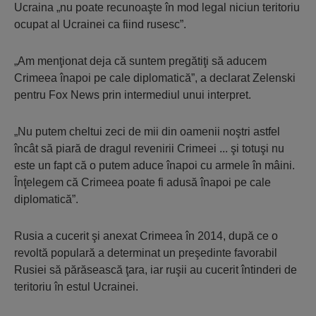
Ucraina „nu poate recunoaşte în mod legal niciun teritoriu
ocupat al Ucrainei ca fiind rusesc”.
„Am menţionat deja că suntem pregătiţi să aducem
Crimeea înapoi pe cale diplomatică”, a declarat Zelenski
pentru Fox News prin intermediul unui interpret.
„Nu putem cheltui zeci de mii din oamenii noştri astfel
încât să piară de dragul revenirii Crimeei ... şi totuşi nu
este un fapt că o putem aduce înapoi cu armele în mâini.
Înţelegem că Crimeea poate fi adusă înapoi pe cale
diplomatică”.
Rusia a cucerit şi anexat Crimeea în 2014, după ce o
revoltă populară a determinat un preşedinte favorabil
Rusiei să părăsească ţara, iar ruşii au cucerit întinderi de
teritoriu în estul Ucrainei.