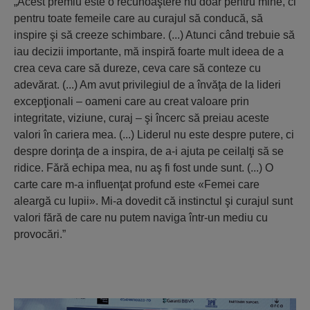
„Acest premiu este o recunoaştere nu doar pentru mine, ci
pentru toate femeile care au curajul să conducă, să
inspire şi să creeze schimbare. (...) Atunci când trebuie să
iau decizii importante, mă inspiră foarte mult ideea de a
crea ceva care să dureze, ceva care să conteze cu
adevărat. (...) Am avut privilegiul de a învăţa de la lideri
excepţionali – oameni care au creat valoare prin
integritate, viziune, curaj – şi încerc să preiau aceste
valori în cariera mea. (...) Liderul nu este despre putere, ci
despre dorinţa de a inspira, de a-i ajuta pe ceilalţi să se
ridice. Fără echipa mea, nu aş fi fost unde sunt. (...) O
carte care m-a influenţat profund este «Femei care
aleargă cu lupii». Mi-a dovedit că instinctul şi curajul sunt
valori fără de care nu putem naviga într-un mediu cu
provocări.”