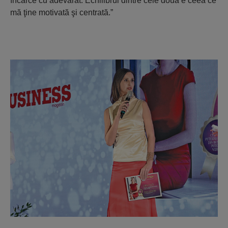
încarce cu adevărat. Echilibrul dintre cele două e ceea ce
mă ţine motivată şi centrată.”