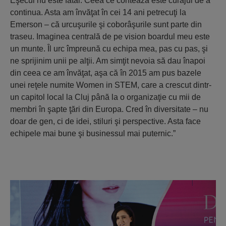
Eşecul nu este fatal. Ceea ce contează este curajul de a
continua. Asta am învăţat în cei 14 ani petrecuţi la
Emerson – că urcuşurile şi coborâşurile sunt parte din
traseu. Imaginea centrală de pe vision boardul meu este
un munte. Îl urc împreună cu echipa mea, pas cu pas, şi
ne sprijinim unii pe alţii. Am simţit nevoia să dau înapoi
din ceea ce am învăţat, aşa că în 2015 am pus bazele
unei reţele numite Women in STEM, care a crescut dintr-
un capitol local la Cluj până la o organizaţie cu mii de
membri în şapte ţări din Europa. Cred în diversitate – nu
doar de gen, ci de idei, stiluri şi perspective. Asta face
echipele mai bune şi businessul mai puternic.”