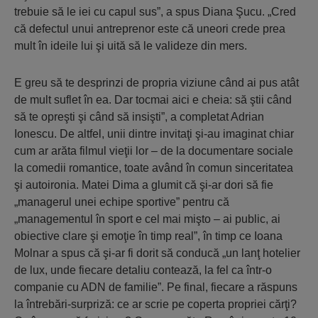
trebuie să le iei cu capul sus”, a spus Diana Şucu. „Cred
că defectul unui antreprenor este că uneori crede prea
mult în ideile lui şi uită să le valideze din mers.
E greu să te desprinzi de propria viziune când ai pus atât
de mult suflet în ea. Dar tocmai aici e cheia: să ştii când
să te opreşti şi când să insişti”, a completat Adrian
Ionescu. De altfel, unii dintre invitaţi şi-au imaginat chiar
cum ar arăta filmul vieţii lor – de la documentare sociale
la comedii romantice, toate având în comun sinceritatea
şi autoironia. Matei Dima a glumit că şi-ar dori să fie
„managerul unei echipe sportive” pentru că
„managementul în sport e cel mai mişto – ai public, ai
obiective clare şi emoţie în timp real”, în timp ce Ioana
Molnar a spus că şi-ar fi dorit să conducă „un lanţ hotelier
de lux, unde fiecare detaliu contează, la fel ca într-o
companie cu ADN de familie”. Pe final, fiecare a răspuns
la întrebări-surpriză: ce ar scrie pe coperta propriei cărţi?