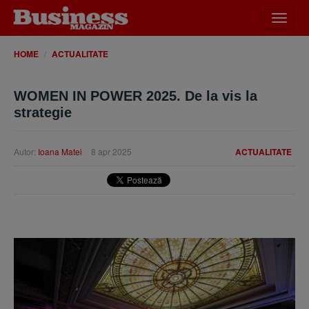
Desch
meniu
HOME
ACTUALITATE
WOMEN IN POWER 2025. De la vis la
strategie
Autor:
Ioana Matei
8 apr 2025
ACTUALITATE