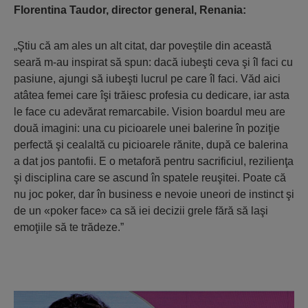
Florentina Taudor, director general, Renania:
„Ştiu că am ales un alt citat, dar poveştile din această
seară m-au inspirat să spun: dacă iubeşti ceva şi îl faci cu
pasiune, ajungi să iubeşti lucrul pe care îl faci. Văd aici
atâtea femei care îşi trăiesc profesia cu dedicare, iar asta
le face cu adevărat remarcabile. Vision boardul meu are
două imagini: una cu picioarele unei balerine în poziţie
perfectă şi cealaltă cu picioarele rănite, după ce balerina
a dat jos pantofii. E o metaforă pentru sacrificiul, rezilienţa
şi disciplina care se ascund în spatele reuşitei. Poate că
nu joc poker, dar în business e nevoie uneori de instinct şi
de un «poker face» ca să iei decizii grele fără să laşi
emoţiile să te trădeze.”