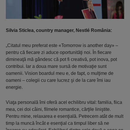
Silvia Sticlea, country manager, Nestlé România:
„Citatul meu preferat este «Tomorrow is another day» –
pentru că fiecare zi aduce oportunităţi noi. În fiecare
dimineaţă mă gândesc că pot fi creativă, pot inova, pot
contribui. Iar a doua mare sursă de motivaţie sunt
oamenii. Vision boardul meu e, de fapt, o mulţime de
oameni – colegii cu care lucrez şi de la care îmi iau
energie.
Viaţa personală îmi oferă acel echilibru vital: familia, fiica
mea, cei doi câini, filmele romantice, cărţile liniştite.
Pentru mine, relaxarea e esenţială. Petrecem atât de mult
timp la muncă încât e esenţial ca timpul liber să ne