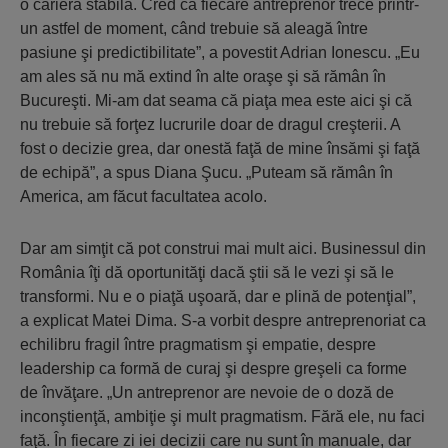
o carieră stabilă. Cred că fiecare antreprenor trece printr-
un astfel de moment, când trebuie să aleagă între
pasiune şi predictibilitate”, a povestit Adrian Ionescu. „Eu
am ales să nu mă extind în alte oraşe şi să rămân în
Bucureşti. Mi-am dat seama că piaţa mea este aici şi că
nu trebuie să forţez lucrurile doar de dragul creşterii. A
fost o decizie grea, dar onestă faţă de mine însămi şi faţă
de echipă”, a spus Diana Şucu. „Puteam să rămân în
America, am făcut facultatea acolo.
Dar am simţit că pot construi mai mult aici. Businessul din
România îţi dă oportunităţi dacă ştii să le vezi şi să le
transformi. Nu e o piaţă uşoară, dar e plină de potenţial”,
a explicat Matei Dima. S-a vorbit despre antreprenoriat ca
echilibru fragil între pragmatism şi empatie, despre
leadership ca formă de curaj şi despre greşeli ca forme
de învăţare. „Un antreprenor are nevoie de o doză de
inconştienţă, ambiţie şi mult pragmatism. Fără ele, nu faci
faţă. În fiecare zi iei decizii care nu sunt în manuale, dar