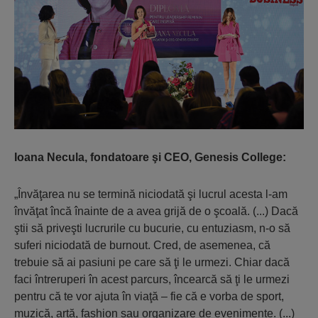
Ioana Necula, fondatoare şi CEO, Genesis College:
„Învăţarea nu se termină niciodată şi lucrul acesta l-am
învăţat încă înainte de a avea grijă de o şcoală. (...) Dacă
ştii să priveşti lucrurile cu bucurie, cu entuziasm, n-o să
suferi niciodată de burnout. Cred, de asemenea, că
trebuie să ai pasiuni pe care să ţi le urmezi. Chiar dacă
faci întreruperi în acest parcurs, încearcă să ţi le urmezi
pentru că te vor ajuta în viaţă – fie că e vorba de sport,
muzică, artă, fashion sau organizare de evenimente. (...)