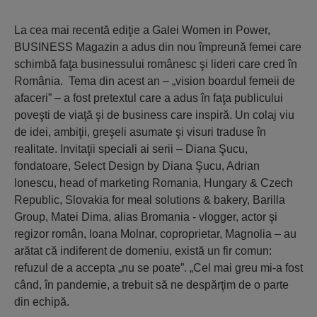
La cea mai recentă ediţie a Galei Women in Power,
BUSINESS Magazin a adus din nou împreună femei care
schimbă faţa businessului românesc şi lideri care cred în
România. Tema din acest an – „vision boardul femeii de
afaceri” – a fost pretextul care a adus în faţa publicului
poveşti de viaţă şi de business care inspiră. Un colaj viu
de idei, ambiţii, greşeli asumate şi visuri traduse în
realitate. Invitaţii speciali ai serii – Diana Şucu,
fondatoare, Select Design by Diana Şucu, Adrian
lonescu, head of marketing Romania, Hungary & Czech
Republic, Slovakia for meal solutions & bakery, Barilla
Group, Matei Dima, alias Bromania - vlogger, actor şi
regizor român, loana Molnar, coproprietar, Magnolia – au
arătat că indiferent de domeniu, există un fir comun:
refuzul de a accepta „nu se poate”. „Cel mai greu mi-a fost
când, în pandemie, a trebuit să ne despărţim de o parte
din echipă.