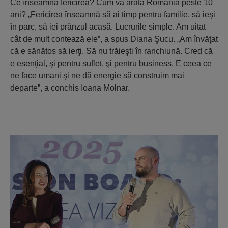
Ce înseamnă fericirea? Cum va arăta România peste 10
ani? „Fericirea înseamnă să ai timp pentru familie, să ieşi
în parc, să iei prânzul acasă. Lucrurile simple. Am uitat
cât de mult contează ele”, a spus Diana Şucu. „Am învăţat
că e sănătos să ierţi. Să nu trăieşti în ranchiună. Cred că
e esenţial, şi pentru suflet, şi pentru business. E ceea ce
ne face umani şi ne dă energie să construim mai
departe”, a conchis Ioana Molnar.