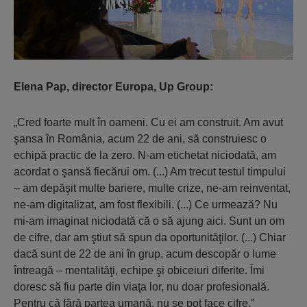
Elena Pap, director Europa, Up Group:
„Cred foarte mult în oameni. Cu ei am construit. Am avut
şansa în România, acum 22 de ani, să construiesc o
echipă practic de la zero. N-am etichetat niciodată, am
acordat o şansă fiecărui om. (...) Am trecut testul timpului
– am depăşit multe bariere, multe crize, ne-am reinventat,
ne-am digitalizat, am fost flexibili. (...) Ce urmează? Nu
mi-am imaginat niciodată că o să ajung aici. Sunt un om
de cifre, dar am ştiut să spun da oportunităţilor. (...) Chiar
dacă sunt de 22 de ani în grup, acum descopăr o lume
întreagă – mentalităţi, echipe şi obiceiuri diferite. Îmi
doresc să fiu parte din viaţa lor, nu doar profesională.
Pentru că fără partea umană, nu se pot face cifre.”