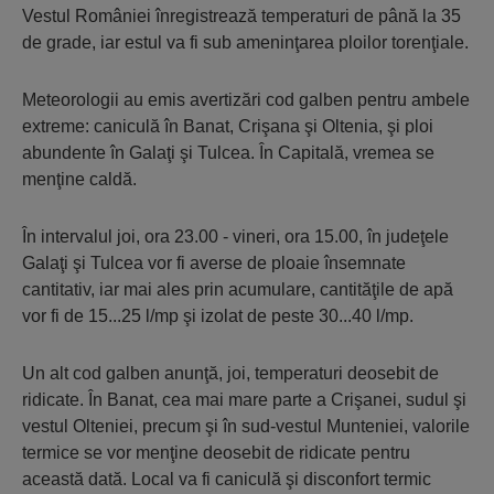
Vestul României înregistrează temperaturi de până la 35
de grade, iar estul va fi sub ameninţarea ploilor torenţiale.
Meteorologii au emis avertizări cod galben pentru ambele
extreme: caniculă în Banat, Crişana şi Oltenia, şi ploi
abundente în Galaţi şi Tulcea. În Capitală, vremea se
menţine caldă.
În intervalul joi, ora 23.00 - vineri, ora 15.00, în judeţele
Galaţi şi Tulcea vor fi averse de ploaie însemnate
cantitativ, iar mai ales prin acumulare, cantităţile de apă
vor fi de 15...25 l/mp şi izolat de peste 30...40 l/mp.
Un alt cod galben anunţă, joi, temperaturi deosebit de
ridicate. În Banat, cea mai mare parte a Crişanei, sudul şi
vestul Olteniei, precum şi în sud-vestul Munteniei, valorile
termice se vor menţine deosebit de ridicate pentru
această dată. Local va fi caniculă şi disconfort termic