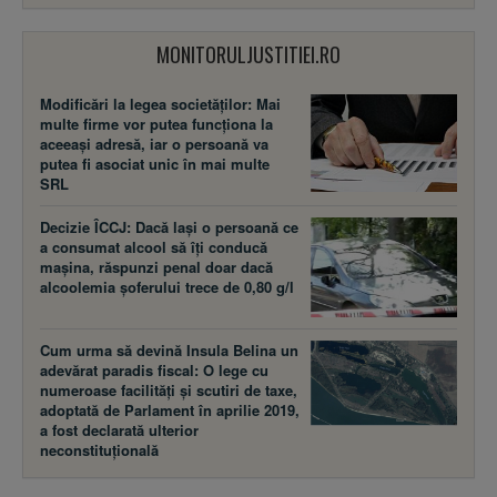
MONITORULJUSTITIEI.RO
Modificări la legea societăţilor: Mai
multe firme vor putea funcţiona la
aceeaşi adresă, iar o persoană va
putea fi asociat unic în mai multe
SRL
Decizie ÎCCJ: Dacă laşi o persoană ce
a consumat alcool să îţi conducă
maşina, răspunzi penal doar dacă
alcoolemia şoferului trece de 0,80 g/l
Cum urma să devină Insula Belina un
adevărat paradis fiscal: O lege cu
numeroase facilităţi şi scutiri de taxe,
adoptată de Parlament în aprilie 2019,
a fost declarată ulterior
neconstituţională