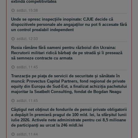
extindă competitivitatea
astăzi, 15:38
Unde se opresc inspecţiile inopinate: CJUE decide că
dispozitivele personale ale angajaţilor nu pot fi accesate fără
un control prealabil independent
astăzi, 12:33
Rusia rămâne fără oameni pentru războiul din Ucraina:
Recrutorii militari ridică bărbaţi de pe stradă şi îi presează
să semneze contracte cu armata
astăzi, 11:45
Tranzacţie pe piaţa de servicii de securitate şi sănătate în
muncă: Provectus Capital Partners, fond regional de private
equity din Europa de Sud-Est, a finalizat achiziţia pachetului
majoritar la Seatbelt Consulting, fondat de Bogdan Neagu
astăzi, 11:45
Câştigul net obţinut de fondurile de pensii private obligatorii
a depăşit în premieră pragul de 100 mld. lei, la sfârşitul lunii
iulie 2026. Activele nete administrate pentru cei 8,5 milioane
de participanţi au urcat la 246 mldl.lei
astăzi, 11:44