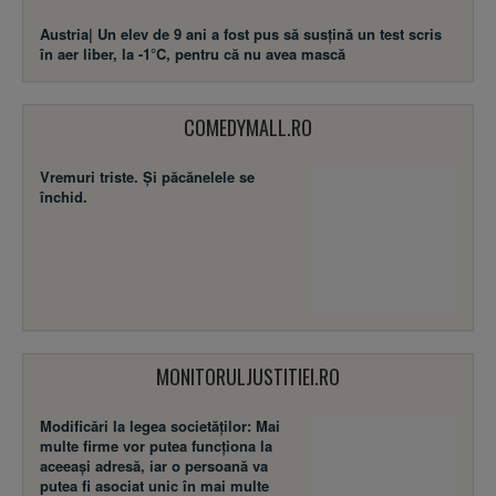
Austria| Un elev de 9 ani a fost pus să susţină un test scris
în aer liber, la -1°C, pentru că nu avea mască
COMEDYMALL.RO
Vremuri triste. Şi păcănelele se
închid.
MONITORULJUSTITIEI.RO
Modificări la legea societăţilor: Mai
multe firme vor putea funcţiona la
aceeaşi adresă, iar o persoană va
putea fi asociat unic în mai multe