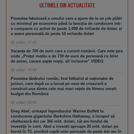
ULTIMELE DIN ACTUALITATE
Povestea fabuloasă a omului care a ajuns de la un job plătit
cu minimul pe economie până la funcţiia de conducere intr-
o companie cu active de peste 1.000 de miliarde de dolari şi
o avere personală de peste 10 miliarde dolari
astăzi, 07:00
Vacanţa de 700 de euro care a cucerit românii. Care este ţara
unde „Preţul mediu e de 730 de euro de persoană cu bilet
de avion, cazare şapte nopţi, all inclusive” VIDEO
astăzi, 06:00
Povestea tânărului român, fost fotbalist al naţionalei de
juniori, care după ce a lucrat pe vase de croazieră a
construit una dintre cele mai mari reţele de fitness smart-
budget din România
astăzi, 05:00
Greg Abel, urmaşul legendarului Warren Buffett la
conducerea gigantului Berkshire Hathaway, a început să
cheltuiască din cei 366 mld. dolari, cât are fondul de
investiţii în cont. Abel a investit aproape 20 mld. dolari pe
bursă în T2, punând capăt unei perioade de peste trei ani în