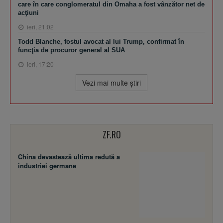
care în care conglomeratul din Omaha a fost vânzător net de
acţiuni
ieri, 21:02
Todd Blanche, fostul avocat al lui Trump, confirmat în
funcţia de procuror general al SUA
ieri, 17:20
Vezi mai multe ştiri
ZF.RO
China devastează ultima redută a
industriei germane