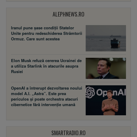
ALEPHNEWS.RO
Iranul pune șase condiții Statelor
Unite pentru redeschiderea Strâmtorii
Ormuz. Care sunt acestea
Elon Musk refuză cererea Ucrainei de
a utiliza Starlink în atacurile asupra
Rusiei
OpenAI a întrerupt dezvoltarea noului
model A.I. „Astra”. Este prea
periculos și poate orchestra atacuri
cibernetice fără intervenție umană
SMARTRADIO.RO