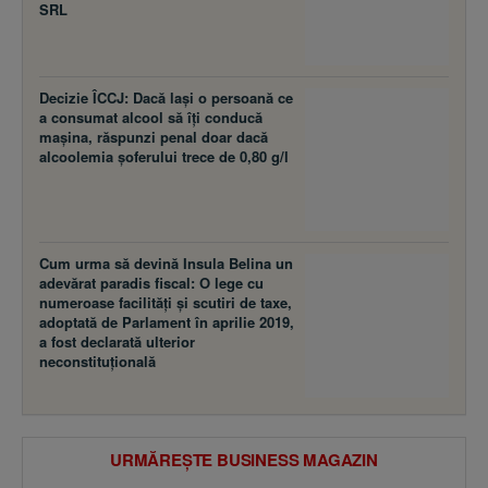
SRL
Decizie ÎCCJ: Dacă laşi o persoană ce
a consumat alcool să îţi conducă
maşina, răspunzi penal doar dacă
alcoolemia şoferului trece de 0,80 g/l
Cum urma să devină Insula Belina un
adevărat paradis fiscal: O lege cu
numeroase facilităţi şi scutiri de taxe,
adoptată de Parlament în aprilie 2019,
a fost declarată ulterior
neconstituţională
URMĂREȘTE BUSINESS MAGAZIN