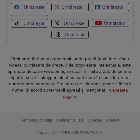
Urmărește
Urmărește
Urmărește
Urmărește
Urmărește
Urmărește
Urmărește
Preluarea fără cost a materialelor de presă (text, foto si/sau
video), purtătoare de drepturi de proprietate intelectuală, este
aprobată de către www.bmag.ro doar în limita a 250 de semne.
Spaţiile şi URL-ul/hyperlink-ul nu sunt luate în considerare în
numerotarea semnelor. Preluarea de informaţii poate fi făcută
numai în acord cu termenii agreaţi şi menţionaţi in
această
pagină
.
Termeni și condiții
Confidențialitate
Cookies
Contact
Copyright © 2025 BUSINESSMEX S.A.