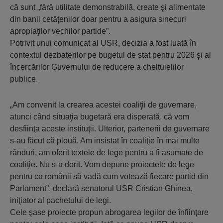
că sunt „fără utilitate demonstrabilă, create şi alimentate
din banii cetăţenilor doar pentru a asigura sinecuri
apropiaţilor vechilor partide”.
Potrivit unui comunicat al USR, decizia a fost luată în
contextul dezbaterilor pe bugetul de stat pentru 2026 şi al
încercărilor Guvernului de reducere a cheltuielilor
publice.
„Am convenit la crearea acestei coaliţii de guvernare,
atunci când situaţia bugetară era disperată, că vom
desfiinţa aceste instituţii. Ulterior, partenerii de guvernare
s-au făcut că plouă. Am insistat în coaliţie în mai multe
rânduri, am oferit textele de lege pentru a fi asumate de
coaliţie. Nu s-a dorit. Vom depune proiectele de lege
pentru ca românii să vadă cum votează fiecare partid din
Parlament”, declară senatorul USR Cristian Ghinea,
iniţiator al pachetului de legi.
Cele şase proiecte propun abrogarea legilor de înfiinţare