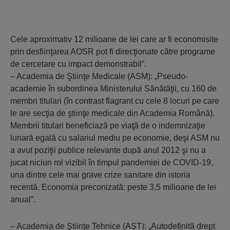
Cele aproximativ 12 milioane de lei care ar fi economisite
prin desfiinţarea AOSR pot fi direcţionate către programe
de cercetare cu impact demonstrabil”.
– Academia de Ştiinţe Medicale (ASM): „Pseudo-
academie în subordinea Ministerului Sănătăţii, cu 160 de
membri titulari (în contrast flagrant cu cele 8 locuri pe care
le are secţia de ştiinţe medicale din Academia Română).
Membrii titulari beneficiază pe viaţă de o indemnizaţie
lunară egală cu salariul mediu pe economie, deşi ASM nu
a avut poziţii publice relevante după anul 2012 şi nu a
jucat niciun rol vizibil în timpul pandemiei de COVID-19,
una dintre cele mai grave crize sanitare din istoria
recentă. Economia preconizată: peste 3,5 milioane de lei
anual”.
– Academia de Ştiinţe Tehnice (AST): „Autodefinită drept