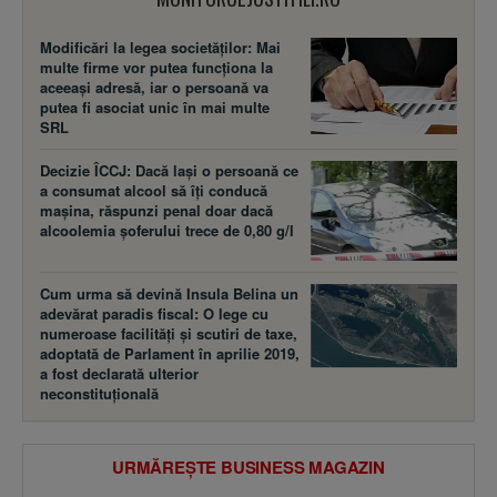
Modificări la legea societăţilor: Mai
multe firme vor putea funcţiona la
aceeaşi adresă, iar o persoană va
putea fi asociat unic în mai multe
SRL
Decizie ÎCCJ: Dacă laşi o persoană ce
a consumat alcool să îţi conducă
maşina, răspunzi penal doar dacă
alcoolemia şoferului trece de 0,80 g/l
Cum urma să devină Insula Belina un
adevărat paradis fiscal: O lege cu
numeroase facilităţi şi scutiri de taxe,
adoptată de Parlament în aprilie 2019,
a fost declarată ulterior
neconstituţională
URMĂREȘTE BUSINESS MAGAZIN