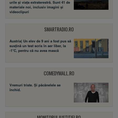
urile și viața extraterestră. Sunt 41 de
materiale noi, inclusiv imagini și
videoclipuri
SMARTRADIO.RO
Austria| Un elev de 9 ani a fost pus să
susţină un test scris în aer liber, la
-1°C, pentru că nu avea mască
COMEDYMALL.RO
Vremuri triste. Şi păcănelele se
închid.
MONITORULJUSTITIEI.RO