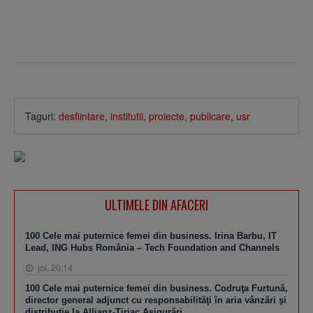
Taguri:
desfiintare
,
institutii
,
proiecte
,
publicare
,
usr
ULTIMELE DIN AFACERI
100 Cele mai puternice femei din business. Irina Barbu, IT
Lead, ING Hubs România – Tech Foundation and Channels
joi, 20:14
100 Cele mai puternice femei din business. Codruţa Furtună,
director general adjunct cu responsabilităţi în aria vânzări şi
distribuţie la Allianz-Ţiriac Asigurări