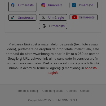
Urmărește
Urmărește
Urmărește
Urmărește
Urmărește
Urmărește
Urmărește
Preluarea fără cost a materialelor de presă (text, foto si/sau
video), purtătoare de drepturi de proprietate intelectuală, este
aprobată de către www.bmag.ro doar în limita a 250 de semne.
Spaţiile şi URL-ul/hyperlink-ul nu sunt luate în considerare în
numerotarea semnelor. Preluarea de informaţii poate fi făcută
numai în acord cu termenii agreaţi şi menţionaţi in
această
pagină
.
Termeni și condiții
Confidențialitate
Cookies
Contact
Copyright © 2025 BUSINESSMEX S.A.