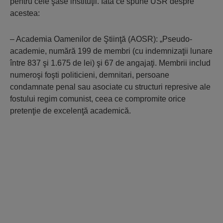
pentru cele şase instituţii. Iată ce spune USR despre
acestea:
– Academia Oamenilor de Ştiinţă (AOSR): „Pseudo-
academie, numără 199 de membri (cu indemnizaţii lunare
între 837 şi 1.675 de lei) şi 67 de angajaţi. Membrii includ
numeroşi foşti politicieni, demnitari, persoane
condamnate penal sau asociate cu structuri represive ale
fostului regim comunist, ceea ce compromite orice
pretenţie de excelenţă academică.