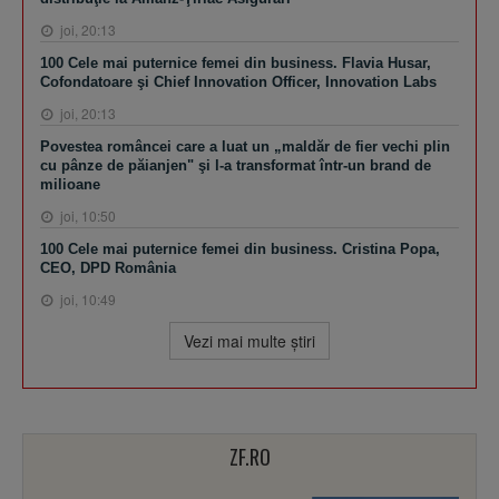
joi, 20:13
100 Cele mai puternice femei din business. Flavia Husar,
Cofondatoare şi Chief Innovation Officer, Innovation Labs
joi, 20:13
Povestea româncei care a luat un „maldăr de fier vechi plin
cu pânze de păianjen" şi l-a transformat într-un brand de
milioane
joi, 10:50
100 Cele mai puternice femei din business. Cristina Popa,
CEO, DPD România
joi, 10:49
Vezi mai multe ştiri
ZF.RO