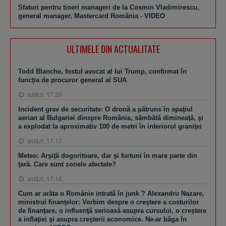
Sfaturi pentru tineri manageri de la Cosmin Vladimirescu,
general manager, Mastercard România - VIDEO
ULTIMELE DIN ACTUALITATE
Todd Blanche, fostul avocat al lui Trump, confirmat în
funcţia de procuror general al SUA
astăzi, 17:20
Incident grav de securitate: O dronă a pătruns în spaţiul
aerian al Bulgariei dinspre România, sâmbătă dimineaţă, şi
a explodat la aproximativ 100 de metri în interiorul graniţei
astăzi, 17:17
Meteo: Arşiţă dogoritoare, dar şi furtuni în mare parte din
ţară. Care sunt zonele afectate?
astăzi, 17:16
Cum ar arăta o Românie intrată în junk ? Alexandru Nazare,
ministrul finanţelor: Vorbim despre o creştere a costurilor
de finanţare, o influenţă serioasă asupra cursului, o creştere
a inflaţiei şi asupra creşterii economice. Ne-ar băga în