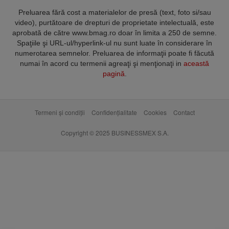
Preluarea fără cost a materialelor de presă (text, foto si/sau
video), purtătoare de drepturi de proprietate intelectuală, este
aprobată de către www.bmag.ro doar în limita a 250 de semne.
Spaţiile şi URL-ul/hyperlink-ul nu sunt luate în considerare în
numerotarea semnelor. Preluarea de informaţii poate fi făcută
numai în acord cu termenii agreaţi şi menţionaţi in
această
pagină
.
Termeni și condiții
Confidențialitate
Cookies
Contact
Copyright © 2025 BUSINESSMEX S.A.