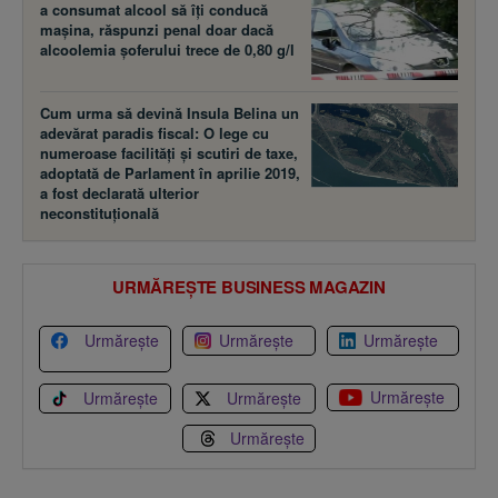
a consumat alcool să îţi conducă
maşina, răspunzi penal doar dacă
alcoolemia şoferului trece de 0,80 g/l
Cum urma să devină Insula Belina un
adevărat paradis fiscal: O lege cu
numeroase facilităţi şi scutiri de taxe,
adoptată de Parlament în aprilie 2019,
a fost declarată ulterior
neconstituţională
URMĂREȘTE BUSINESS MAGAZIN
Urmărește
Urmărește
Urmărește
Urmărește
Urmărește
Urmărește
Urmărește