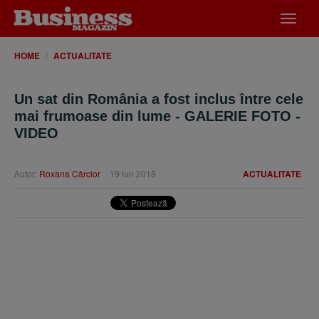
Desch
meniu
HOME
ACTUALITATE
Un sat din România a fost inclus între cele
mai frumoase din lume - GALERIE FOTO -
VIDEO
Autor:
Roxana Cârcior
19 iun 2018
ACTUALITATE