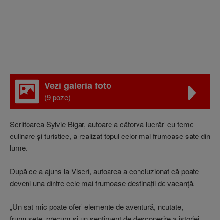
Vezi galeria foto
(9 poze)
Scriitoarea Sylvie Bigar, autoare a câtorva lucrări cu teme
culinare şi turistice, a realizat topul celor mai frumoase sate din
lume.
După ce a ajuns la Viscri, autoarea a concluzionat că poate
deveni una dintre cele mai frumoase destinaţii de vacanţă.
„Un sat mic poate oferi elemente de aventură, noutate,
frumuseţe, precum şi un sentiment de descoperire a istoriei.