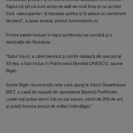
Faptul că ştii că sunt acolo de atât de mult timp şi nu au fost
încă «descoperite» îţi trezeşte spiritul şi îţi aduce un sentiment
de pace“, a spus acesta, potrivit turismistoric.ro.
Printre satele incluse în topul scriitorului se numără şi o
destinaţie din România.
"Satul Viscri, a cărei biserică şi cimitir datează din secolul al
XII-lea, a fost inclus în Patrimoniul Mondial UNESCO, spune
Bigar.
Sylvie Bigăr recomandă celor care ajung la Viscri Guesthouse
MET, o casă de oaspeti din apropierea Bisericii Fortificate,
„unde veţi putea dormi într-un pat saxon, vechi de 200 de ani,
şi puteţi încerca terciul de mălai (mămăliga).“