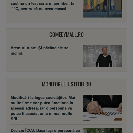
susţină un test scris în aer liber, la
-1°C, pentru că nu avea mască
COMEDYMALL.RO
Vremuri triste. Şi păcănelele se
închid.
MONITORULJUSTITIEI.RO
Modificări la legea societăţilor: Mai
multe firme vor putea funcţiona la
aceeaşi adresă, iar o persoană va
putea fi asociat unic în mai multe
SRL
Decizie ÎCCJ: Dacă laşi o persoană ce