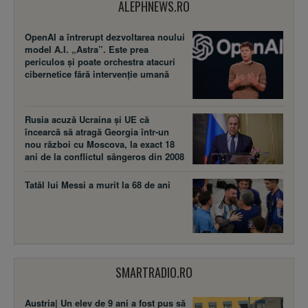
ALEPHNEWS.RO
OpenAI a întrerupt dezvoltarea noului
model A.I. „Astra”. Este prea
periculos și poate orchestra atacuri
cibernetice fără intervenție umană
Rusia acuză Ucraina şi UE că
încearcă să atragă Georgia într-un
nou război cu Moscova, la exact 18
ani de la conflictul sângeros din 2008
Tatăl lui Messi a murit la 68 de ani
SMARTRADIO.RO
Austria| Un elev de 9 ani a fost pus să