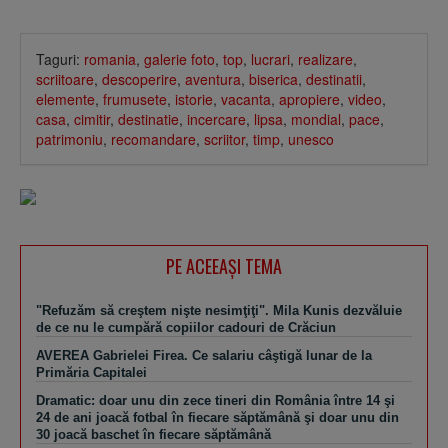
Taguri:
romania
,
galerie foto
,
top
,
lucrari
,
realizare
,
scriitoare
,
descoperire
,
aventura
,
biserica
,
destinatii
,
elemente
,
frumusete
,
istorie
,
vacanta
,
apropiere
,
video
,
casa
,
cimitir
,
destinatie
,
incercare
,
lipsa
,
mondial
,
pace
,
patrimoniu
,
recomandare
,
scriitor
,
timp
,
unesco
PE ACEEAŞI TEMA
"Refuzăm să creştem nişte nesimţiţi". Mila Kunis dezvăluie
de ce nu le cumpără copiilor cadouri de Crăciun
AVEREA Gabrielei Firea. Ce salariu câştigă lunar de la
Primăria Capitalei
Dramatic: doar unu din zece tineri din România între 14 şi
24 de ani joacă fotbal în fiecare săptămână şi doar unu din
30 joacă baschet în fiecare săptămână