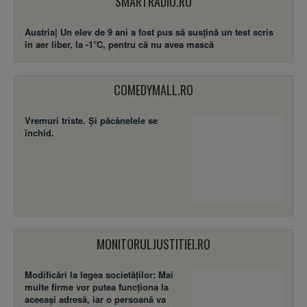
SMARTRADIO.RO
Austria| Un elev de 9 ani a fost pus să susţină un test scris
în aer liber, la -1°C, pentru că nu avea mască
COMEDYMALL.RO
Vremuri triste. Şi păcănelele se
închid.
MONITORULJUSTITIEI.RO
Modificări la legea societăţilor: Mai
multe firme vor putea funcţiona la
aceeaşi adresă, iar o persoană va