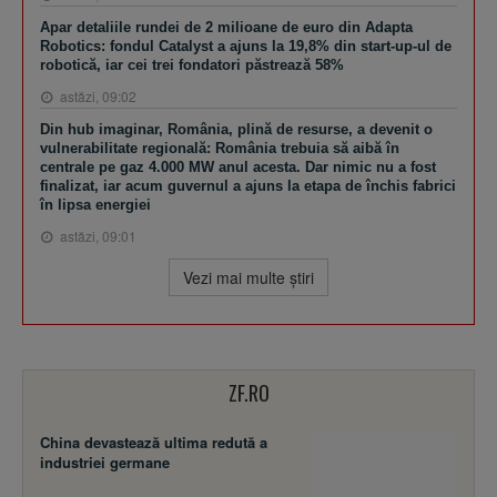
Apar detaliile rundei de 2 milioane de euro din Adapta
Robotics: fondul Catalyst a ajuns la 19,8% din start-up-ul de
robotică, iar cei trei fondatori păstrează 58%
astăzi, 09:02
Din hub imaginar, România, plină de resurse, a devenit o
vulnerabilitate regională: România trebuia să aibă în
centrale pe gaz 4.000 MW anul acesta. Dar nimic nu a fost
finalizat, iar acum guvernul a ajuns la etapa de închis fabrici
în lipsa energiei
astăzi, 09:01
Vezi mai multe ştiri
ZF.RO
China devastează ultima redută a
industriei germane