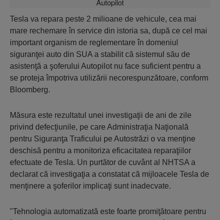
Tesla va repara peste 2 milioane de vehicule, cea mai
mare rechemare în service din istoria sa, după ce cel mai
important organism de reglementare în domeniul
siguranţei auto din SUA a stabilit că sistemul său de
asistenţă a şoferului Autopilot nu face suficient pentru a
se proteja împotriva utilizării necorespunzătoare, conform
Bloomberg.
Măsura este rezultatul unei investigaţii de ani de zile
privind defecţiunile, pe care Administraţia Naţională
pentru Siguranţa Traficului pe Autostrăzi o va menţine
deschisă pentru a monitoriza eficacitatea reparaţiilor
efectuate de Tesla. Un purtător de cuvânt al NHTSA a
declarat că investigaţia a constatat că mijloacele Tesla de
menţinere a şoferilor implicaţi sunt inadecvate.
"Tehnologia automatizată este foarte promiţătoare pentru