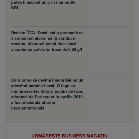
putea fi asociat unic în mai multe
SRL
Decizie ÎCCJ: Dacă laşi o persoană ce
a consumat alcool să îţi conducă
maşina, răspunzi penal doar dacă
alcoolemia şoferului trece de 0,80 g/l
Cum urma să devină Insula Belina un
adevărat paradis fiscal: O lege cu
numeroase facilităţi şi scutiri de taxe,
adoptată de Parlament în aprilie 2019,
a fost declarată ulterior
neconstituţională
URMĂREȘTE BUSINESS MAGAZIN