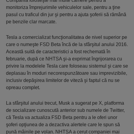
Compania foloseşte mai multe camere pentru a
monitoriza împrejurimile vehiculelor sale, pentru a ţine
pasul cu traficul din jur şi pentru a ajuta şoferii să rămână
pe benzile clar marcate.
Tesla a comercializat funcţionalitatea de nivel superior pe
care o numeşte FSD Beta încă de la sfârşitul anului 2016.
Această suită de caracteristici a fost rechemată în
februarie, după ce NHTSA şi-a exprimat îngrijorarea cu
privire la modelele Tesla care foloseau sistemul şi care se
deplasau în moduri necorespunzătoare sau imprevizibile,
inclusiv depăşirea limitelor de viteză şi faptul că nu se
opreau complet.
La sfârşitul anului trecut, Musk a sugerat pe X, platforma
de socializare cunoscută anterior sub numele de Twitter,
că Tesla va actualiza FSD Beta pentru a le oferi unor
şoferi opţiunea de a dezactiva alertele care le spun să
pună mâinile pe volan. NHTSA a cerut companiei mai