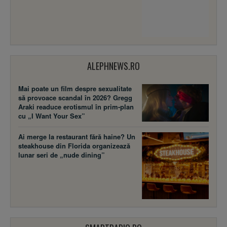
ALEPHNEWS.RO
Mai poate un film despre sexualitate
să provoace scandal în 2026? Gregg
Araki readuce erotismul în prim-plan
cu „I Want Your Sex”
Ai merge la restaurant fără haine? Un
steakhouse din Florida organizează
lunar seri de „nude dining”