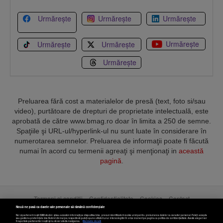
Urmărește
Urmărește
Urmărește
Urmărește
Urmărește
Urmărește
Urmărește
Preluarea fără cost a materialelor de presă (text, foto si/sau
video), purtătoare de drepturi de proprietate intelectuală, este
aprobată de către www.bmag.ro doar în limita a 250 de semne.
Spaţiile şi URL-ul/hyperlink-ul nu sunt luate în considerare în
numerotarea semnelor. Preluarea de informaţii poate fi făcută
numai în acord cu termenii agreaţi şi menţionaţi in
această
pagină
.
Termeni și condiții
Confidențialitate
Cookies
Contact
Nouă ne pasă ca datele tale personale să rămână confidențiale
Noi și partenerii noștri
589
stocăm și/sau accesăm informații pe dispozitivul dvs., precum identificatorii cookie unici pentru prelucrarea datelor cu caracter personal. Puteți accepta
Copyright © 2025 BUSINESSMEX S.A.
sau gestiona preferințele dvs. făcând clic mai jos, respectiv vă puteți opune utilizării unui interes legitim în orice moment pe pagina cu politica de confidențialitate. Aceste alegeri vor
fi raportate partenerilor noștri și nu vă vor afecta navigarea.
Mai multe detalii