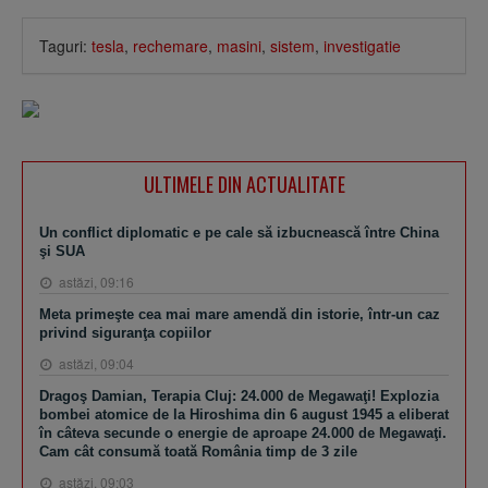
Taguri:
tesla
,
rechemare
,
masini
,
sistem
,
investigatie
ULTIMELE DIN ACTUALITATE
Un conflict diplomatic e pe cale să izbucnească între China
şi SUA
astăzi, 09:16
Meta primeşte cea mai mare amendă din istorie, într-un caz
privind siguranţa copiilor
astăzi, 09:04
Dragoş Damian, Terapia Cluj: 24.000 de Megawaţi! Explozia
bombei atomice de la Hiroshima din 6 august 1945 a eliberat
în câteva secunde o energie de aproape 24.000 de Megawaţi.
Cam cât consumă toată România timp de 3 zile
astăzi, 09:03