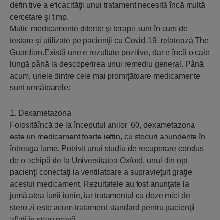
definitive a eficacităţii unui tratament necesită încă multă
cercetare şi timp.
Multe medicamente diferite şi terapii sunt în curs de
testare şi utilizate pe pacienţii cu Covid-19, relatează The
Guardian.Există unele rezultate pozitive, dar e încă o cale
lungă până la descoperirea unui remediu general. Până
acum, unele dintre cele mai promiţătoare medicamente
sunt următoarele:
1. Dexametazona
Folosităîncă de la începutul anilor '60, dexametazona
este un medicament foarte ieftin, cu stocuri abundente în
întreaga lume. Potrivit unui studiu de recuperare condus
de o echipă de la Universitatea Oxford, unul din opt
pacienţi conectaţi la ventilatoare a supravieţuit graţie
acestui medicament. Rezultatele au fost anunţate la
jumătatea lunii iunie, iar tratamentul cu doze mici de
steroizi este acum tratament standard pentru pacienţii
aflaţi în stare gravă.