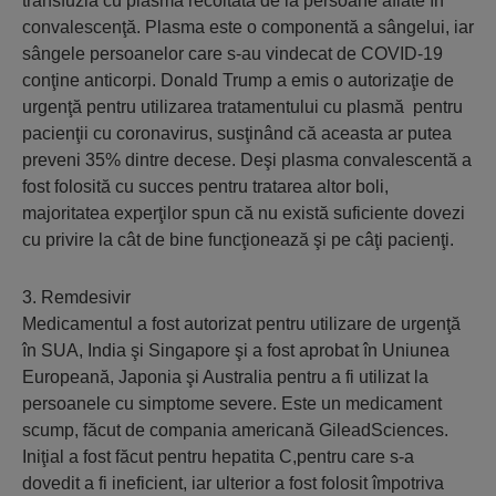
transfuzia cu plasmă recoltată de la persoane aflate în
convalescenţă. Plasma este o componentă a sângelui, iar
sângele persoanelor care s-au vindecat de COVID-19
conţine anticorpi. Donald Trump a emis o autorizaţie de
urgenţă pentru utilizarea tratamentului cu plasmă pentru
pacienţii cu coronavirus, susţinând că aceasta ar putea
preveni 35% dintre decese. Deşi plasma convalescentă a
fost folosită cu succes pentru tratarea altor boli,
majoritatea experţilor spun că nu există suficiente dovezi
cu privire la cât de bine funcţionează şi pe câţi pacienţi.
3. Remdesivir
Medicamentul a fost autorizat pentru utilizare de urgenţă
în SUA, India şi Singapore şi a fost aprobat în Uniunea
Europeană, Japonia şi Australia pentru a fi utilizat la
persoanele cu simptome severe. Este un medicament
scump, făcut de compania americană GileadSciences.
Iniţial a fost făcut pentru hepatita C,pentru care s-a
dovedit a fi ineficient, iar ulterior a fost folosit împotriva