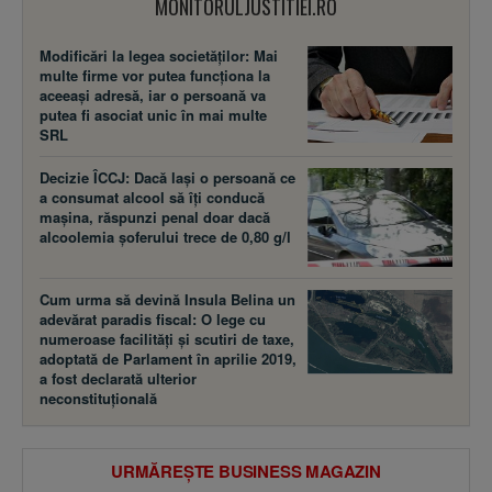
MONITORULJUSTITIEI.RO
Modificări la legea societăţilor: Mai
multe firme vor putea funcţiona la
aceeaşi adresă, iar o persoană va
putea fi asociat unic în mai multe
SRL
Decizie ÎCCJ: Dacă laşi o persoană ce
a consumat alcool să îţi conducă
maşina, răspunzi penal doar dacă
alcoolemia şoferului trece de 0,80 g/l
Cum urma să devină Insula Belina un
adevărat paradis fiscal: O lege cu
numeroase facilităţi şi scutiri de taxe,
adoptată de Parlament în aprilie 2019,
a fost declarată ulterior
neconstituţională
URMĂREȘTE BUSINESS MAGAZIN