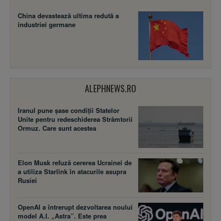
China devastează ultima redută a
industriei germane
ALEPHNEWS.RO
Iranul pune șase condiții Statelor
Unite pentru redeschiderea Strâmtorii
Ormuz. Care sunt acestea
Elon Musk refuză cererea Ucrainei de
a utiliza Starlink în atacurile asupra
Rusiei
OpenAI a întrerupt dezvoltarea noului
model A.I. „Astra”. Este prea