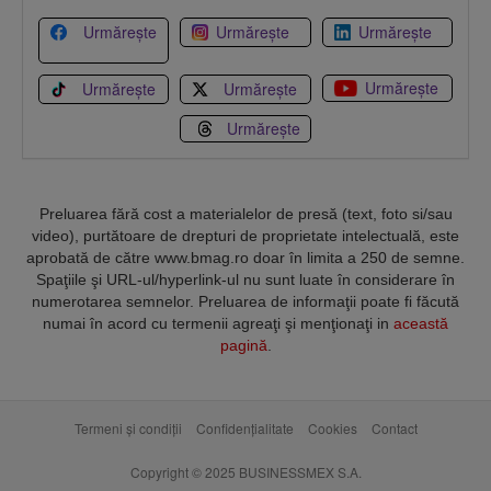
Urmărește
Urmărește
Urmărește
Urmărește
Urmărește
Urmărește
Urmărește
Preluarea fără cost a materialelor de presă (text, foto si/sau
video), purtătoare de drepturi de proprietate intelectuală, este
aprobată de către www.bmag.ro doar în limita a 250 de semne.
Spaţiile şi URL-ul/hyperlink-ul nu sunt luate în considerare în
numerotarea semnelor. Preluarea de informaţii poate fi făcută
numai în acord cu termenii agreaţi şi menţionaţi in
această
pagină
.
Termeni și condiții
Confidențialitate
Cookies
Contact
Copyright © 2025 BUSINESSMEX S.A.