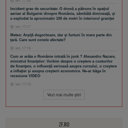
ieri, 17:20
Incident grav de securitate: O dronă a pătruns în spaţiul
aerian al Bulgariei dinspre România, sâmbătă dimineaţă, şi
a explodat la aproximativ 100 de metri în interiorul graniţei
ieri, 17:17
Meteo: Arşiţă dogoritoare, dar şi furtuni în mare parte din
ţară. Care sunt zonele afectate?
ieri, 17:16
Cum ar arăta o Românie intrată în junk ? Alexandru Nazare,
ministrul finanţelor: Vorbim despre o creştere a costurilor
de finanţare, o influenţă serioasă asupra cursului, o creştere
a inflaţiei şi asupra creşterii economice. Ne-ar băga în
recesiune VIDEO
ieri, 17:13
Vezi mai multe ştiri
ZF.RO