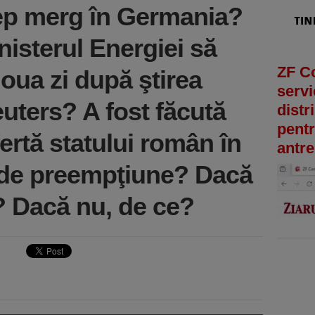
ep merg în Germania?
inisterul Energiei să
ZF C
oua zi după ştirea
servi
uters? A fost făcută
distr
pentr
ertă statului român în
antre
 de preempţiune? Dacă
? Dacă nu, de ce?