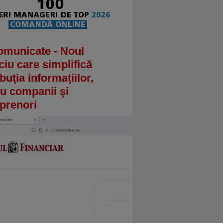
omunicate - Noul
ciu care simplifică
ibuţia informaţiilor,
u companii şi
prenori