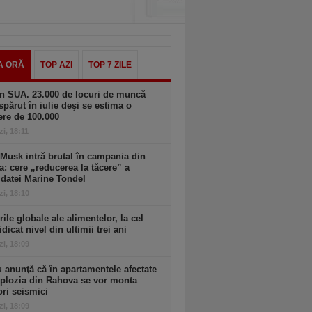
A ORĂ
TOP AZI
TOP 7 ZILE
n SUA. 23.000 de locuri de muncă
spărut în iulie deşi se estima o
ere de 100.000
zi, 18:11
Musk intră brutal în campania din
a: cere „reducerea la tăcere” a
datei Marine Tondel
zi, 18:10
rile globale ale alimentelor, la cel
idicat nivel din ultimii trei ani
zi, 18:09
 anunţă că în apartamentele afectate
plozia din Rahova se vor monta
ri seismici
zi, 18:09