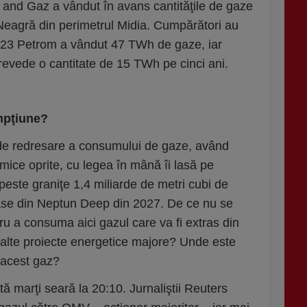
and Gaz a vândut în avans cantităţile de gaze
Neagră din perimetrul Midia. Cumpărători au
 2023 Petrom a vândut 47 TWh de gaze, iar
revede o cantitate de 15 TWh pe cinci ani.
mpţiune?
 de redresare a consumului de gaze, având
ice oprite, cu legea în mână îi lasă pe
 peste graniţe 1,4 miliarde de metri cubi de
ase din Neptun Deep din 2027. De ce nu se
ru a consuma aici gazul care va fi extras din
lte proiecte energetice majore? Unde este
 acest gaz?
tă marţi seară la 20:10. Jurnaliştii Reuters