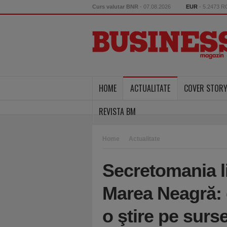
Curs valutar BNR
- 07.08.2026
EUR
- 5.2473 
HOME
ACTUALITATE
COVER STOR
REVISTA BM
Home
Actualitate
Secretomania li
Marea Neagră: d
o ştire pe surs