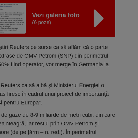
Vezi galeria foto
(6 poze)
ştiri Reuters pe surse ca să aflăm că o parte
extrase de OMV Petrom (SNP) din perimetrul
0% fiind operator, vor merge în Germania la
 Reuters ca să aibă şi Ministerul Energiei o
as firesc în cadrul unui proiect de importanţă
şi pentru Europa“.
e gaze de 8-9 miliarde de metri cubi, din care
rea Neagră, iar restul prin OMV Petrom şi
re (de pe ţărm – n. red.). În perimetrul