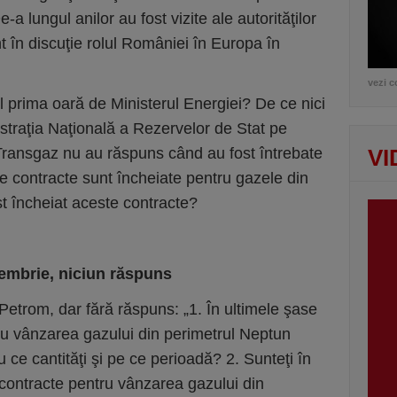
 lungul anilor au fost vizite ale autorităţilor
în discuţie rolul României în Europa în
vezi c
l prima oară de Ministerul Energiei? De ce nici
traţia Naţională a Re­zervelor de Stat pe
ansgaz nu au răspuns când au fost întrebate
VI
 contracte sunt încheiate pentru gazele din
t încheiat aceste contracte?
cembrie, niciun răspuns
i Petrom, dar fără răspuns: „1. În ultimele şase
ru vânzarea gazului din peri­metrul Neptun
ce cantităţi şi pe ce perioadă? 2. Sunteţi în
 contracte pentru vânzarea gazului din