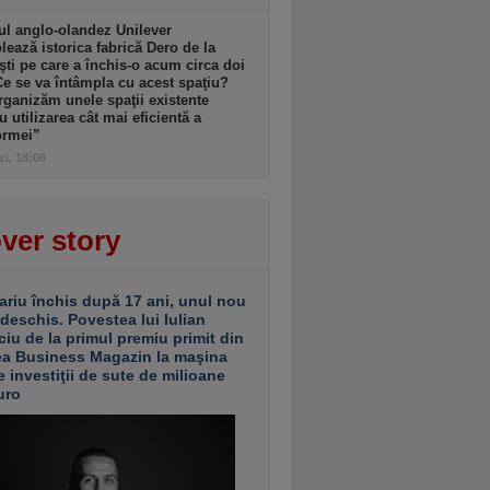
l anglo-olandez Unilever
ează istorica fabrică Dero de la
şti pe care a închis-o acum circa doi
Ce se va întâmpla cu acest spaţiu?
ganizăm unele spaţii existente
u utilizarea cât mai eficientă a
ormei”
zi, 18:08
ver story
ariu închis după 17 ani, unul nou
 deschis. Povestea lui Iulian
ciu de la primul premiu primit din
ea Business Magazin la maşina
e investiţii de sute de milioane
uro