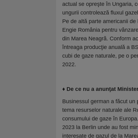
actual se opreşte în Ungaria, 
ungurii contro­lează fluxul gaz
Pe de altă parte americanii d
Engie România pentru vânzarea
din Marea Neagră. Conform ace
întreaga producţie anuală a BS
cubi de gaze naturale, pe o pe
2022.
♦ De ce nu a anunţat Ministe
Businessul german a făcut un pu
tema resurselor naturale ale R
consumului de gaze în Europa.
2023 la Berlin unde au fost mi
interesate de gazul de la Mare