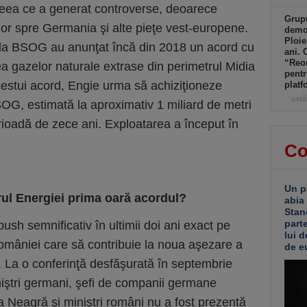
ceea ce a generat controverse, deoarece
Grupu
elor spre Germania şi alte pieţe vest-europene.
demol
Ploie
e la BSOG au anunţat încă din 2018 un acord cu
ani. 
“Reor
 gazelor naturale extrase din perimetrul Midia
pentr
stui acord, Engie urma să achiziţioneze
platf
astă
OG, estimată la aproximativ 1 miliard de metri
rioadă de zece ani. Exploatarea a început în
Co
Un p
rul Energiei prima oară acordul?
abia
Stan
part
sh semni­ficativ în ultimii doi ani exact pe
lui d
omâniei care să contribuie la noua aşezare a
de e
 La o conferinţă desfăşurată în septembrie
niştri germani, şefi de companii germane
a Neagră şi miniştri români nu a fost prezentă