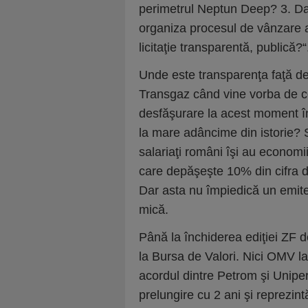
perimetrul Neptun Deep? 3. Dac
organiza procesul de vânzare a
licitaţie transpa­rentă, public
Unde este transparenţa faţă d
Transgaz când vine vorba de cel
desfăşurare la acest moment în
la mare adâncime din istorie? 
salariaţi români îşi au economii
care depăşeşte 10% din cifra de
Dar asta nu împiedică un emiten
mică.
Până la închiderea ediţiei ZF d
la Bursa de Valori. Nici OMV la
acordul dintre Petrom şi Uniper
prelungire cu 2 ani şi reprezin