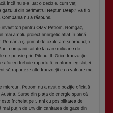
ă încă nu s-a luat o decizie, cum veţi
 gazului din pe­rimetrul Neptun Deep? Va fi o
ă?“. Compania nu a răspuns.
e investitori pentru OMV Petrom, Romgaz,
 mai amplu proiect energetic aflat în plină
 România şi primul de explorare şi producţie
Sunt companii cotate la care milioane de
le de pensie prin Pilonul II. Orice tranzacţie
 afaceri trebuie raportată, conform legislaţiei.
t să raporteze alte tranzacţii cu o valoare mai
e miercuri, Petrom nu a avut o poziţie oficială
 Austria. Surse din piaţa de energie spun că
 este încheiat pe 3 ani cu posibilitatea de
tă mai puţin de 1% din canitatea de gaze din