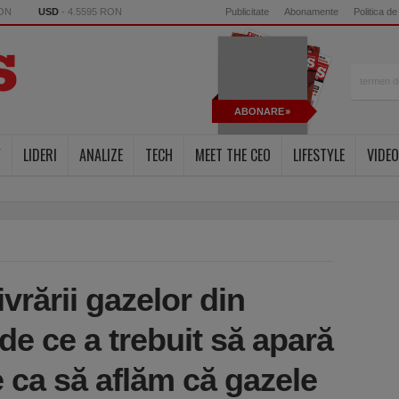
RON
USD
- 4.5595 RON
Publicitate
Abonamente
Politica de
ABONARE
Y
LIDERI
ANALIZE
TECH
MEET THE CEO
LIFESTYLE
VIDEO
vrării gazelor din
e ce a trebuit să apară
e ca să aflăm că gazele