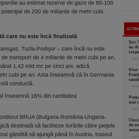
mpaniile au estimat rezerve de gaze de 80-100
 potenţial de 200 de miliarde de metri cubi.
ULTIM
ă care nu este încă finalizată
Şoc î
au di
ransgaz, Tuzla-Podişor – care încă nu este
creşt
e de transport de 4 miliarde de metri cubi pe an.
astă
ărat 1,42 mld mc pe cinci ani, adică
Elon 
etri cubi pe an. Asta înseamnă că în Germania
Franţ
candi
stă conductă.
astă
al înseamnă 16% din cantitatea
Preţu
mai r
astă
 coridorul BRUA (Bulgaria-România-Ungaria-
Ciucu
gică destinată să faciliteze livrările către pieţele
de ex
senzo
ost gândită să ajungă până în Austria, traseul
astă