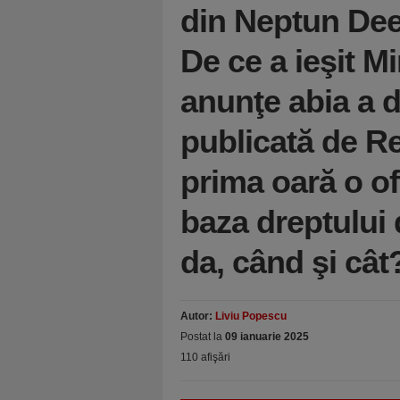
din Neptun De
De ce a ieşit M
anunţe abia a d
publicată de Re
prima oară o of
baza dreptului
da, când şi cât
Autor:
Liviu Popescu
Postat la
09 ianuarie 2025
110 afişări