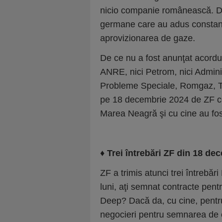
nicio companie românească. De-a
germane care au adus constant 
aprovizionarea de gaze.
De ce nu a fost anunţat acordu
ANRE, nici Petrom, nici Adminis
Probleme Speciale, Romgaz, Tr
pe 18 decembrie 2024 de ZF ce
Marea Neagră şi cu cine au fos
♦
Trei întrebări ZF din 18 de
ZF a trimis atunci trei întrebăr
luni, aţi semnat contracte pent
Deep? Dacă da, cu cine, pentru 
nego­ci­eri pentru semnarea de