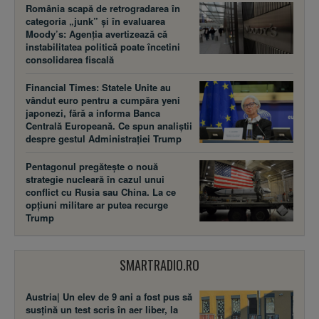
România scapă de retrogradarea în
categoria „junk” și în evaluarea
Moody’s: Agenția avertizează că
instabilitatea politică poate încetini
consolidarea fiscală
Financial Times: Statele Unite au
vândut euro pentru a cumpăra yeni
japonezi, fără a informa Banca
Centrală Europeană. Ce spun analiștii
despre gestul Administrației Trump
Pentagonul pregătește o nouă
strategie nucleară în cazul unui
conflict cu Rusia sau China. La ce
opțiuni militare ar putea recurge
Trump
SMARTRADIO.RO
Austria| Un elev de 9 ani a fost pus să
susţină un test scris în aer liber, la