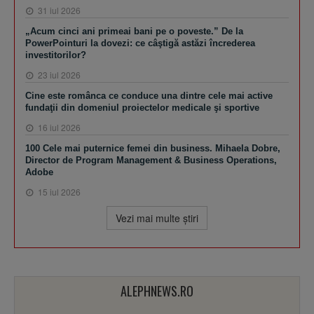
31 iul 2026
„Acum cinci ani primeai bani pe o poveste.” De la
PowerPointuri la dovezi: ce câştigă astăzi încrederea
investitorilor?
23 iul 2026
Cine este românca ce conduce una dintre cele mai active
fundaţii din domeniul proiectelor medicale şi sportive
16 iul 2026
100 Cele mai puternice femei din business. Mihaela Dobre,
Director de Program Management & Business Operations,
Adobe
15 iul 2026
Vezi mai multe ştiri
ALEPHNEWS.RO