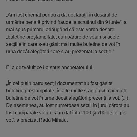
„Am fost chemat pentru a da declaraţii în dosarul de
urmărire penală privind fraude la scrutinul din 9 iunie”, a
mai spus primarul adăugând că este vorba despre
„buletine preştampilate, cumpărare de voturi si acele
secţiile în care s-au găsit mai multe buletine de vot în
urnă decât alegători care s-au prezentat la secţie.”
El a dezvăluit ce i-a spus anchetatorului.
„În cel puţin patru secţii documentat au fost găsite
buletine preştampilate, în alte multe s-au găsit mai multe
buletine de vot în urne decât alegători prezenţi la vot. (...)
De asemenea, au fost numeroase secţii în jurul cărora au
fost cumpărate voturi, s-au dat între 100 şi 700 de lei pe
vot”, a precizat Radu Mihaiu.