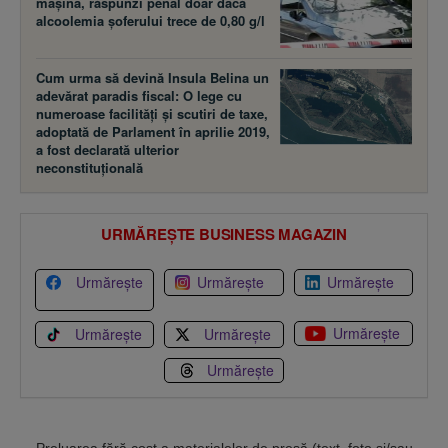
maşina, răspunzi penal doar dacă
alcoolemia şoferului trece de 0,80 g/l
Cum urma să devină Insula Belina un
adevărat paradis fiscal: O lege cu
numeroase facilităţi şi scutiri de taxe,
adoptată de Parlament în aprilie 2019,
a fost declarată ulterior
neconstituţională
URMĂREȘTE BUSINESS MAGAZIN
Urmărește
Urmărește
Urmărește
Urmărește
Urmărește
Urmărește
Urmărește
Preluarea fără cost a materialelor de presă (text, foto si/sau