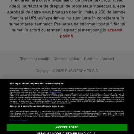
video), purtătoare de drepturi de proprietate intelectuală, este
aprobată de către www.bmag.ro doar în limita a 250 de semne.
Spaţiile şi URL-ul/hyperlink-ul nu sunt luate în considerare în
numerotarea semnelor. Preluarea de informaţii poate fi făcută
numai în acord cu termenii agreaţi şi menţionaţi in
această
pagină
.
Termeni și condiții
Confidențialitate
Cookies
Contact
Copyright © 2025 BUSINESSMEX S.A.
Nouă ne pasă ca datele tale personale să rămână confidențiale
Noi și partenerii noștri
589
stocăm și/sau accesăm informații pe dispozitivul dvs., precum identificatorii cookie unici pentru prelucrarea datelor cu caracter personal. Puteți accepta
sau gestiona preferințele dvs. făcând clic mai jos, respectiv vă puteți opune utilizării unui interes legitim în orice moment pe pagina cu politica de confidențialitate. Aceste alegeri vor
fi raportate partenerilor noștri și nu vă vor afecta navigarea.
Mai multe detalii
Noi si partenerii nostri (retelele de socializare si agentiile de publicitate partenere, precum si furnizorii nostri de servicii de date analitice) prelucram date pentru a permite
website-ului sa functioneze, pentru a personaliza continutul si anunturile publicitare afisate in functie de interesele si/sau profilul dvs., pentru a va oferi functionalitati aferente
retelelor de socializare si pentru a analiza traficul pe website. Beneficiati de drepturile prevazute de art. 15-22 din GDPR in legatura cu prelucrarea datelor cu caracter personal.
Aceste drepturi pot fi exercitate prin modalitatea indicata
aici
. Prin click pe “ACCEPT TOATE”, acceptati folosirea tuturor Tehnologiilor de tip Cookie, care implica inclusiv acceptul
dvs. cu privire la stocarea/accesarea informatiilor de catre Vendor-ii cu care colaboram. Prin click pe “VREAU SA MODIFIC SETARILE INDIVIDUAL” puteti schimba preferintele in
mod individual, mai putin cele legate de cookie strict necesare pentru functionarea website-ului.
Atât noi, cât și partenerii noștri prelucrăm datele pentru a oferi:
Stocarea și/sau accesarea informațiilor de pe un dispozitiv. Măsurarea performanței reclamelor. Utilizarea profilurilor pentru selectarea conținutului personalizat. Dezvoltarea și
îmbunătățirea serviciilor. Crearea profilurilor de conținut personalizat. Utilizarea profilurilor pentru selectarea publicității personalizate. Crearea profilurilor pentru publicitate
personalizată. Măsurarea performanței conținutului. Înțelegerea publicului prin statistici sau combinații de date din surse diferite. Utilizarea datelor limitate pentru a selecta
Setări cookies
conținutul. Utilizarea de date limitate pentru a selecta publicitatea. Date precise de geolocație și identificarea prin scanarea dispozitivului.
Listă parteneri (furnizori)
ACCEPT TOATE
VREAU SA MODIFIC SETARILE INDIVIDUAL