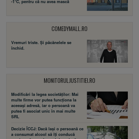
-1°C, pentru că nu avea mască
COMEDYMALL.RO
Vremuri triste. Şi păcănelele se
închid.
MONITORULJUSTITIEI.RO
Modificări la legea societăţilor: Mai
multe firme vor putea funcţiona la
aceeaşi adresă, iar o persoană va
putea fi asociat unic în mai multe
SRL
Decizie ÎCCJ: Dacă laşi o persoană ce
a consumat alcool să îţi conducă