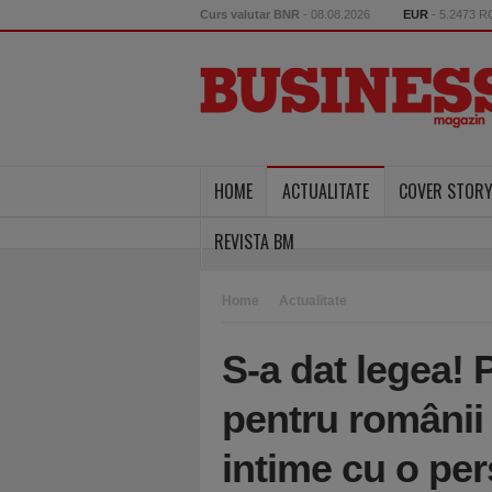
Curs valutar BNR
- 08.08.2026
EUR
- 5.2473 
HOME
ACTUALITATE
COVER STOR
REVISTA BM
Home
Actualitate
S-a dat legea!
pentru românii 
intime cu o pe