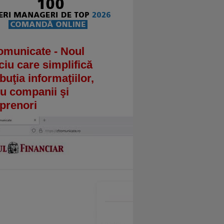
omunicate - Noul
ciu care simplifică
ibuţia informaţiilor,
u companii şi
prenori