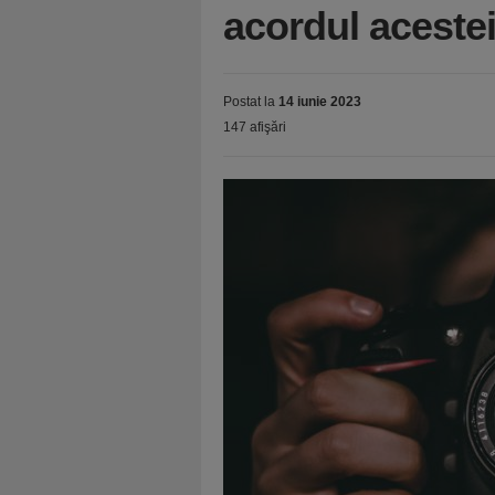
acordul aceste
Postat la
14 iunie 2023
147 afişări