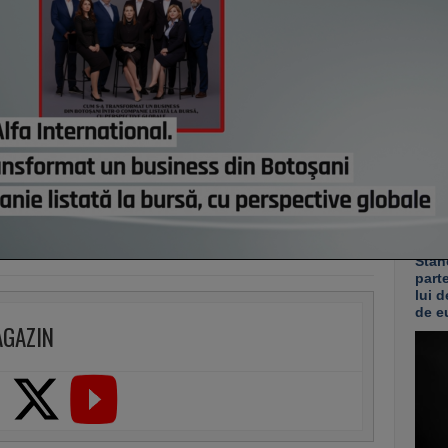
candi
ieri,
Preţu
mai r
ieri,
Co
Un p
abia
Stan
part
lui d
de e
AGAZIN