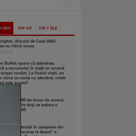
A ORĂ
TOP AZI
TOP 7 ZILE
ington, dincolo de Casa Albă:
ea nu ridică vocea
zi, 05:00
n Buffett spune că adevărata
ă a succesului în viaţă se rezumă
 singur cuvânt. La finalul vieţii, un
r lucru va conta cu adevărat, crede
are este acesta?
zi, 03:00
n SUA. 23.000 de locuri de muncă
spărut în iulie deşi se estima o
ere de 100.000
 18:11
Musk intră brutal în campania din
a: cere „reducerea la tăcere” a