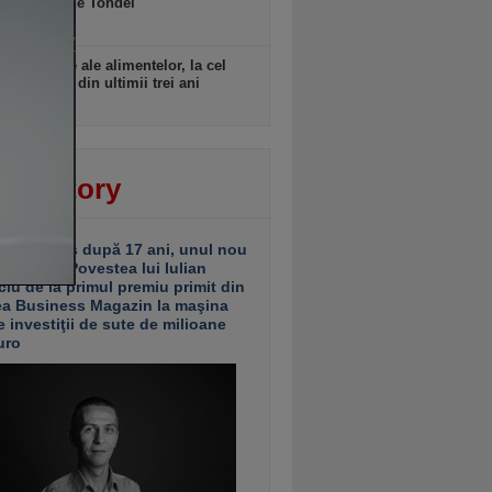
datei Marine Tondel
 18:10
rile globale ale alimentelor, la cel
idicat nivel din ultimii trei ani
 18:09
ver story
ariu închis după 17 ani, unul nou
 deschis. Povestea lui Iulian
ciu de la primul premiu primit din
ea Business Magazin la maşina
e investiţii de sute de milioane
uro