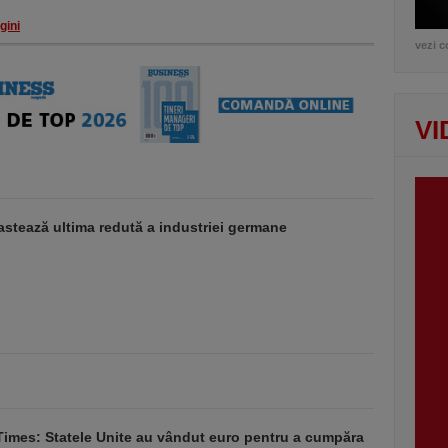
gini
vezi c
VI
stează ultima redută a industriei germane
Times: Statele Unite au vândut euro pentru a cumpăra