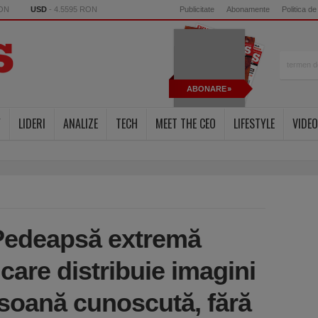
RON
USD
- 4.5595 RON
Publicitate
Abonamente
Politica de
ABONARE
Y
LIDERI
ANALIZE
TECH
MEET THE CEO
LIFESTYLE
VIDEO
 Pedeapsă extremă
care distribuie imagini
rsoană cunoscută, fără