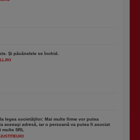
ste. Şi păcănelele se închid.
LL.RO
 la legea societăţilor: Mai multe firme vor putea
la aceeaşi adresă, iar o persoană va putea fi asociat
i multe SRL
USTITIEI.RO