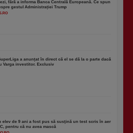
ezi, fără a informa Banca Centrală Europeană. Ce spun
despre gestul Administrației Trump
S.RO
SuperLiga a anunțat în direct că el se dă la o parte dacă
u Varga investitor. Exclusiv
 elev de 9 ani a fost pus să susţină un test scris în aer
-1°C, pentru că nu avea mască
O.RO