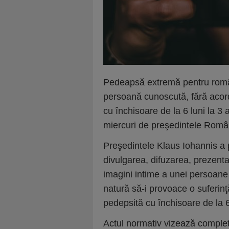
Pedeapsă extremă pentru români
persoană cunoscută, fără acord
cu închisoare de la 6 luni la 3
miercuri de preşedintele Român
Preşedintele Klaus Iohannis a 
divulgarea, difuzarea, prezent
imagini intime a unei persoane 
natură să-i provoace o suferinţă
pedepsită cu închisoare de la 
Actul normativ vizează complet