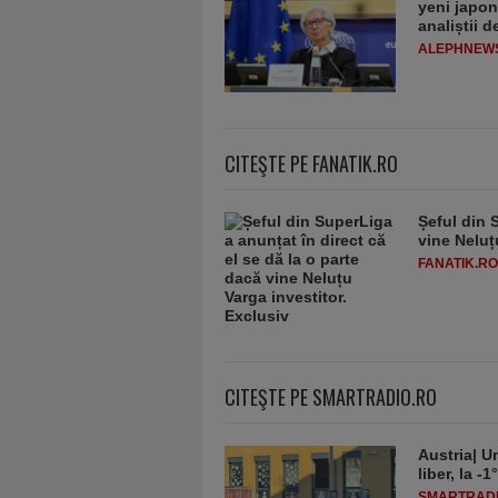
yeni japon
analiștii 
ALEPHNEW
CITEŞTE PE FANATIK.RO
Șeful din 
vine Neluț
FANATIK.RO
CITEŞTE PE SMARTRADIO.RO
Austria| Un
liber, la 
SMARTRADI