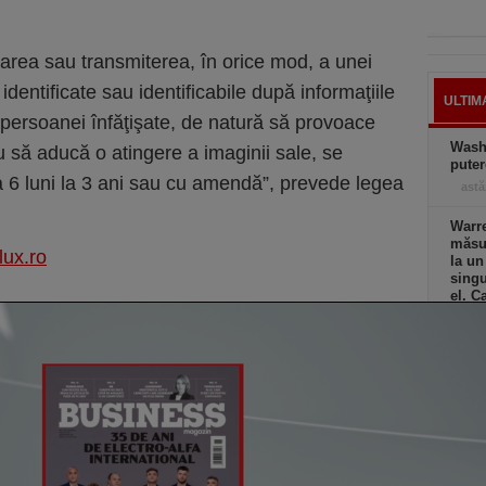
tarea sau transmiterea, în orice mod, a unei
dentificate sau identificabile după informaţiile
ULTIM
 persoanei înfăţişate, de natură să provoace
Wash
u să aducă o atingere a imaginii sale, se
puter
 6 luni la 3 ani sau cu amendă”, prevede legea
astă
Warre
măsur
lux.ro
la un
singu
el. C
astă
Şoc î
au di
creşt
ieri,
Elon 
Franţ