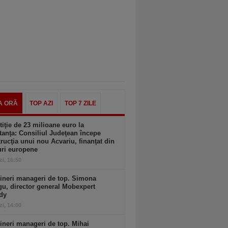
A ORĂ
TOP AZI
TOP 7 ZILE
tiţie de 23 milioane euro la
anţa: Consiliul Judeţean începe
rucţia unui nou Acvariu, finanţat din
uri europene
zi, 16:50
ineri manageri de top. Simona
u, director general Mobexpert
dy
zi, 14:00
ineri manageri de top. Mihai