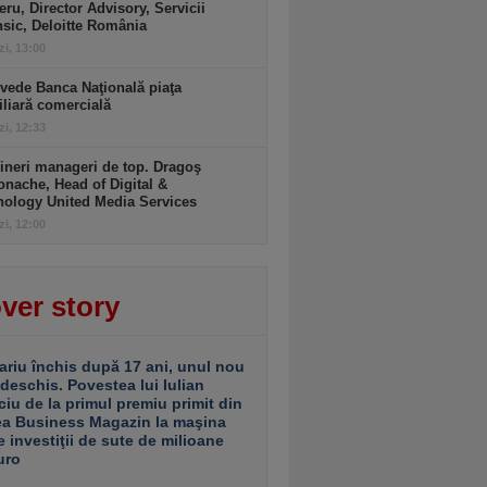
ru, Director Advisory, Servicii
sic, Deloitte România
zi, 13:00
vede Banca Naţională piaţa
liară comercială
zi, 12:33
ineri manageri de top. Dragoş
nache, Head of Digital &
nology United Media Services
zi, 12:00
ver story
ariu închis după 17 ani, unul nou
 deschis. Povestea lui Iulian
ciu de la primul premiu primit din
ea Business Magazin la maşina
e investiţii de sute de milioane
uro