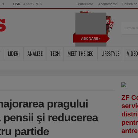
RON
USD
- 4.5595 RON
Publicitate
Abonamente
Politica de
ABONARE
Y
LIDERI
ANALIZE
TECH
MEET THE CEO
LIFESTYLE
VIDEO
ZF C
ajorarea pragului
servi
distr
 pensii şi reducerea
pentr
ru partide
antre