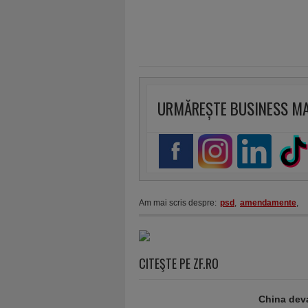
URMĂREȘTE BUSINESS M
Am mai scris despre:
psd
,
amendamente
,
CITEŞTE PE ZF.RO
China deva