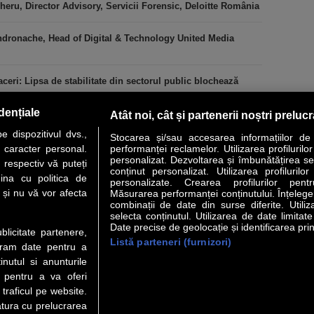
heru, Director Advisory, Servicii Forensic, Deloitte România
ndronache, Head of Digital & Technology United Media
ceri: Lipsa de stabilitate din sectorul public blochează
dențiale
Atât noi, cât și partenerii noștri preluc
 dispozitivul dvs.,
Stocarea și/sau accesarea informațiilor de
u caracter personal.
performanței reclamelor. Utilizarea profilurilo
personalizat. Dezvoltarea și îmbunătățirea serv
 respectiv vă puteți
conținut personalizat. Utilizarea profilurilor
VER STORY
LIDERI
ANALIZE
HI-TECH
MEET THE CEO
ina cu politica de
personalizate. Crearea profilurilor pentr
i și nu vă vor afecta
Măsurarea performanței conținutului. Înțelegere
combinații de date din surse diferite. Utiliz
uri utile
Servicii
selecta conținutul. Utilizarea de date limitat
Date precise de geolocație și identificarea prin
ublicitate partenere,
Listă parteneri (furnizori)
 Financiar
Politica de confidentialitate
Newsletter
ucram date pentru a
 Noi
Termeni si conditii
RSS
nutul si anunturile
t Redactie
About cookies
., pentru a va oferi
t Marketing
 traficul pe website.
atura cu prelucrarea
t Vanzari