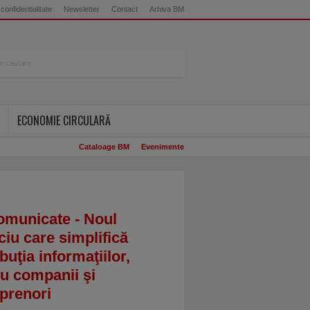
 confidentialitate
Newsletter
Contact
Arhiva BM
ECONOMIE CIRCULARĂ
Cataloage BM
Evenimente
omunicate - Noul
ciu care simplifică
ibuţia informaţiilor,
u companii şi
prenori