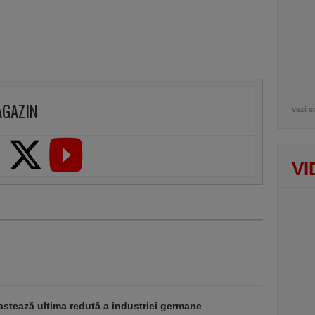
AGAZIN
vezi c
VI
stează ultima redută a industriei germane