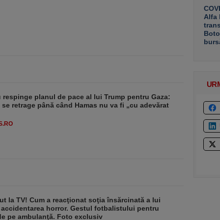
COVE
Alfa
tran
Boto
burs
UR
respinge planul de pace al lui Trump pentru Gaza:
u se retrage până când Hamas nu va fi „cu adevărat
S.RO
ut la TV! Cum a reacţionat soţia însărcinată a lui
 accidentarea horror. Gestul fotbalistului pentru
de pe ambulanţă. Foto exclusiv