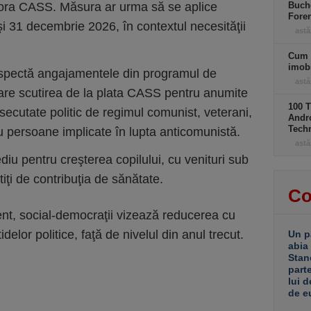
atora CASS. Măsura ar urma să se aplice
Buche
Foren
i 31 decembrie 2026, în contextul necesităţii
astă
Cum 
imobi
spectă angajamentele din programul de
astă
uare scutirea de la plata CASS pentru anumite
100 T
secutate politic de regimul comunist, veterani,
Andro
Tech
u persoane implicate în lupta anticomunistă.
astă
cediu pentru creşterea copilului, cu venituri sub
tiţi de contribuţia de sănătate.
Co
ent, social-democraţii vizează reducerea cu
elor politice, faţă de nivelul din anul trecut.
Un p
abia
Stan
part
lui d
de e