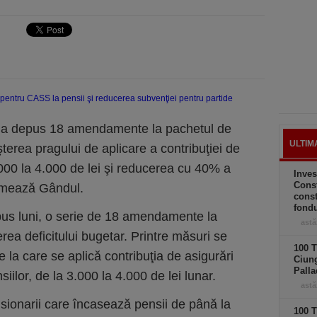
t a depus 18 amendamente la pachetul de
ULTIM
şterea pragului de aplicare a contribuţiei de
.000 la 4.000 de lei şi reducerea cu 40% a
Inves
Const
ormează Gândul.
const
fond
pus luni, o serie de 18 amendamente la
astă
rea deficitului bugetar. Printre măsuri se
100 T
la care se aplică contribuţia de asigurări
Ciung
Palla
ilor, de la 3.000 la 4.000 de lei lunar.
astă
onarii care încasează pensii de până la
100 T