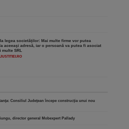
 la legea societăţilor: Mai multe firme vor putea
la aceeaşi adresă, iar o persoană va putea fi asociat
i multe SRL
USTITIEI.RO
stanţa: Consiliul Judeţean începe construcţia unui nou
iungu, director general Mobexpert Pallady