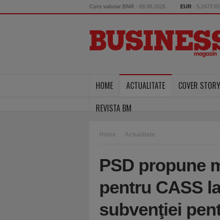
Curs valutar BNR
- 09.08.2026
EUR
- 5.2473 
HOME
ACTUALITATE
COVER STOR
REVISTA BM
Home
Actualitate
PSD propune m
pentru CASS la
subvenţiei pent