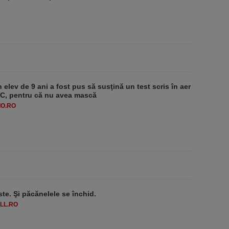
 elev de 9 ani a fost pus să susţină un test scris în aer
-1°C, pentru că nu avea mască
O.RO
ste. Şi păcănelele se închid.
LL.RO