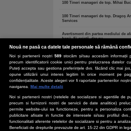
100 Tineri manageri de top. Mihai Buc
100 Tineri manageri de top. Dragoş A
Services
Avertisment din partea mediului de afa
banii. Ei există, dar nu...
Nouă ne pasă ca datele tale personale să rămână confi
Noi și partenerii noștri
589
stocăm și/sau accesăm informații pe
precum identificatorii cookie unici pentru prelucrarea datelor c
Puteți accepta sau gestiona preferințele dvs. făcând clic mai jos,
PRIMA PAGINĂ
ACTUALITATE
CO
opune utilizării unui interes legitim în orice moment pe pag
confidențialitate. Aceste alegeri vor fi raportate partenerilor noștr
navigarea.
Mai multe detalii
Social
Link-
Noi si partenerii nostri (retelele de socializare si agentiile de p
Z
iarul
Urmareste-ne pe Facebook
precum si furnizorii nostri de servicii de date analitice) prel
Despre
permite website-ului sa functioneze, pentru a personaliza conti
Contac
publicitare afisate in functie de interesele si/sau profilul dvs
Contac
functionalitati aferente retelelor de socializare si pentru a analiza
Beneficiati de drepturile prevazute de art. 15-22 din GDPR in leg
Contac