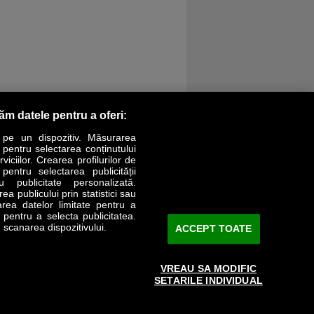
răm datele pentru a oferi:
 pe un dispozitiv. Măsurarea
r pentru selectarea conținutului
iciilor. Crearea profilurilor de
 pentru selectarea publicității
LIFESTYLE
SPECIAL
OPINII
u publicitate personalizată.
a publicului prin statistici sau
area datelor limitate pentru a
Revista Business Magazin
e pentru a selecta publicitatea.
 scanarea dispozitivului.
ACCEPT TOATE
Abonează-te şi primeşte revista acasă
saptămânal
VREAU SA MODIFIC
Discount:
15%
SETARILE INDIVIDUAL
Arhivă revistă
ABONARE