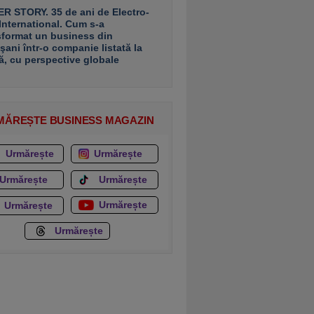
R STORY. 35 de ani de Electro-
 International. Cum s-a
sformat un business din
şani într-o companie listată la
ă, cu perspective globale
MĂREȘTE BUSINESS MAGAZIN
Urmărește
Urmărește
Urmărește
Urmărește
Urmărește
Urmărește
Urmărește