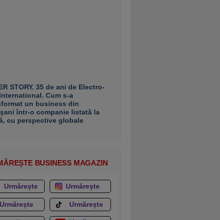
R STORY. 35 de ani de Electro-
 International. Cum s-a
sformat un business din
şani într-o companie listată la
ă, cu perspective globale
MĂREȘTE BUSINESS MAGAZIN
Urmărește
Urmărește
Urmărește
Urmărește