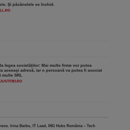
ste. Şi păcănelele se închid.
LL.RO
 la legea societăţilor: Mai multe firme vor putea
la aceeaşi adresă, iar o persoană va putea fi asociat
i multe SRL
USTITIEI.RO
iness. Irina Barbu, IT Lead, ING Hubs România – Tech