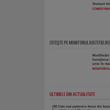
Vremuri tri
COMEDYMA
CITEŞTE PE MONITORULJUSTITIEI.RO
Modificări
funcţiona 
unic în ma
MONITORULJ
ULTIMELE DIN ACTUALITATE
100 Cele mai puternice femei din bus