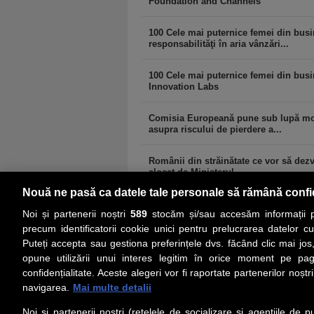
Foundation and Channels
100 Cele mai puternice femei din busi
responsabilităţi în aria vânzări...
100 Cele mai puternice femei din busin
Innovation Labs
Comisia Europeană pune sub lupă modif
asupra riscului de pierdere a...
Românii din străinătate ce vor să dezvo
alocat de Ministerul...
Nouă ne pasă ca datele tale personale să rămână confi
Noi și partenerii noștri
589
stocăm și/sau accesăm informații pe
precum identificatorii cookie unici pentru prelucrarea datelor c
Puteți accepta sau gestiona preferințele dvs. făcând clic mai jos,
PRIMA PAGINĂ
ACTUALITATE
CO
opune utilizării unui interes legitim în orice moment pe pag
confidențialitate. Aceste alegeri vor fi raportate partenerilor noștr
navigarea.
Mai multe detalii
Social
Link-
Noi si partenerii nostri (retelele de socializare si agentiile de p