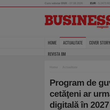
Curs valutar BNR
- 07.08.2026
EUR
- 5.2473 
HOME
ACTUALITATE
COVER STOR
REVISTA BM
Home
Actualitate
Program de guv
cetăţeni ar urm
digitală în 2027