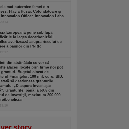
ele mai puternice femei din
ess. Flavia Husar, Cofondatoare şi
 Innovation Officer, Innovation Labs
 20:13
sia Europeană pune sub lupă
icările la legea decarbonizării.
lles avertizează asupra riscului de
ere a banilor din PNRR
 19:17
ii din străinătate ce vor să
lte afaceri locale prin firme noi pot
 granturi. Bugetul alocat de
terul Finanţelor: 100 mil. euro. BID,
tată să gestioneze granturile
amului „Diaspora Investeşte
”. Granturile: până la 60% din
tul de investiţii, maximum 200.000
ro/beneficiar
 19:16
ver story