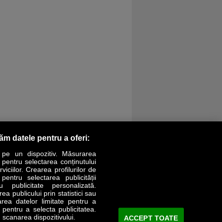
răm datele pentru a oferi:
 pe un dispozitiv. Măsurarea
r pentru selectarea conținutului
iciilor. Crearea profilurilor de
 pentru selectarea publicității
LIFESTYLE
SPECIAL
OPINII
u publicitate personalizată.
a publicului prin statistici sau
area datelor limitate pentru a
Revista Business Magazin
e pentru a selecta publicitatea.
 scanarea dispozitivului.
ACCEPT TOATE