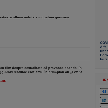
stează ultima redută a industriei germane
COVE
Alfa
tran
Boto
burs
un film despre sexualitate să provoace scandal în
g Araki readuce erotismul în prim-plan cu „I Want
UR
S.RO