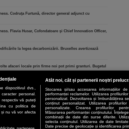
ness. Codruţa Furtună, director general adjunct cu
ess. Flavia Husar, Cofondatoare şi Chief Innovation Officer,
icările la legea decarbonizării. Bruxelles avertizează
lte afaceri locale prin firme noi pot primi granturi. Bugetul
dențiale
Atât noi, cât și partenerii noștri preluc
 dispozitivul dvs.,
Stocarea și/sau accesarea informațiilor de
u caracter personal.
performanței reclamelor. Utilizarea profilurilo
personalizat. Dezvoltarea și îmbunătățirea serv
 respectiv vă puteți
conținut personalizat. Utilizarea profilurilor
VER STORY
LIDERI
ANALIZE
HI-TECH
MEET THE CEO
ina cu politica de
personalizate. Crearea profilurilor pentr
i și nu vă vor afecta
Măsurarea performanței conținutului. Înțelegere
combinații de date din surse diferite. Utiliz
uri utile
Servicii
selecta conținutul. Utilizarea de date limitat
Date precise de geolocație și identificarea prin
ublicitate partenere,