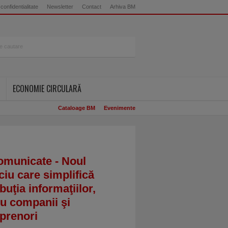
 confidentialitate
Newsletter
Contact
Arhiva BM
ECONOMIE CIRCULARĂ
Cataloage BM
Evenimente
omunicate - Noul
ciu care simplifică
ibuţia informaţiilor,
u companii şi
prenori