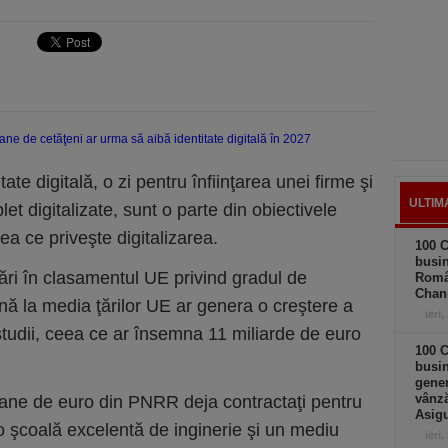
ate digitală, o zi pentru înfiinţarea unei firme şi
ULTIM
et digitalizate, sunt o parte din obiectivele
a ce priveşte digitalizarea.
100 C
busin
ări în clasamentul UE privind gradul de
Româ
Chan
ână la media ţărilor UE ar genera o creştere a
ieri,
tudii, ceea ce ar însemna 11 miliarde de euro
100 C
busin
gener
vânză
ane de euro din PNRR deja contractaţi pentru
Asigu
o şcoală excelentă de inginerie şi un mediu
ieri,