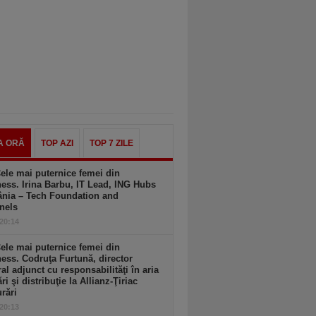
A ORĂ
TOP AZI
TOP 7 ZILE
ele mai puternice femei din
ess. Irina Barbu, IT Lead, ING Hubs
nia – Tech Foundation and
nels
 20:14
ele mai puternice femei din
ess. Codruţa Furtună, director
al adjunct cu responsabilităţi în aria
ri şi distribuţie la Allianz-Ţiriac
rări
 20:13