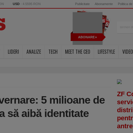
RON
USD
- 4.5595 RON
Publicitate
Abonamente
Politica de
ABONARE
Y
LIDERI
ANALIZE
TECH
MEET THE CEO
LIFESTYLE
VIDEO
ZF C
ernare: 5 milioane de
servi
distr
a să aibă identitate
pentr
antre