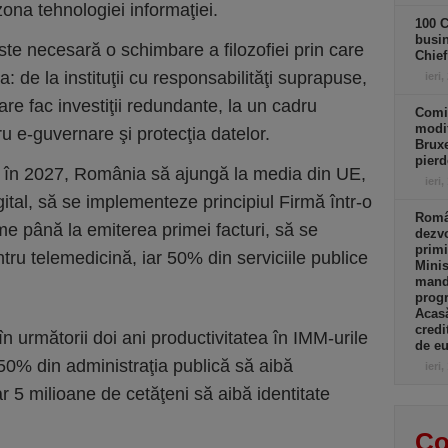
zona tehnologiei informaţiei.
100 C
busin
ste necesară o schimbare a filozofiei prin care
Chief
: de la instituţii cu responsabilităţi suprapuse,
ieri,
are fac investiţii redundante, la un cadru
Comi
modif
tru e-guvernare şi protecţia datelor.
Bruxe
pierd
 în 2027, România să ajungă la media din UE,
ieri,
gital, să se implementeze principiul Firmă într-o
Român
irme până la emiterea primei facturi, să se
dezvo
primi
tru telemedicină, iar 50% din serviciile publice
Minis
manda
progr
Acasă
credi
 următorii doi ani productivitatea în IMM-urile
de eu
50% din administraţia publică să aibă
ieri,
r 5 milioane de cetăţeni să aibă identitate
Co