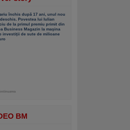
ariu închis după 17 ani, unul nou
 deschis. Povestea lui Iulian
ciu de la primul premiu primit din
ea Business Magazin la maşina
e investiţii de sute de milioane
uro
ontinuarea
DEO BM