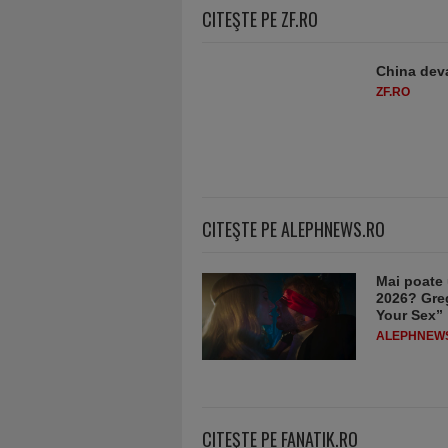
CITEŞTE PE ZF.RO
China deva
ZF.RO
CITEŞTE PE ALEPHNEWS.RO
Mai poate 
2026? Greg
Your Sex”
ALEPHNEW
CITEŞTE PE FANATIK.RO