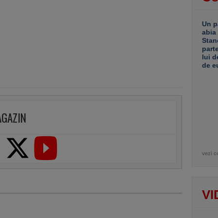
Un p
abia
Stan
part
lui d
de e
AGAZIN
vezi c
VI