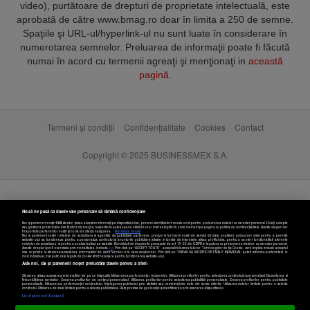
video), purtătoare de drepturi de proprietate intelectuală, este
aprobată de către www.bmag.ro doar în limita a 250 de semne.
Spaţiile şi URL-ul/hyperlink-ul nu sunt luate în considerare în
numerotarea semnelor. Preluarea de informaţii poate fi făcută
numai în acord cu termenii agreaţi şi menţionaţi in
această
pagină
.
Termeni și condiții
Confidențialitate
Cookies
Contact
Copyright © 2025 BUSINESSMEX S.A.
Nouă ne pasă ca datele tale personale să rămână confidențiale
Noi și partenerii noștri
589
stocăm și/sau accesăm informații pe dispozitivul dvs., precum identificatorii cookie unici pentru prelucrarea datelor cu caracter personal. Puteți accepta
sau gestiona preferințele dvs. făcând clic mai jos, respectiv vă puteți opune utilizării unui interes legitim în orice moment pe pagina cu politica de confidențialitate. Aceste alegeri vor
fi raportate partenerilor noștri și nu vă vor afecta navigarea.
Mai multe detalii
Noi si partenerii nostri (retelele de socializare si agentiile de publicitate partenere, precum si furnizorii nostri de servicii de date analitice) prelucram date pentru a permite
website-ului sa functioneze, pentru a personaliza continutul si anunturile publicitare afisate in functie de interesele si/sau profilul dvs., pentru a va oferi functionalitati aferente
retelelor de socializare si pentru a analiza traficul pe website. Beneficiati de drepturile prevazute de art. 15-22 din GDPR in legatura cu prelucrarea datelor cu caracter personal.
Aceste drepturi pot fi exercitate prin modalitatea indicata
aici
. Prin click pe “ACCEPT TOATE”, acceptati folosirea tuturor Tehnologiilor de tip Cookie, care implica inclusiv acceptul
dvs. cu privire la stocarea/accesarea informatiilor de catre Vendor-ii cu care colaboram. Prin click pe “VREAU SA MODIFIC SETARILE INDIVIDUAL” puteti schimba preferintele in
mod individual, mai putin cele legate de cookie strict necesare pentru functionarea website-ului.
Atât noi, cât și partenerii noștri prelucrăm datele pentru a oferi:
Stocarea și/sau accesarea informațiilor de pe un dispozitiv. Măsurarea performanței reclamelor. Utilizarea profilurilor pentru selectarea conținutului personalizat. Dezvoltarea și
îmbunătățirea serviciilor. Crearea profilurilor de conținut personalizat. Utilizarea profilurilor pentru selectarea publicității personalizate. Crearea profilurilor pentru publicitate
personalizată. Măsurarea performanței conținutului. Înțelegerea publicului prin statistici sau combinații de date din surse diferite. Utilizarea datelor limitate pentru a selecta
Setări cookies
conținutul. Utilizarea de date limitate pentru a selecta publicitatea. Date precise de geolocație și identificarea prin scanarea dispozitivului.
Listă parteneri (furnizori)