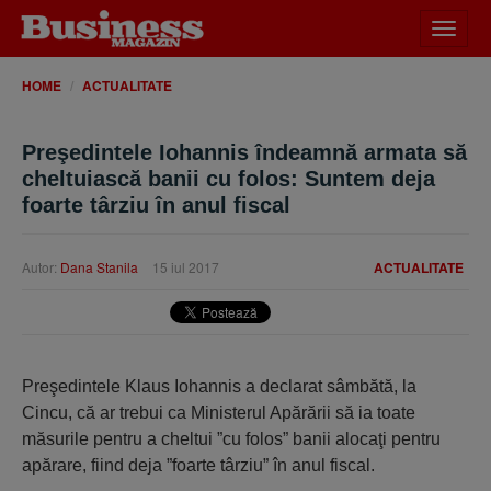
Desch
meniu
HOME
ACTUALITATE
Preşedintele Iohannis îndeamnă armata să
cheltuiască banii cu folos: Suntem deja
foarte târziu în anul fiscal
Autor:
Dana Stanila
15 iul 2017
ACTUALITATE
Preşedintele Klaus Iohannis a declarat sâmbătă, la
Cincu, că ar trebui ca Ministerul Apărării să ia toate
măsurile pentru a cheltui ”cu folos” banii alocaţi pentru
apărare, fiind deja ”foarte târziu” în anul fiscal.