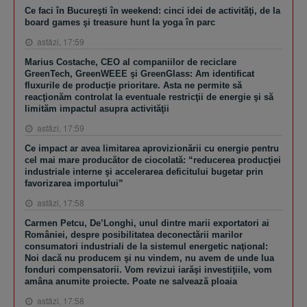
Ce faci în Bucureşti în weekend: cinci idei de activităţi, de la
board games şi treasure hunt la yoga în parc
astăzi, 17:59
Marius Costache, CEO al companiilor de reciclare
GreenTech, GreenWEEE şi GreenGlass: Am identificat
fluxurile de producţie prioritare. Asta ne permite să
reacţionăm controlat la eventuale restricţii de energie şi să
limităm impactul asupra activităţii
astăzi, 17:59
Ce impact ar avea limitarea aprovizionării cu energie pentru
cel mai mare producător de ciocolată: “reducerea producţiei
industriale interne şi accelerarea deficitului bugetar prin
favorizarea importului”
astăzi, 17:58
Carmen Petcu, De’Longhi, unul dintre marii exportatori ai
României, despre posibilitatea deconectării marilor
consumatori industriali de la sistemul energetic naţional:
Noi dacă nu producem şi nu vindem, nu avem de unde lua
fonduri compensatorii. Vom revizui iarăşi investiţiile, vom
amâna anumite proiecte. Poate ne salvează ploaia
astăzi, 17:58