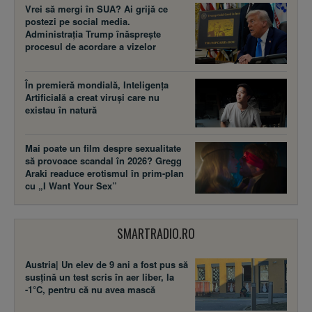
Vrei să mergi în SUA? Ai grijă ce
postezi pe social media.
Administrația Trump înăsprește
procesul de acordare a vizelor
În premieră mondială, Inteligența
Artificială a creat viruși care nu
existau în natură
Mai poate un film despre sexualitate
să provoace scandal în 2026? Gregg
Araki readuce erotismul în prim-plan
cu „I Want Your Sex”
SMARTRADIO.RO
Austria| Un elev de 9 ani a fost pus să
susţină un test scris în aer liber, la
-1°C, pentru că nu avea mască