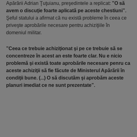
Apărării Adrian Ţuţuianu, preşedintele a replicat:
”O să
avem o discuţie foarte aplicată pe aceste chestiuni”.
Şeful statului a afirmat că nu există probleme în ceea ce
priveşte aprobările necesare pentru achiziţiile în
domeniul militar.
”Ceea ce trebuie achiziţionat şi pe ce trebuie să se
concentreze în acest an este foarte clar. Nu e nicio
problemă şi există toate aprobările necesare penru ca
aceste achiziţii să fie făcute de Ministerul Apărării în
condiţii bune. (...) O să discutăm şi aprobăm aceste
planuri imediat ce ne sunt prezentate”.