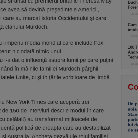
elaţie strânsă cu premierul britanic Theresa May
Buche
Foren
 ce avea să devină preşedintele Americii,
astă
 care au marcat istoria Occidentului şi care
Cum 
nţa clanului Murdoch.
imobi
astă
ui imperiu media mondial care include Fox
100 T
erut niciodată nimic unui
Andro
Tech
 i-a dat o influenţă asupra lumii pe care puţini
astă
unând în mâinile familiei Murdoch pârghii
atele Unite, ci şi în ţările vorbitoare de limbă
Co
The New York Times care acoperă trei
Un p
abia
 de 150 de interviuri descrie modul în care
Stan
l cu celălalt) au transformat mijloacele de
part
lui d
luenţă politică de dreapta care au destabilizat
de e
i Australia. Ancheta dezvăluie rolul familiei