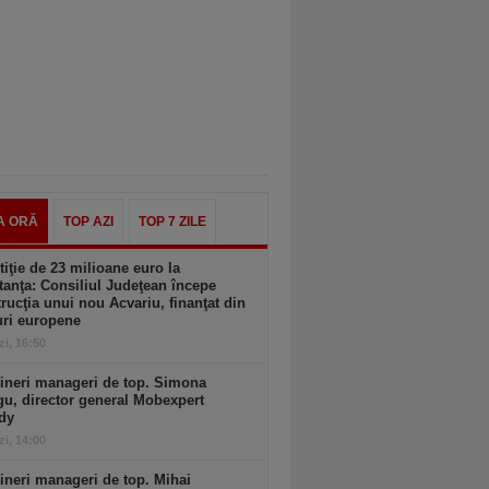
A ORĂ
TOP AZI
TOP 7 ZILE
tiţie de 23 milioane euro la
anţa: Consiliul Judeţean începe
rucţia unui nou Acvariu, finanţat din
uri europene
zi, 16:50
ineri manageri de top. Simona
u, director general Mobexpert
dy
zi, 14:00
ineri manageri de top. Mihai