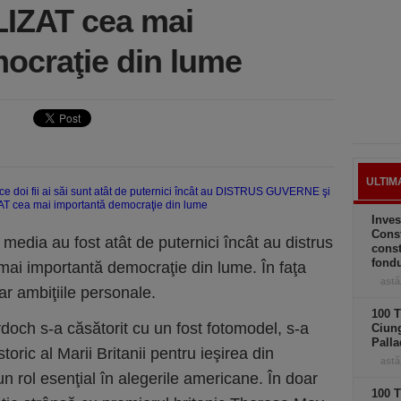
LIZAT cea mai
ocraţie din lume
ULTIM
Inves
Const
u media au fost atât de puternici încât au distrus
const
fond
 mai importantă democraţie din lume. În faţa
astă
ar ambiţiile personale.
100 T
doch s-a căsătorit cu un fost fotomodel, s-a
Ciung
Palla
toric al Marii Britanii pentru ieşirea din
astă
 rol esenţial în alegerile americane. În doar
100 T