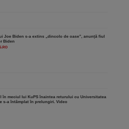
ui Joe Biden s-a extins „dincolo de oase”, anunță fiul
er Biden
S.RO
il în meciul lui KuPS înaintea returului cu Universitatea
e s-a întâmplat în prelungiri. Video