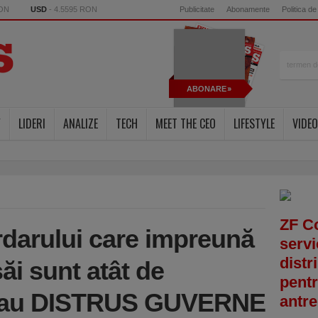
RON
USD
- 4.5595 RON
Publicitate
Abonamente
Politica de
ABONARE
Y
LIDERI
ANALIZE
TECH
MEET THE CEO
LIFESTYLE
VIDEO
ZF C
rdarului care impreună
servi
distr
săi sunt atât de
pentr
ât au DISTRUS GUVERNE
antre