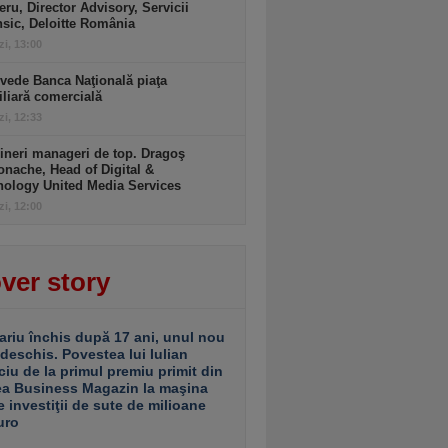
ru, Director Advisory, Servicii
sic, Deloitte România
zi, 13:00
vede Banca Naţională piaţa
liară comercială
zi, 12:33
ineri manageri de top. Dragoş
nache, Head of Digital &
nology United Media Services
zi, 12:00
ver story
ariu închis după 17 ani, unul nou
 deschis. Povestea lui Iulian
ciu de la primul premiu primit din
ea Business Magazin la maşina
e investiţii de sute de milioane
uro