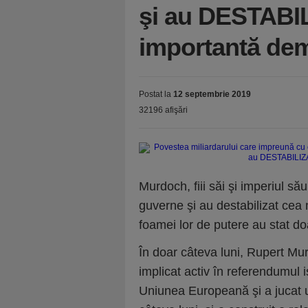
şi au DESTABI
importantă dem
Postat la
12 septembrie 2019
32196 afişări
Murdoch, fiii săi şi imperiul să
guverne şi au destabilizat cea
foamei lor de putere au stat do
În doar câteva luni, Rupert Mur
implicat activ în referendumul is
Uniunea Europeană şi a jucat un