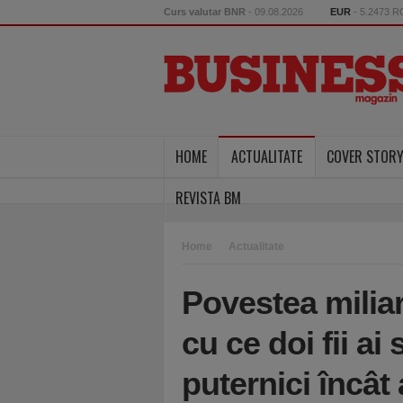
Curs valutar BNR
- 09.08.2026
EUR
- 5.2473 
HOME
ACTUALITATE
COVER STOR
REVISTA BM
Home
Actualitate
Povestea milia
cu ce doi fii ai 
puternici înc