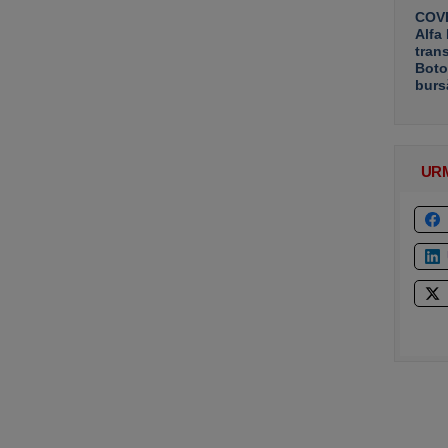
COVE
Alfa
tran
Boto
burs
UR