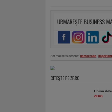
URMĂREȘTE BUSINESS M
Am mai scris despre:
democratie
,
important
CITEŞTE PE ZF.RO
China deva
ZF.RO