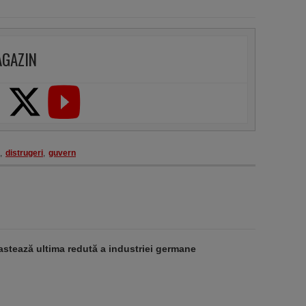
AGAZIN
,
distrugeri
,
guvern
stează ultima redută a industriei germane