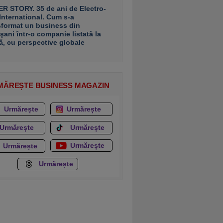
R STORY. 35 de ani de Electro-
 International. Cum s-a
sformat un business din
şani într-o companie listată la
ă, cu perspective globale
MĂREȘTE BUSINESS MAGAZIN
Urmărește
Urmărește
Urmărește
Urmărește
Urmărește
Urmărește
Urmărește