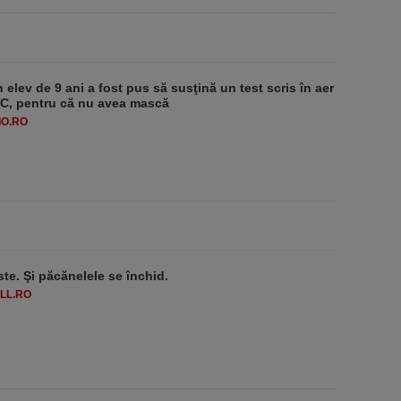
 elev de 9 ani a fost pus să susţină un test scris în aer
-1°C, pentru că nu avea mască
O.RO
ste. Şi păcănelele se închid.
LL.RO