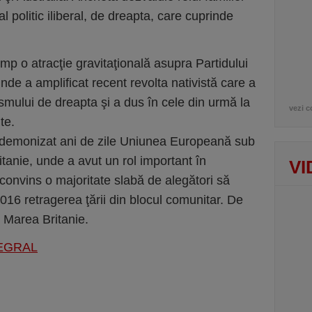
politic iliberal, de dreapta, care cuprinde
mp o atracţie gravitaţională asupra Partidului
nde a amplificat recent revolta nativistă care a
mului de dreapta şi a dus în cele din urmă la
vezi c
te.
a demonizat ani de zile Uniunea Europeană sub
ritanie, unde a avut un rol important în
VI
convins o majoritate slabă de alegători să
016 retragerea ţării din blocul comunitar. De
n Marea Britanie.
TEGRAL