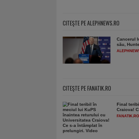
CITEŞTE PE ALEPHNEWS.RO
Cancerul l
său, Hunt
ALEPHNEW
CITEŞTE PE FANATIK.RO
Final terib
Craiova! C
FANATIK.RO