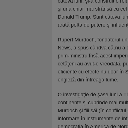
câteva luni, şi-a construit o r
şi una chiar mai strânsă cu cel
Donald Trump. Sunt câteva luni
arată pofta de putere şi influe
Rupert Murdoch, fondatorul un
News, a spus cândva că„nu a c
prim-ministru.Însă acest imperiu
cetăţeni au avut-o vreodată, p
eficiente cu efecte nu doar în St
engleză din întreaga lume.
O investigaţie de şase luni a 
continente şi cuprinde mai mult
Murdoch şi fiii săi (în conflictu
informare în instrumente de inf
democraţia în America de Nord ş