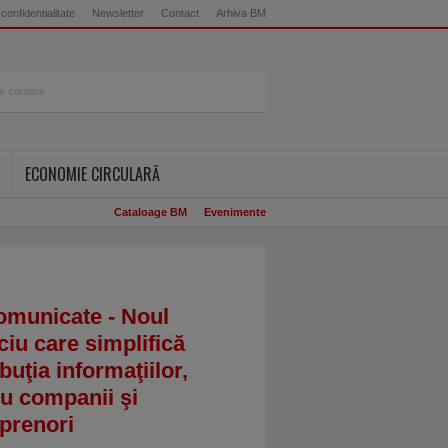
 confidentialitate
Newsletter
Contact
Arhiva BM
ECONOMIE CIRCULARĂ
Cataloage BM
Evenimente
omunicate - Noul
ciu care simplifică
ibuţia informaţiilor,
u companii şi
prenori