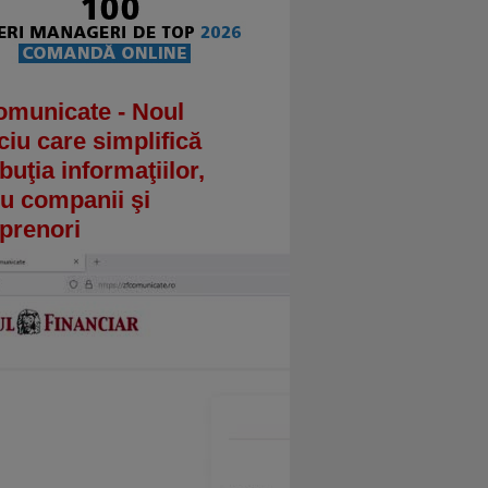
omunicate - Noul
ciu care simplifică
ibuţia informaţiilor,
u companii şi
prenori