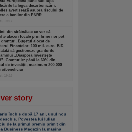
sia Europeană pune sub lupă
icările la legea decarbonizării.
lles avertizează asupra riscului de
ere a banilor din PNRR
zi, 19:17
ii din străinătate ce vor să
lte afaceri locale prin firme noi pot
 granturi. Bugetul alocat de
terul Finanţelor: 100 mil. euro. BID,
tată să gestioneze granturile
amului „Diaspora Investeşte
”. Granturile: până la 60% din
tul de investiţii, maximum 200.000
ro/beneficiar
zi, 19:16
ver story
ariu închis după 17 ani, unul nou
 deschis. Povestea lui Iulian
ciu de la primul premiu primit din
ea Business Magazin la maşina