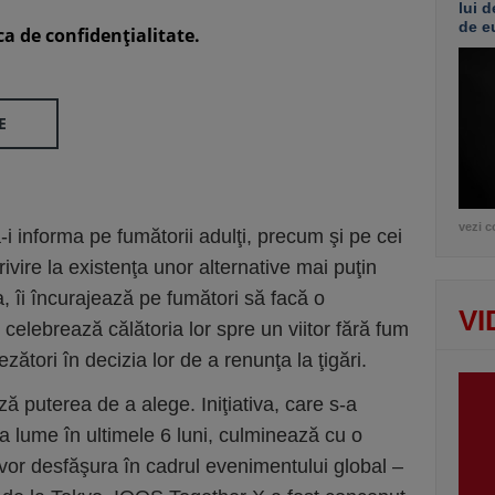
lui d
de e
ca de confidenţialitate.
E
vezi c
 informa pe fumătorii adulţi, precum şi pe cei
ivire la existenţa unor alternative mai puţin
 îi încurajează pe fumători să facă o
VI
celebrează călătoria lor spre un viitor fără fum
zători în decizia lor de a renunţa la ţigări.
uterea de a alege. Iniţiativa, care s-a
ga lume în ultimele 6 luni, culminează cu o
vor desfăşura în cadrul evenimentului global –