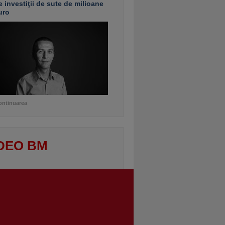
e investiţii de sute de milioane
uro
ontinuarea
DEO BM