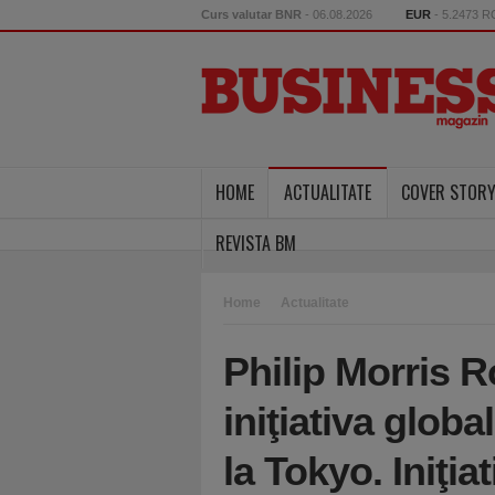
Curs valutar BNR
- 06.08.2026
EUR
- 5.2473 
HOME
ACTUALITATE
COVER STOR
REVISTA BM
Home
Actualitate
Philip Morris R
iniţiativa glob
la Tokyo. Iniţia