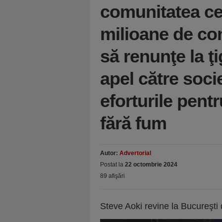
comunitatea ce
milioane de co
să renunţe la ţ
apel către soci
eforturile pentr
fără fum
Autor:
Advertorial
Postat la
22 octombrie 2024
89 afişări
Steve Aoki revine la Bucureşti 