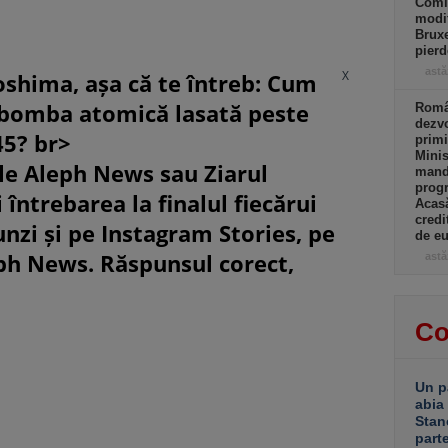
Comi
.
modif
Bruxe
pierd
astă
X
oshima, așa că te întreb: Cum
 bomba atomică lasată peste
Român
dezvo
45? br>
primi
Minis
le Aleph News sau Ziarul
manda
progr
 întrebarea la finalul fiecărui
Acasă
credi
unzi și pe Instagram Stories, pe
de eu
eph News. Răspunsul corect,
astă
Co
Un p
abia
Stan
part