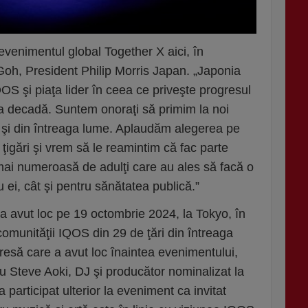
venimentul global Together X aici, în
Goh, President Philip Morris Japan
. „Japonia
QOS şi piaţa lider în ceea ce priveşte progresul
ima decadă. Suntem onoraţi să primim la noi
 şi din întreaga lume. Aplaudăm alegerea pe
 ţigări şi vrem să le reamintim că fac parte
 mai numeroasă de adulţi care au ales să facă o
 ei, cât şi pentru sănătatea publică
.”
 avut loc pe 19 octombrie 2024, la Tokyo, în
comunităţii IQOS din 29 de ţări din întreaga
presă care a avut loc înaintea evenimentului,
u Steve Aoki, DJ şi producător nominalizat la
 participat ulterior la eveniment ca invitat