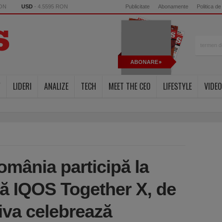
RON
USD
- 4.5595 RON
Publicitate
Abonamente
Politica de
ABONARE
Y
LIDERI
ANALIZE
TECH
MEET THE CEO
LIFESTYLE
VIDEO
omânia participă la
ală IQOS Together X, de
tiva celebrează