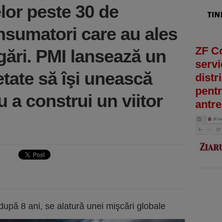
lor peste 30 de
nsumatori care au ales
ZF C
igări. PMI lansează un
servi
etate să îşi unească
distr
pentr
u a construi un viitor
antre
după 8 ani, se alatură unei mişcări globale