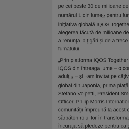
pe cei peste 30 de milioane de u
numărul 1 din lume
pentru fum
2
iniţiativa globală IQOS Together
alegerea făcută de milioane de
a renunţa la ţigări şi de a trec
fumatului.
„
Prin platforma IQOS Together 
IQOS din întreaga lume – o co
adulţi
– şi i-am invitat pe câţi
3
global din Japonia, prima piaţ
Stefano Volpetti, President S
Officer, Philip Morris Internatio
comunităţii împreună la acest 
sărbători rolul lor în transform
încuraja să pledeze pentru ca şi