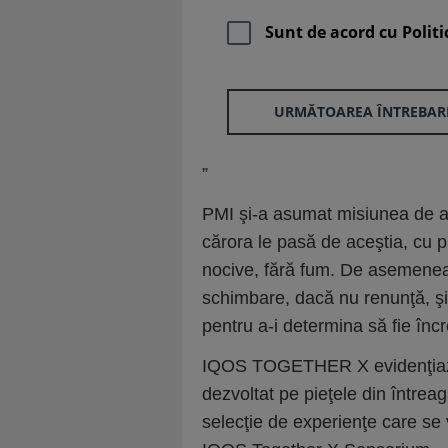
Sunt de acord cu
Politi
URMĂTOAREA ÎNTREBAR
”
PMI şi-a asumat misiunea de a-i
cărora le pasă de aceştia, cu pr
nocive, fără fum. De asemenea,
schimbare, dacă nu renunţă, şi 
pentru a-i determina să fie încre
IQOS TOGETHER X evidenţiază p
dezvoltat pe pieţele din întrea
selecţie de experienţe care se 