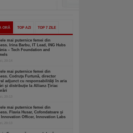
A ORĂ
TOP AZI
TOP 7 ZILE
ele mai puternice femei din
ess. Irina Barbu, IT Lead, ING Hubs
nia – Tech Foundation and
nels
zi, 20:14
ele mai puternice femei din
ess. Codruţa Furtună, director
al adjunct cu responsabilităţi în aria
ri şi distribuţie la Allianz-Ţiriac
rări
zi, 20:13
ele mai puternice femei din
ess. Flavia Husar, Cofondatoare şi
 Innovation Officer, Innovation Labs
zi, 20:13