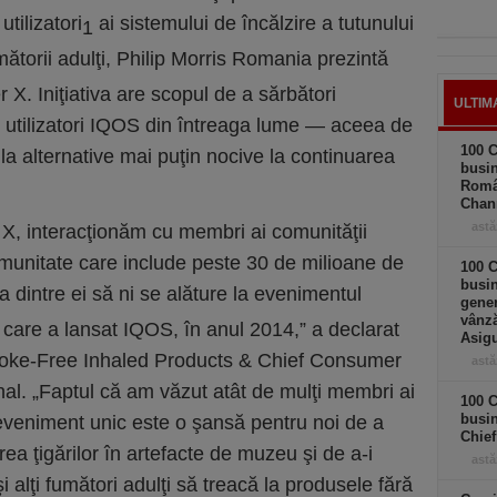
tilizatori
ai sistemului de încălzire a tutunului
1
ătorii adulţi, Philip Morris Romania prezintă
 X. Iniţiativa are scopul de a sărbători
ULTIM
 utilizatori IQOS din întreaga lume — aceea de
100 C
e la alternative mai puţin nocive la continuarea
busin
Româ
Chan
astă
X, interacţionăm cu membri ai comunităţii
munitate care include peste 30 de milioane de
100 C
busin
va dintre ei să ni se alăture la evenimentul
gener
vânză
ă care a lansat IQOS, în anul 2014,”
a declarat
Asigu
moke-Free Inhaled Products & Chief Consumer
astă
nal.
„Faptul că am văzut atât de mulţi membri ai
100 C
busin
eveniment unic este o şansă pentru noi de a
Chief
area ţigărilor în artefacte de muzeu şi de a-i
astă
 alţi fumători adulţi să treacă la produsele fără