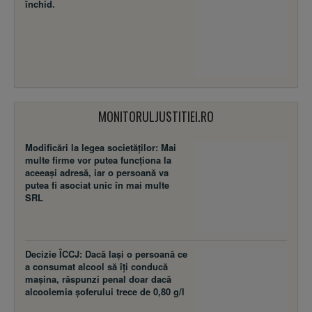
închid.
MONITORULJUSTITIEI.RO
Modificări la legea societăţilor: Mai
multe firme vor putea funcţiona la
aceeaşi adresă, iar o persoană va
putea fi asociat unic în mai multe
SRL
Decizie ÎCCJ: Dacă laşi o persoană ce
a consumat alcool să îţi conducă
maşina, răspunzi penal doar dacă
alcoolemia şoferului trece de 0,80 g/l