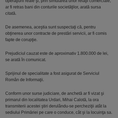
operaţiuni reale şi, prin simularea unor relaţii comerciale,
ar fi retras bani din conturile societăţilor, arată sursa
citată.
De asemenea, aceştia sunt suspectaţi că, pentru
obţinerea unor contracte de prestări servicii, ar fi comis
fapte de corupţie.
Prejudiciul cauzat este de aproximativ 1.800.000 de lei,
se arată în comunicat.
Sprijinul de specialitate a fost asigurat de Serviciul
Român de Informaţii.
Conform unor surse judiciare, de anchetă ar fi vizat şi
primarul din localitatea Urdari, Mihai Calotă, la ora
transmiterii acestei ştiri derulându-se percheziţii atât la
sediului Primăriei pe care o conduce, cât şi la locuinţa sa.