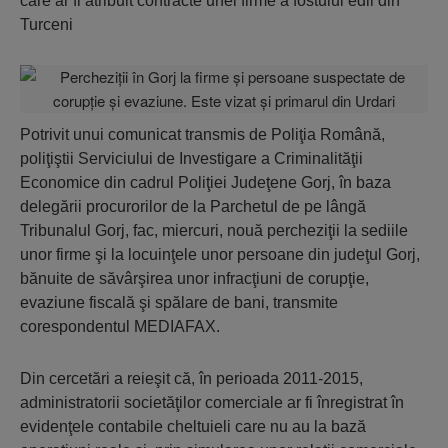
care ar fi atribuit contracte unei firme a fostului edil din
Turceni
Potrivit unui comunicat transmis de Poliţia Română,
poliţiştii Serviciului de Investigare a Criminalităţii
Economice din cadrul Poliţiei Judeţene Gorj, în baza
delegării procurorilor de la Parchetul de pe lângă
Tribunalul Gorj, fac, miercuri, nouă percheziţii la sediile
unor firme şi la locuinţele unor persoane din judeţul Gorj,
bănuite de săvârşirea unor infracţiuni de corupţie,
evaziune fiscală şi spălare de bani, transmite
corespondentul MEDIAFAX.
Din cercetări a reieşit că, în perioada 2011-2015,
administratorii societăţilor comerciale ar fi înregistrat în
evidenţele contabile cheltuieli care nu au la bază