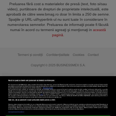
Preluarea fără cost a materialelor de presă (text, foto si/sau
video), purtătoare de drepturi de proprietate intelectuală, este
aprobată de către www.bmag.ro doar în limita a 250 de semne.
Spaţiile şi URL-ul/hyperlink-ul nu sunt luate în considerare în
numerotarea semnelor. Preluarea de informaţii poate fi făcută
numai în acord cu termenii agreaţi şi menţionaţi in
această
pagină
.
Termeni și condiții
Confidențialitate
Cookies
Contact
Copyright © 2025 BUSINESSMEX S.A.
Nouă ne pasă ca datele tale personale să rămână confidențiale
Noi și partenerii noștri
589
stocăm și/sau accesăm informații pe dispozitivul dvs., precum identificatorii cookie unici pentru prelucrarea datelor cu caracter personal. Puteți accepta
sau gestiona preferințele dvs. făcând clic mai jos, respectiv vă puteți opune utilizării unui interes legitim în orice moment pe pagina cu politica de confidențialitate. Aceste alegeri vor
fi raportate partenerilor noștri și nu vă vor afecta navigarea.
Mai multe detalii
Noi si partenerii nostri (retelele de socializare si agentiile de publicitate partenere, precum si furnizorii nostri de servicii de date analitice) prelucram date pentru a permite
website-ului sa functioneze, pentru a personaliza continutul si anunturile publicitare afisate in functie de interesele si/sau profilul dvs., pentru a va oferi functionalitati aferente
retelelor de socializare si pentru a analiza traficul pe website. Beneficiati de drepturile prevazute de art. 15-22 din GDPR in legatura cu prelucrarea datelor cu caracter personal.
Aceste drepturi pot fi exercitate prin modalitatea indicata
aici
. Prin click pe “ACCEPT TOATE”, acceptati folosirea tuturor Tehnologiilor de tip Cookie, care implica inclusiv acceptul
dvs. cu privire la stocarea/accesarea informatiilor de catre Vendor-ii cu care colaboram. Prin click pe “VREAU SA MODIFIC SETARILE INDIVIDUAL” puteti schimba preferintele in
mod individual, mai putin cele legate de cookie strict necesare pentru functionarea website-ului.
Atât noi, cât și partenerii noștri prelucrăm datele pentru a oferi:
Stocarea și/sau accesarea informațiilor de pe un dispozitiv. Măsurarea performanței reclamelor. Utilizarea profilurilor pentru selectarea conținutului personalizat. Dezvoltarea și
îmbunătățirea serviciilor. Crearea profilurilor de conținut personalizat. Utilizarea profilurilor pentru selectarea publicității personalizate. Crearea profilurilor pentru publicitate
personalizată. Măsurarea performanței conținutului. Înțelegerea publicului prin statistici sau combinații de date din surse diferite. Utilizarea datelor limitate pentru a selecta
Setări cookies
conținutul. Utilizarea de date limitate pentru a selecta publicitatea. Date precise de geolocație și identificarea prin scanarea dispozitivului.
Listă parteneri (furnizori)