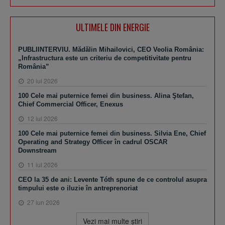
ULTIMELE DIN ENERGIE
PUBLIINTERVIU. Mădălin Mihailovici, CEO Veolia România:
„Infrastructura este un criteriu de competitivitate pentru
România”
20 iul 2026
100 Cele mai puternice femei din business. Alina Ştefan,
Chief Commercial Officer, Enexus
12 iul 2026
100 Cele mai puternice femei din business. Silvia Ene, Chief
Operating and Strategy Officer în cadrul OSCAR
Downstream
11 iul 2026
CEO la 35 de ani: Levente Tóth spune de ce controlul asupra
timpului este o iluzie în antreprenoriat
27 iun 2026
Vezi mai multe ştiri