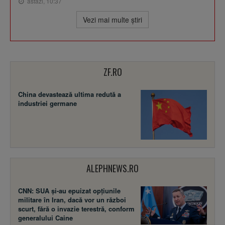
astăzi, 10:37
Vezi mai multe ştiri
ZF.RO
China devastează ultima redută a
industriei germane
ALEPHNEWS.RO
CNN: SUA şi-au epuizat opțiunile
militare în Iran, dacă vor un război
scurt, fără o invazie terestră, conform
generalului Caine