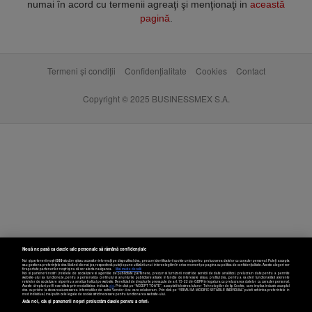
numai în acord cu termenii agreaţi şi menţionaţi in
această
pagină
.
Termeni și condiții
Confidențialitate
Cookies
Contact
Copyright © 2025 BUSINESSMEX S.A.
Nouă ne pasă ca datele tale personale să rămână confidențiale
Noi și partenerii noștri
589
stocăm și/sau accesăm informații pe dispozitivul dvs., precum identificatorii cookie unici pentru prelucrarea datelor cu caracter personal. Puteți accepta
sau gestiona preferințele dvs. făcând clic mai jos, respectiv vă puteți opune utilizării unui interes legitim în orice moment pe pagina cu politica de confidențialitate. Aceste alegeri vor
fi raportate partenerilor noștri și nu vă vor afecta navigarea.
Mai multe detalii
Noi si partenerii nostri (retelele de socializare si agentiile de publicitate partenere, precum si furnizorii nostri de servicii de date analitice) prelucram date pentru a permite
website-ului sa functioneze, pentru a personaliza continutul si anunturile publicitare afisate in functie de interesele si/sau profilul dvs., pentru a va oferi functionalitati aferente
retelelor de socializare si pentru a analiza traficul pe website. Beneficiati de drepturile prevazute de art. 15-22 din GDPR in legatura cu prelucrarea datelor cu caracter personal.
Aceste drepturi pot fi exercitate prin modalitatea indicata
aici
. Prin click pe “ACCEPT TOATE”, acceptati folosirea tuturor Tehnologiilor de tip Cookie, care implica inclusiv acceptul
dvs. cu privire la stocarea/accesarea informatiilor de catre Vendor-ii cu care colaboram. Prin click pe “VREAU SA MODIFIC SETARILE INDIVIDUAL” puteti schimba preferintele in
mod individual, mai putin cele legate de cookie strict necesare pentru functionarea website-ului.
Atât noi, cât și partenerii noștri prelucrăm datele pentru a oferi: