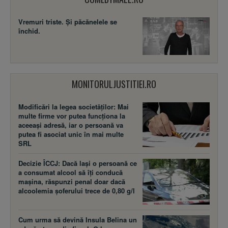
Vremuri triste. Şi păcănelele se
închid.
MONITORULJUSTITIEI.RO
Modificări la legea societăţilor: Mai
multe firme vor putea funcţiona la
aceeaşi adresă, iar o persoană va
putea fi asociat unic în mai multe
SRL
Decizie ÎCCJ: Dacă laşi o persoană ce
a consumat alcool să îţi conducă
maşina, răspunzi penal doar dacă
alcoolemia şoferului trece de 0,80 g/l
Cum urma să devină Insula Belina un