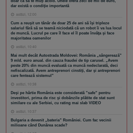
doar ca să te muţi acolo. Unele oferă zeci de mii de euro,
dar există o condiţie importantă
astăzi, 12:00
Cum a reuşit un tânăr de doar 25 de ani să îşi tripleze
salariul fără să se teamă niciodată că un robot îi va lua locul
de muncă. Lucrul pe care îl face el îl poate învăţa şi face
majoritatea oamenilor
astăzi, 10:40
Mai mult decât Autostrada Moldovei: România „sângerează”
9 mld. euro anual. din cauza fraudei de tip carusel. „Avem
peste 20% din muncă evaluată ca muncă nedeclarată, deci
nefiscalizată. Avem antreprenori cinstiţi, dar şi antreprenori
care fentează sistemul”
astăzi, 10:38
Deşi pe hârtie România este considerată ”safe” pentru
investitori, prima de risc şi dobânzile plătite de stat sunt
similare cu ale Serbiei, cu rating mai slab VIDEO
astăzi, 10:37
Bulgaria a devenit „bateria” României. Cum fac vecinii
milioane când Dunărea scade?