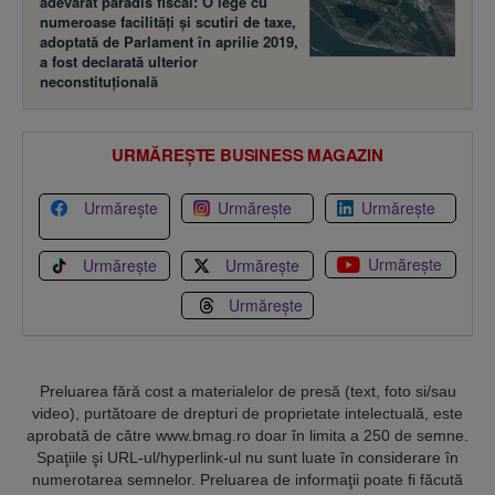
adevărat paradis fiscal: O lege cu
numeroase facilităţi şi scutiri de taxe,
adoptată de Parlament în aprilie 2019,
a fost declarată ulterior
neconstituţională
URMĂREȘTE BUSINESS MAGAZIN
Urmărește
Urmărește
Urmărește
Urmărește
Urmărește
Urmărește
Urmărește
Preluarea fără cost a materialelor de presă (text, foto si/sau
video), purtătoare de drepturi de proprietate intelectuală, este
aprobată de către www.bmag.ro doar în limita a 250 de semne.
Spaţiile şi URL-ul/hyperlink-ul nu sunt luate în considerare în
numerotarea semnelor. Preluarea de informaţii poate fi făcută