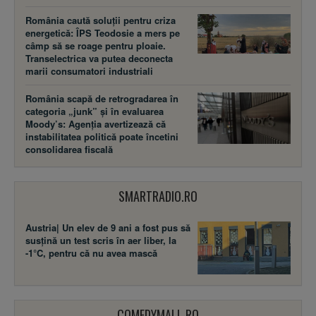
România caută soluții pentru criza
energetică: ÎPS Teodosie a mers pe
câmp să se roage pentru ploaie.
Transelectrica va putea deconecta
marii consumatori industriali
România scapă de retrogradarea în
categoria „junk” și în evaluarea
Moody’s: Agenția avertizează că
instabilitatea politică poate încetini
consolidarea fiscală
SMARTRADIO.RO
Austria| Un elev de 9 ani a fost pus să
susţină un test scris în aer liber, la
-1°C, pentru că nu avea mască
COMEDYMALL.RO