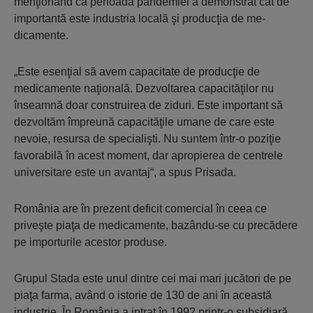
menţionând că perioada pandemiei a demonstrat cât de
im­portantă este industria locală şi producţia de me­
dicamente.
„Este esenţial să avem ca­pa­citate de producţie de
medicamente na­ţio­nală. Dezvoltarea capacităţilor nu
înseamnă doar construirea de ziduri. Este important să
dezvoltăm împreună capacităţile umane de care este
nevoie, resursa de specialişti. Nu suntem într-o poziţie
favorabilă în acest moment, dar apropierea de centrele
universitare este un avantaj“, a spus Prisada.
România are în prezent deficit comercial în ceea ce
priveşte piaţa de medicamente, bazându-se cu precădere
pe importurile acestor produse.
Grupul Stada este unul dintre cei mai mari jucători de pe
piaţa farma, având o istorie de 130 de ani în această
industrie. În România a intrat în 1992 printr-o subsidiară.