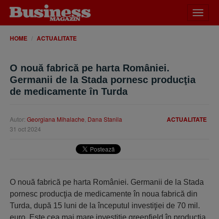
Desch
meniu
HOME
ACTUALITATE
O nouă fabrică pe harta României.
Germanii de la Stada pornesc producţia
de medicamente în Turda
Autor:
Georgiana Mihalache
,
Dana Stanila
ACTUALITATE
31 oct 2024
O nouă fabrică pe harta României. Germanii de la Stada
pornesc producţia de medicamente în noua fabrică din
Turda, după 15 luni de la începutul investiţiei de 70 mil.
euro. Este cea mai mare investiţie greenfield în producţia