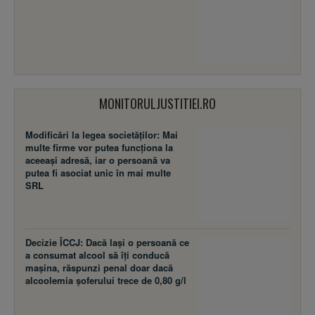
MONITORULJUSTITIEI.RO
Modificări la legea societăţilor: Mai
multe firme vor putea funcţiona la
aceeaşi adresă, iar o persoană va
putea fi asociat unic în mai multe
SRL
Decizie ÎCCJ: Dacă laşi o persoană ce
a consumat alcool să îţi conducă
maşina, răspunzi penal doar dacă
alcoolemia şoferului trece de 0,80 g/l