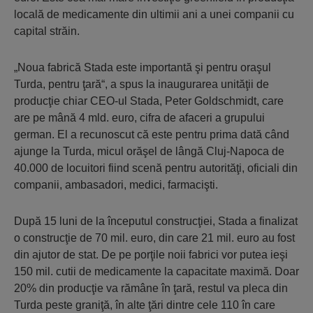
locală de medicamente din ultimii ani a unei companii cu
capital străin.
„Noua fabrică Stada este importantă şi pentru oraşul
Turda, pentru ţară“, a spus la inaugurarea unităţii de
producţie chiar CEO-ul Stada, Peter Goldschmidt, care
are pe mână 4 mld. euro, cifra de afaceri a grupului
german. El a recunoscut că este pentru prima dată când
ajunge la Turda, micul orăşel de lângă Cluj-Napoca de
40.000 de locuitori fiind scenă pentru autorităţi, oficiali din
companii, ambasadori, medici, farmacişti.
După 15 luni de la începutul construcţiei, Stada a finalizat
o construcţie de 70 mil. euro, din care 21 mil. euro au fost
din ajutor de stat. De pe porţile noii fabrici vor putea ieşi
150 mil. cutii de medicamente la capacitate maximă. Doar
20% din producţie va rămâne în ţară, restul va pleca din
Turda peste graniţă, în alte ţări dintre cele 110 în care