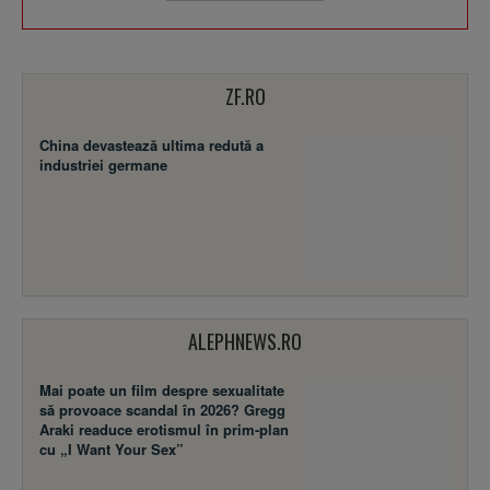
ZF.RO
China devastează ultima redută a
industriei germane
ALEPHNEWS.RO
Mai poate un film despre sexualitate
să provoace scandal în 2026? Gregg
Araki readuce erotismul în prim-plan
cu „I Want Your Sex”