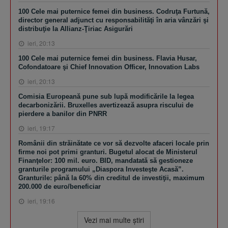
100 Cele mai puternice femei din business. Codruţa Furtună,
director general adjunct cu responsabilităţi în aria vânzări şi
distribuţie la Allianz-Ţiriac Asigurări
ieri, 20:13
100 Cele mai puternice femei din business. Flavia Husar,
Cofondatoare şi Chief Innovation Officer, Innovation Labs
ieri, 20:13
Comisia Europeană pune sub lupă modificările la legea
decarbonizării. Bruxelles avertizează asupra riscului de
pierdere a banilor din PNRR
ieri, 19:17
Românii din străinătate ce vor să dezvolte afaceri locale prin
firme noi pot primi granturi. Bugetul alocat de Ministerul
Finanţelor: 100 mil. euro. BID, mandatată să gestioneze
granturile programului „Diaspora Investeşte Acasă”.
Granturile: până la 60% din creditul de investiţii, maximum
200.000 de euro/beneficiar
ieri, 19:16
Vezi mai multe ştiri