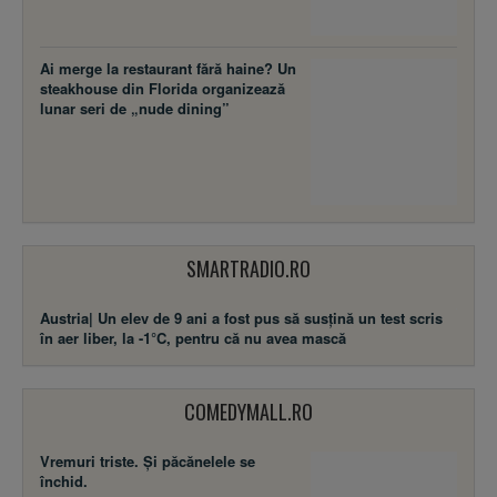
Ai merge la restaurant fără haine? Un
steakhouse din Florida organizează
lunar seri de „nude dining”
SMARTRADIO.RO
Austria| Un elev de 9 ani a fost pus să susţină un test scris
în aer liber, la -1°C, pentru că nu avea mască
COMEDYMALL.RO
Vremuri triste. Şi păcănelele se
închid.