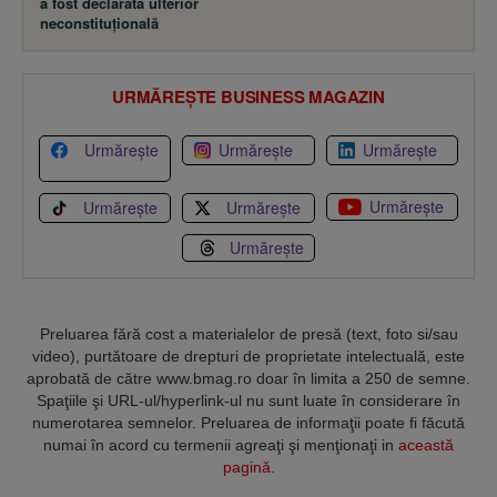
a fost declarată ulterior
neconstituţională
URMĂREȘTE BUSINESS MAGAZIN
Urmărește
Urmărește
Urmărește
Urmărește
Urmărește
Urmărește
Urmărește
Preluarea fără cost a materialelor de presă (text, foto si/sau
video), purtătoare de drepturi de proprietate intelectuală, este
aprobată de către www.bmag.ro doar în limita a 250 de semne.
Spaţiile şi URL-ul/hyperlink-ul nu sunt luate în considerare în
numerotarea semnelor. Preluarea de informaţii poate fi făcută
numai în acord cu termenii agreaţi şi menţionaţi in
această
pagină
.