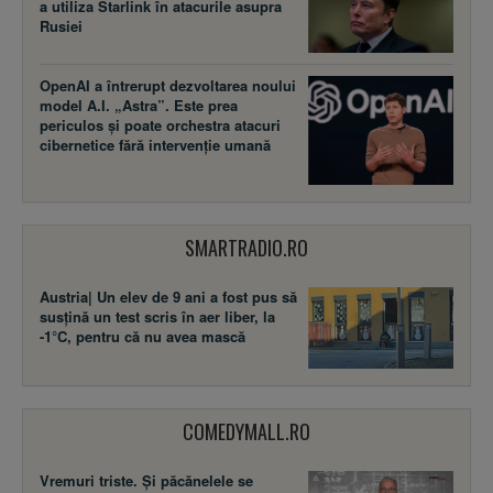
a utiliza Starlink în atacurile asupra
Rusiei
OpenAI a întrerupt dezvoltarea noului
model A.I. „Astra”. Este prea
periculos și poate orchestra atacuri
cibernetice fără intervenție umană
SMARTRADIO.RO
Austria| Un elev de 9 ani a fost pus să
susţină un test scris în aer liber, la
-1°C, pentru că nu avea mască
COMEDYMALL.RO
Vremuri triste. Şi păcănelele se