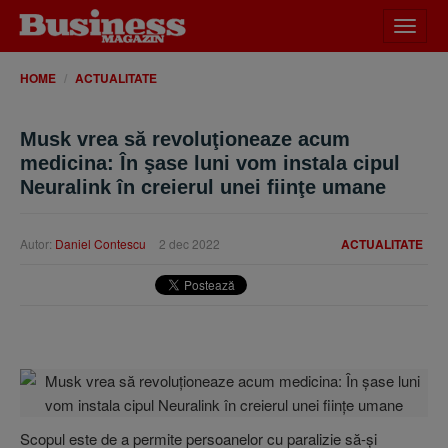
Desch
meniu
HOME
ACTUALITATE
Musk vrea să revoluţioneaze acum
medicina: În şase luni vom instala cipul
Neuralink în creierul unei fiinţe umane
Autor:
Daniel Contescu
2 dec 2022
ACTUALITATE
Scopul este de a permite persoanelor cu paralizie să-şi