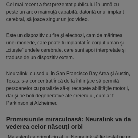
Cel mai recent a fost prezentat publicului în urmă cu
peste un an: o maimuţă capabilă, datorită unui implant
cerebral, să joace singur un joc video.
Este un dispozitiv cu fire şi electrozi, cam de mărimea
unei monede, care poate fi implantat în corpul uman şi
„citeşte” undele cerebrale, care sunt apoi interpretate şi
traduse de un dispozitiv extern.
Neuralink, cu sediul în San Francisco Bay Area şi Austin,
Texas, s-a concentrat încă de la înfiinţare să permită
persoanelor cu paralizie să-şi recapete abilităţile motorii,
dar şi pe boli degenerative ale creierului, cum ar fi
Parkinson şi Alzheimer.
Promisiunile miraculoasă: Neuralink va da
vederea celor născuţi orbi
„Ma aştept ca primul cip al lui Neuralink să fie testat pe un