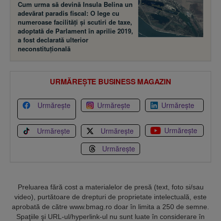
Cum urma să devină Insula Belina un
adevărat paradis fiscal: O lege cu
numeroase facilităţi şi scutiri de taxe,
adoptată de Parlament în aprilie 2019,
a fost declarată ulterior
neconstituţională
URMĂREȘTE BUSINESS MAGAZIN
Urmărește
Urmărește
Urmărește
Urmărește
Urmărește
Urmărește
Urmărește
Preluarea fără cost a materialelor de presă (text, foto si/sau
video), purtătoare de drepturi de proprietate intelectuală, este
aprobată de către www.bmag.ro doar în limita a 250 de semne.
Spaţiile şi URL-ul/hyperlink-ul nu sunt luate în considerare în