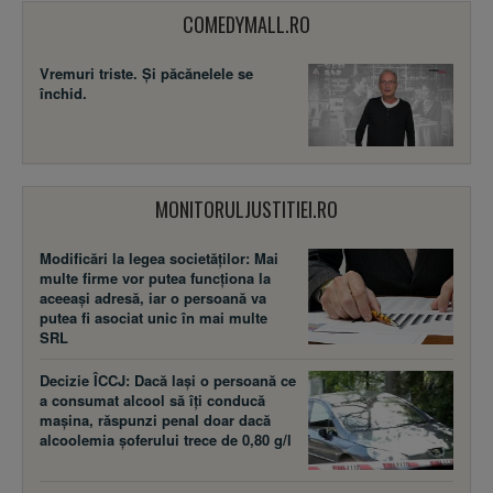
COMEDYMALL.RO
Vremuri triste. Şi păcănelele se
închid.
MONITORULJUSTITIEI.RO
Modificări la legea societăţilor: Mai
multe firme vor putea funcţiona la
aceeaşi adresă, iar o persoană va
putea fi asociat unic în mai multe
SRL
Decizie ÎCCJ: Dacă laşi o persoană ce
a consumat alcool să îţi conducă
maşina, răspunzi penal doar dacă
alcoolemia şoferului trece de 0,80 g/l