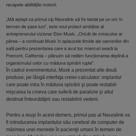
recapete abilităţile motorii.
„Mă aştept ca primul cip Neuralink să fie testat pe un om în
termen de şase luni”, este noul proiect ambiţios al
antreprenorului vizionar Elon Musk. „Oricât de miraculos ar
părea – a continuat Musk în aplauzele timide ale oamenilor din
sală pentru prezentarea care a avut loc miercuri seară la
Fremont, California – plănuim să redăm funcţionarea deplină a
organismului celor cu măduva spinării rupte”.
În cadrul evenimentului, Musk a prezentat alte două
produse, pe lângă interfaţa creier-calculator: implantul
care poate intra în măduva spinării şi poate restabili
mişcarea la cineva care suferă de paralizie şi altul
destinat îmbunătăţirii sau restabilirii vederii.
Pentru a reuşi în acest demers, primul pas al Neuralink va
fi introducerea implantului său cerebral de computer de
mărimea unei monede în pacienţii umani în termen de