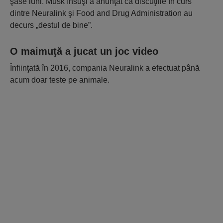
şase luni. Musk însuşi a anunţat că discuţiile în curs
dintre Neuralink şi Food and Drug Administration au
decurs „destul de bine”.
O maimuţă a jucat un joc video
Înfiinţată în 2016, compania Neuralink a efectuat până
acum doar teste pe animale.