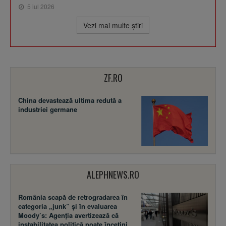
5 iul 2026
Vezi mai multe ştiri
ZF.RO
China devastează ultima redută a
industriei germane
ALEPHNEWS.RO
România scapă de retrogradarea în
categoria „junk” și în evaluarea
Moody’s: Agenția avertizează că
instabilitatea politică poate încetini