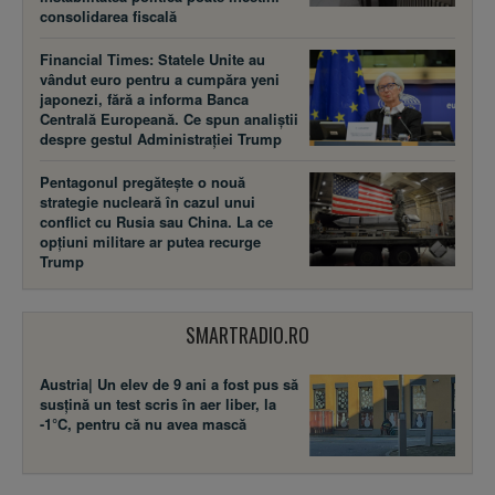
consolidarea fiscală
Financial Times: Statele Unite au
vândut euro pentru a cumpăra yeni
japonezi, fără a informa Banca
Centrală Europeană. Ce spun analiștii
despre gestul Administrației Trump
Pentagonul pregătește o nouă
strategie nucleară în cazul unui
conflict cu Rusia sau China. La ce
opțiuni militare ar putea recurge
Trump
SMARTRADIO.RO
Austria| Un elev de 9 ani a fost pus să
susţină un test scris în aer liber, la
-1°C, pentru că nu avea mască