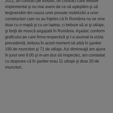
2011, un contract pe fonduri, un contract care trebuie
implementat şi nu mai avem de ce să aşteptăm şi să
tergiversăm din cauza unei proaste mobilizări a unor
constructori care nu au înţeles că în România nu se vine
doar cu o mapă şi cu un laptop, ci trebuie să ai şi utilaje,
şi forţă de muncă angajată în România. Aşadar, conform
graficului pe care firma respectivă şi l-a asumat la vizita
precedentă, trebuia în acest moment să aibă în şantier
190 de muncitori şi 71 de utilaje. Azi dimineaţă am ajuns
în jurul orei 8.00 şi m-am dus să inspectez, am constatat
cu stupoare că în şantier erau 11 utilaje şi doar 20 de
muncitori.