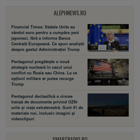
ALEPHNEWS.RO
Financial Times: Statele Unite au
vândut euro pentru a cumpăra yeni
japonezi, fără a informa Banca
Centrală Europeană. Ce spun analiștii
despre gestul Administrației Trump
Pentagonul pregătește o nouă
strategie nucleară în cazul unui
conflict cu Rusia sau China. La ce
opțiuni militare ar putea recurge
Trump
Pentagonul declasifică a cincea
tranșă de documente privind OZN-
urile și viața extraterestră. Sunt 41 de
materiale noi, inclusiv imagini și
videoclipuri
SMARTRADIO.RO