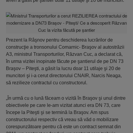
teren a găsit pe şantier doar 11 utilaje şi 20 de muncitori.
Prezent la Râşnov pentru deschiderea lucrărilor de
construcţie a tronsonului Comarnic- Braşov al autostrăzii
A3, ministrul Transporturilor, Răzvan Cuc, a declarat că,
în urma vizitei inopinate făcute pe şantierul de pe DN 73
Braşov – Piteşti, a găsit la lucru doar 11 utilaje şi 20 de
muncitori şi i-a cerut directorului CNAIR, Narcis Neaga,
să rezilieze contractul cu constructorul.
„În urmă cu o lună făceam o vizită în Braşov şi unul dintre
obiectivele pe care le-am vizitat atunci era DN 73, care
începe la Piteşti şi se termină la Braşov. Am spus
constructorului respectiv că vreau să văd o mobilizare
corespunzătoare pentru că este un contract semnat din