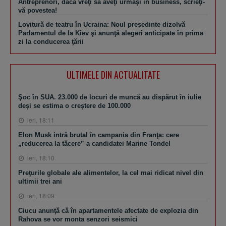
Antreprenori, dacă vreţi să aveţi urmaşi în business, scrieţi-
vă povestea!
Lovitură de teatru în Ucraina: Noul preşedinte dizolvă
Parlamentul de la Kiev şi anunţă alegeri anticipate în prima
zi la conducerea ţării
ULTIMELE DIN ACTUALITATE
Şoc în SUA. 23.000 de locuri de muncă au dispărut în iulie
deşi se estima o creştere de 100.000
ieri, 18:11
Elon Musk intră brutal în campania din Franţa: cere
„reducerea la tăcere” a candidatei Marine Tondel
ieri, 18:10
Preţurile globale ale alimentelor, la cel mai ridicat nivel din
ultimii trei ani
ieri, 18:09
Ciucu anunţă că în apartamentele afectate de explozia din
Rahova se vor monta senzori seismici