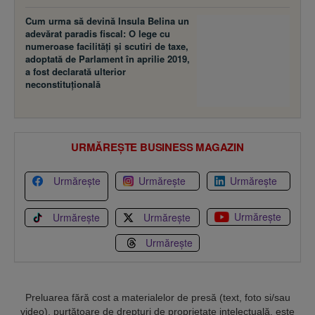
Cum urma să devină Insula Belina un
adevărat paradis fiscal: O lege cu
numeroase facilităţi şi scutiri de taxe,
adoptată de Parlament în aprilie 2019,
a fost declarată ulterior
neconstituţională
URMĂREȘTE BUSINESS MAGAZIN
Urmărește
Urmărește
Urmărește
Urmărește
Urmărește
Urmărește
Urmărește
Preluarea fără cost a materialelor de presă (text, foto si/sau
video), purtătoare de drepturi de proprietate intelectuală, este