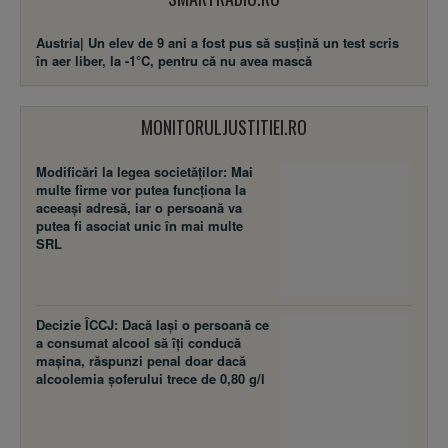
Austria| Un elev de 9 ani a fost pus să susţină un test scris
în aer liber, la -1°C, pentru că nu avea mască
MONITORULJUSTITIEI.RO
Modificări la legea societăţilor: Mai
multe firme vor putea funcţiona la
aceeaşi adresă, iar o persoană va
putea fi asociat unic în mai multe
SRL
Decizie ÎCCJ: Dacă laşi o persoană ce
a consumat alcool să îţi conducă
maşina, răspunzi penal doar dacă
alcoolemia şoferului trece de 0,80 g/l