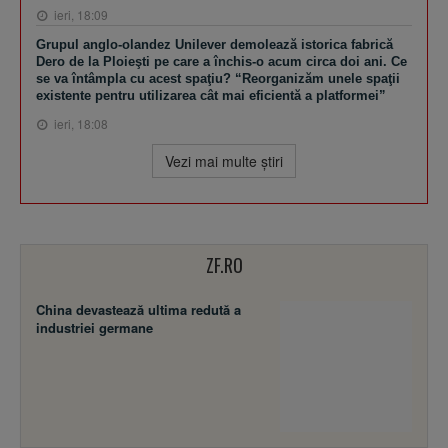
ieri, 18:09
Grupul anglo-olandez Unilever demolează istorica fabrică
Dero de la Ploieşti pe care a închis-o acum circa doi ani. Ce
se va întâmpla cu acest spaţiu? “Reorganizăm unele spaţii
existente pentru utilizarea cât mai eficientă a platformei”
ieri, 18:08
Vezi mai multe ştiri
ZF.RO
China devastează ultima redută a
industriei germane