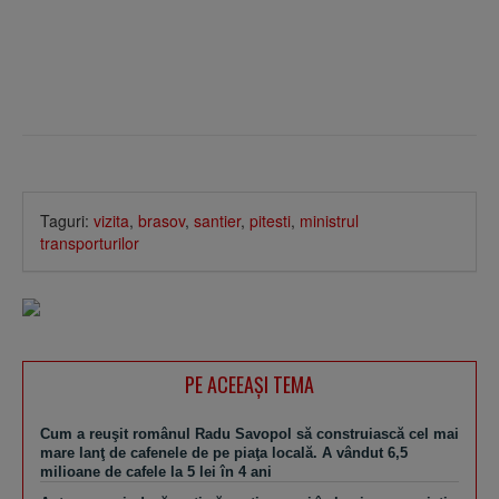
Taguri:
vizita
,
brasov
,
santier
,
pitesti
,
ministrul
transporturilor
PE ACEEAŞI TEMA
Cum a reuşit românul Radu Savopol să construiască cel mai
mare lanţ de cafenele de pe piaţa locală. A vândut 6,5
milioane de cafele la 5 lei în 4 ani