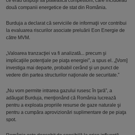
ce erau dispuşi să plătească competitorii, care includeau
două companii energetice de stat din România.
Burduja a declarat că serviciile de informaţii vor contribui
la evaluarea riscurilor asociate preluării Eon Energie de
către MVM.
„Valoarea tranzacţiei va fi analizată... precum şi
implicaţiile potenţiale pe piaţa energiei”, a spus el. „[Vom]
investiga mai departe, probabil cerând şi un punct de
vedere din partea structurilor naţionale de securitate.”
„Nu vom permite intrarea gazului rusesc în ţară”, a
adăugat Burduja, menţionând că România lucrează
pentru a exploata propriile resurse de gaze naturale şi
pentru a cumpăra aprovizionări suplimentare de pe piaţa
spot.