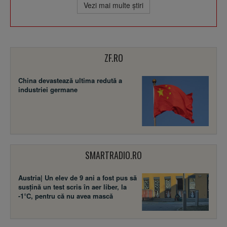
Vezi mai multe ştiri
ZF.RO
China devastează ultima redută a
industriei germane
SMARTRADIO.RO
Austria| Un elev de 9 ani a fost pus să
susţină un test scris în aer liber, la
-1°C, pentru că nu avea mască