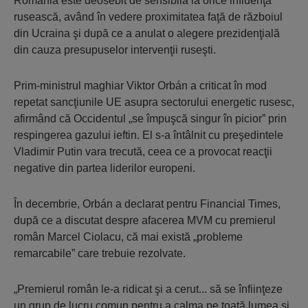
România este deosebit de sensibilă la orice influenţă
rusească, având în vedere proximitatea faţă de războiul
din Ucraina şi după ce a anulat o alegere prezidenţială
din cauza presupuselor intervenţii ruseşti.
Prim-ministrul maghiar Viktor Orbán a criticat în mod
repetat sancţiunile UE asupra sectorului energetic rusesc,
afirmând că Occidentul „se împuşcă singur în picior” prin
respingerea gazului ieftin. El s-a întâlnit cu preşedintele
Vladimir Putin vara trecută, ceea ce a provocat reacţii
negative din partea liderilor europeni.
În decembrie, Orbán a declarat pentru Financial Times,
după ce a discutat despre afacerea MVM cu premierul
român Marcel Ciolacu, că mai există „probleme
remarcabile” care trebuie rezolvate.
„Premierul român le-a ridicat şi a cerut... să se înfiinţeze
un grup de lucru comun pentru a calma pe toată lumea şi