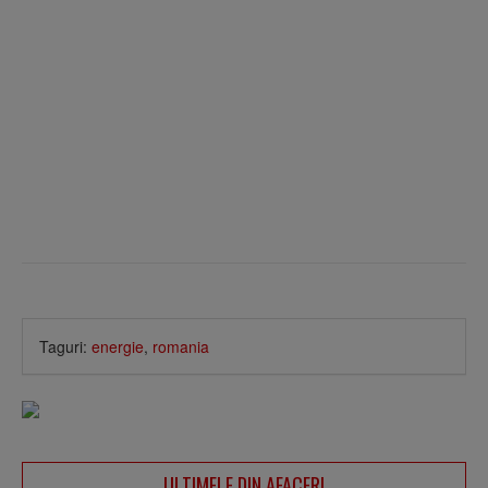
Taguri:
energie
,
romania
ULTIMELE DIN AFACERI