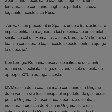
Spania anul trecut, când Madridul a oprit o fuziune
feroviară cu o companie maghiară, parţial din cauza
legăturilor acesteia cu Rusia.
„Am văzut un precedent în Spania, unde o tranzacţie care
implica entitatea maghiară a fost respinsă de un comitet
similar cu cel din România”, a spus Burduja. „Va trebui să
luăm în considerare toate aceste aspecte pentru a ajunge
la o decizie.”
Eon Energie România deserveşte milioane de clienţi
români cu electricitate şi gaze, având o cotă de piaţă de
aproape 50%, a adăugat acesta.
MVM este a doua cea mai mare companie din Ungaria
după venituri şi a fost principalul importator de gaz rusesc
pentru Ungaria. De asemenea, operează o centrală
nucleară proiectată de Rusia în Ungaria, care este
extinsă sub egida Rosatom, gigantul nuclear de stat al