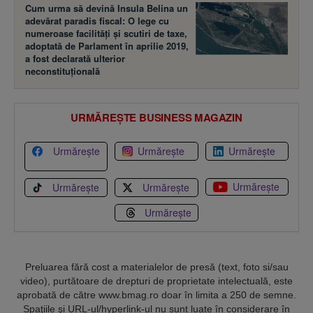
Cum urma să devină Insula Belina un
adevărat paradis fiscal: O lege cu
numeroase facilităţi şi scutiri de taxe,
adoptată de Parlament în aprilie 2019,
a fost declarată ulterior
neconstituţională
URMĂREȘTE BUSINESS MAGAZIN
Urmărește
Urmărește
Urmărește
Urmărește
Urmărește
Urmărește
Urmărește
Preluarea fără cost a materialelor de presă (text, foto si/sau
video), purtătoare de drepturi de proprietate intelectuală, este
aprobată de către www.bmag.ro doar în limita a 250 de semne.
Spaţiile şi URL-ul/hyperlink-ul nu sunt luate în considerare în