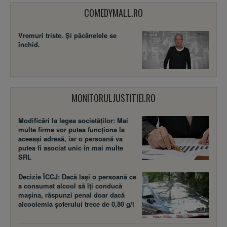
COMEDYMALL.RO
Vremuri triste. Şi păcănelele se
închid.
MONITORULJUSTITIEI.RO
Modificări la legea societăţilor: Mai
multe firme vor putea funcţiona la
aceeaşi adresă, iar o persoană va
putea fi asociat unic în mai multe
SRL
Decizie ÎCCJ: Dacă laşi o persoană ce
a consumat alcool să îţi conducă
maşina, răspunzi penal doar dacă
alcoolemia şoferului trece de 0,80 g/l