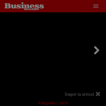
Desch
HOME
ACTUALITATE
meniu
Înapoi la articol
Fotografia
1
din 5