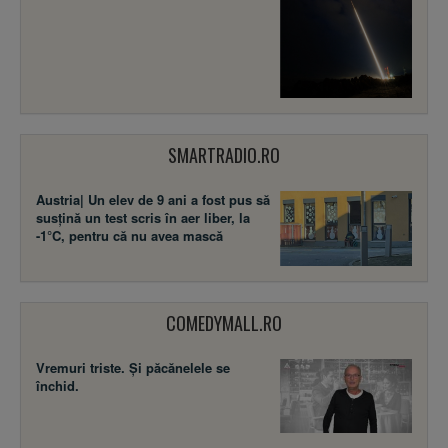
SMARTRADIO.RO
Austria| Un elev de 9 ani a fost pus să
susţină un test scris în aer liber, la
-1°C, pentru că nu avea mască
COMEDYMALL.RO
Vremuri triste. Şi păcănelele se
închid.