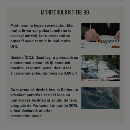
MONITORULJUSTITIEI.RO
Modificări la legea societăţilor: Mai
multe firme vor putea funcţiona la
aceeaşi adresă, iar o persoană va
putea fi asociat unic în mai multe
SRL
Decizie ÎCCJ: Dacă laşi o persoană ce
a consumat alcool să îţi conducă
maşina, răspunzi penal doar dacă
alcoolemia şoferului trece de 0,80 g/l
Cum urma să devină Insula Belina un
adevărat paradis fiscal: O lege cu
numeroase facilităţi şi scutiri de taxe,
adoptată de Parlament în aprilie 2019,
a fost declarată ulterior
neconstituţională