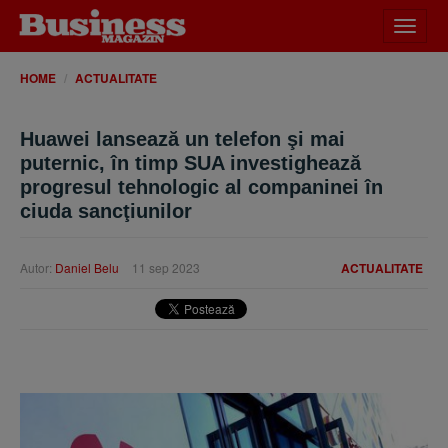
Desch
meniu
HOME
ACTUALITATE
Huawei lansează un telefon şi mai
puternic, în timp SUA investighează
progresul tehnologic al companinei în
ciuda sancţiunilor
Autor:
Daniel Belu
11 sep 2023
ACTUALITATE