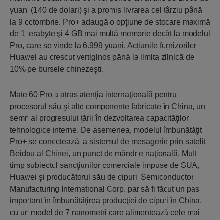
yuani (140 de dolari) şi a promis livrarea cel târziu până
la 9 octombrie. Pro+ adaugă o opţiune de stocare maximă
de 1 terabyte şi 4 GB mai multă memorie decât la modelul
Pro, care se vinde la 6.999 yuani. Acţiunile furnizorilor
Huawei au crescut vertiginos până la limita zilnică de
10% pe bursele chinezeşti.
Mate 60 Pro a atras atenţia internaţională pentru
procesorul său şi alte componente fabricate în China, un
semn al progresului ţării în dezvoltarea capacităţilor
tehnologice interne. De asemenea, modelul îmbunătăţit
Pro+ se conectează la sistemul de mesagerie prin satelit
Beidou al Chinei, un punct de mândrie naţională. Mult
timp subiectul sancţiunilor comerciale impuse de SUA,
Huawei şi producătorul său de cipuri, Semiconductor
Manufacturing International Corp. par să fi făcut un pas
important în îmbunătăţirea producţiei de cipuri în China,
cu un model de 7 nanometri care alimentează cele mai