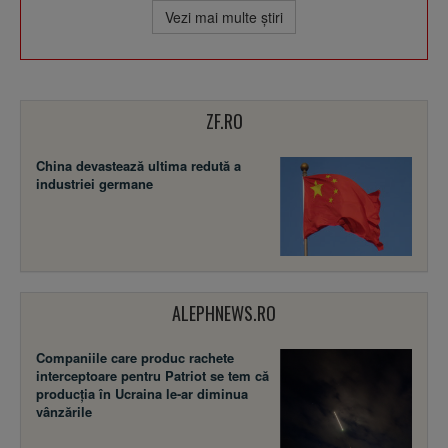
Vezi mai multe ştiri
ZF.RO
China devastează ultima redută a
industriei germane
ALEPHNEWS.RO
Companiile care produc rachete
interceptoare pentru Patriot se tem că
producția în Ucraina le-ar diminua
vânzările