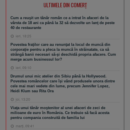
ULTIMELE DIN COMERȚ
Cum a reuşit un tânăr român ce a intrat în afaceri de la
vârsta de 18 ani ca până la 32 să dezvolte un lanţ de peste
40 de restaurante
ieri, 18:25
Povestea fraţilor care au renunţat la locul de muncă din
corporaţie pentru a pleca la muncă în străinatate, ca să
strângă banii necesari să-şi deschidă propria afacere. Cum
merge acum businessul lor?
ieri, 09:10
Drumul unui mic atelier din Sibiu până la Hollywood.
Povestea româncelor care îşi vând produsele unora dintre
cele mai mari vedete din lume, precum Jennifer Lopez,
Heidi Klum sau Rita Ora
joi, 13:20
Viaţa unui tânăr moştenitor al unei afaceri de zeci de
milioane de euro în România. Ce trebuie să facă acesta
pentru compania construită de familia lui
marţi, 09:41