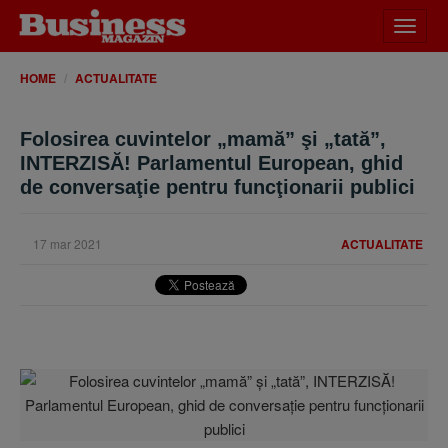
Desch
meniu
HOME
ACTUALITATE
Folosirea cuvintelor „mamă” şi „tată”,
INTERZISĂ! Parlamentul European, ghid
de conversaţie pentru funcţionarii publici
17 mar 2021
ACTUALITATE