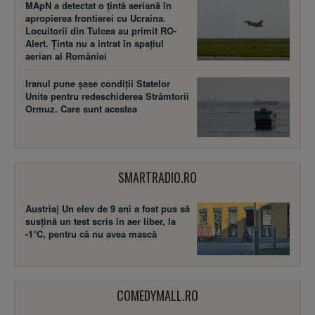
MApN a detectat o țintă aeriană în
apropierea frontierei cu Ucraina.
Locuitorii din Tulcea au primit RO-
Alert. Ținta nu a intrat în spațiul
aerian al României
Iranul pune șase condiții Statelor
Unite pentru redeschiderea Strâmtorii
Ormuz. Care sunt acestea
SMARTRADIO.RO
Austria| Un elev de 9 ani a fost pus să
susţină un test scris în aer liber, la
-1°C, pentru că nu avea mască
COMEDYMALL.RO