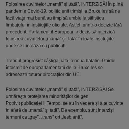
Folosirea cuvintelor „mamă” şi „tată”, INTERZISĂ! În plină
pandemie Covid-19, politicienii trimişi la Bruxelles să ne
facă viaţa mai bună au timp să umble la stilistica
limbajului în instituţiile oficiale. Astfel, printr-o decizie fără
precedent, Parlamentul European a decis să interzică
folosirea cuvintelor „mamă” şi „tată” în toate instituţiile
unde se lucrează cu publicul!
Trendul progresist câştigă, iată, o nouă bătălie. Ghidul
întocmit de europarlamentarii de la Bruxelles se
adresează tuturor birocraţilor din UE.
Folosirea cuvintelor „mamă” şi „tată”, INTERZISĂ! Se
urmăreşte protejarea minorităţilor de gen
Potrivit publicaţiei Il Tempo, se au în vedere şi alte cuvinte
în afară de „mamă” şi tată”. De exemplu, sunt interzişi
termeni ca „gay”, „trans” ori „lesbiană”.