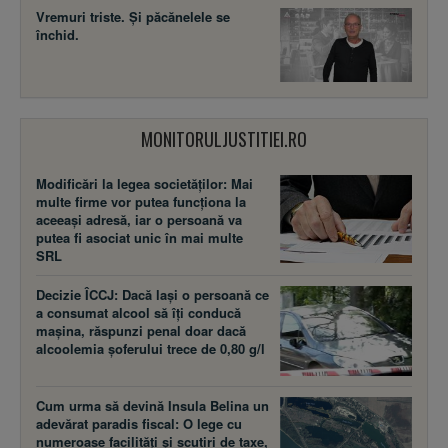
Vremuri triste. Şi păcănelele se
închid.
MONITORULJUSTITIEI.RO
Modificări la legea societăţilor: Mai
multe firme vor putea funcţiona la
aceeaşi adresă, iar o persoană va
putea fi asociat unic în mai multe
SRL
Decizie ÎCCJ: Dacă laşi o persoană ce
a consumat alcool să îţi conducă
maşina, răspunzi penal doar dacă
alcoolemia şoferului trece de 0,80 g/l
Cum urma să devină Insula Belina un
adevărat paradis fiscal: O lege cu
numeroase facilităţi şi scutiri de taxe,