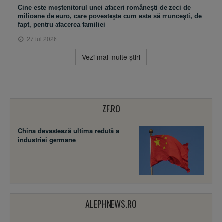
Cine este moştenitorul unei afaceri româneşti de zeci de
milioane de euro, care povesteşte cum este să munceşti, de
fapt, pentru afacerea familiei
27 iul 2026
Vezi mai multe ştiri
ZF.RO
China devastează ultima redută a
industriei germane
ALEPHNEWS.RO