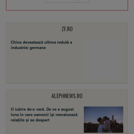
ZF.RO
China devastează ultima redută a
industriei germane
ALEPHNEWS.RO
O iubire de-o vară. De ce e august
luna în care oamenii își reevaluează
relațiile și se despart