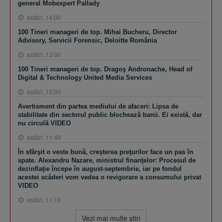
general Mobexpert Pallady
astăzi, 14:00
100 Tineri manageri de top. Mihai Bucheru, Director
Advisory, Servicii Forensic, Deloitte România
astăzi, 13:00
100 Tineri manageri de top. Dragoş Andronache, Head of
Digital & Technology United Media Services
astăzi, 12:00
Avertisment din partea mediului de afaceri: Lipsa de
stabilitate din sectorul public blochează banii. Ei există, dar
nu circulă VIDEO
astăzi, 11:46
În sfârşit o veste bună, creşterea preţurilor face un pas în
spate. Alexandru Nazare, ministrul finanţelor: Procesul de
dezinflaţie începe în august-septembrie, iar pe fondul
acestei scăderi vom vedea o revigorare a consumului privat
VIDEO
astăzi, 11:16
Vezi mai multe ştiri