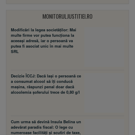
MONITORULJUSTITIEI.RO
Modificări la legea societăţilor: Mai
multe firme vor putea funcţiona la
aceeaşi adresă, iar o persoană va
putea fi asociat unic în mai multe
SRL
Decizie ÎCCJ: Dacă laşi o persoană ce
a consumat alcool să îţi conducă
maşina, răspunzi penal doar dacă
alcoolemia şoferului trece de 0,80 g/l
Cum urma să devină Insula Belina un
adevărat paradis fiscal: O lege cu
numeroase facilităţi şi scutiri de taxe,