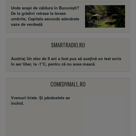
Unde scapi de căldura în București?
De la grădini retrase la terase
umbrite, Capitala ascunde adevărate
oaze de verdeață
SMARTRADIO.RO
Austria| Un elev de 9 ani a fost pus să susţină un test scris
în aer liber, la -1°C, pentru că nu avea mască
COMEDYMALL.RO
Vremuri triste. Şi păcănelele se
închid.