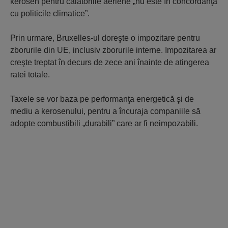
kerosen pentru călătoriile aeriene „nu este în concordanţă
cu politicile climatice”.
Prin urmare, Bruxelles-ul doreşte o impozitare pentru
zborurile din UE, inclusiv zborurile interne. Impozitarea ar
creşte treptat în decurs de zece ani înainte de atingerea
ratei totale.
Taxele se vor baza pe performanţa energetică şi de
mediu a kerosenului, pentru a încuraja companiile să
adopte combustibili „durabili” care ar fi neimpozabili.