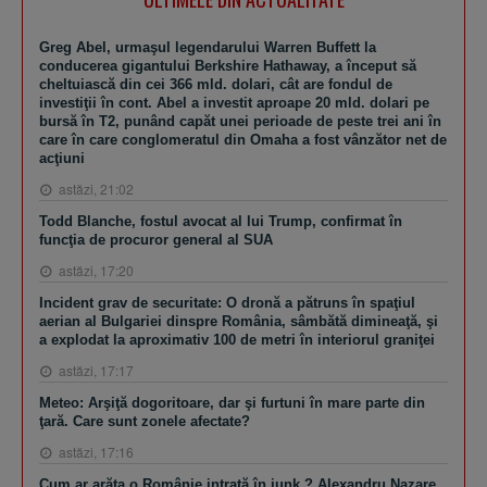
Greg Abel, urmaşul legendarului Warren Buffett la
conducerea gigantului Berkshire Hathaway, a început să
cheltuiască din cei 366 mld. dolari, cât are fondul de
investiţii în cont. Abel a investit aproape 20 mld. dolari pe
bursă în T2, punând capăt unei perioade de peste trei ani în
care în care conglomeratul din Omaha a fost vânzător net de
acţiuni
astăzi, 21:02
Todd Blanche, fostul avocat al lui Trump, confirmat în
funcţia de procuror general al SUA
astăzi, 17:20
Incident grav de securitate: O dronă a pătruns în spaţiul
aerian al Bulgariei dinspre România, sâmbătă dimineaţă, şi
a explodat la aproximativ 100 de metri în interiorul graniţei
astăzi, 17:17
Meteo: Arşiţă dogoritoare, dar şi furtuni în mare parte din
ţară. Care sunt zonele afectate?
astăzi, 17:16
Cum ar arăta o Românie intrată în junk ? Alexandru Nazare,