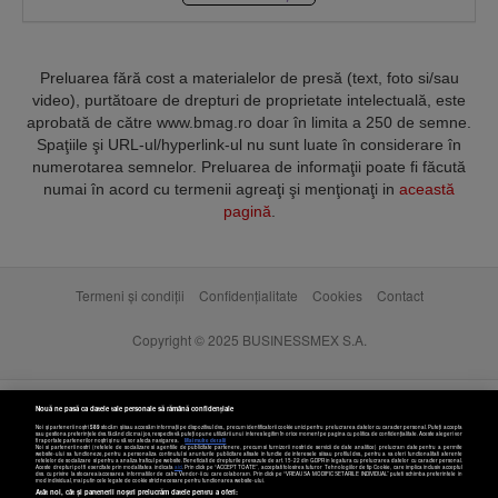
Preluarea fără cost a materialelor de presă (text, foto si/sau
video), purtătoare de drepturi de proprietate intelectuală, este
aprobată de către www.bmag.ro doar în limita a 250 de semne.
Spaţiile şi URL-ul/hyperlink-ul nu sunt luate în considerare în
numerotarea semnelor. Preluarea de informaţii poate fi făcută
numai în acord cu termenii agreaţi şi menţionaţi in
această
pagină
.
Termeni și condiții
Confidențialitate
Cookies
Contact
Copyright © 2025 BUSINESSMEX S.A.
Nouă ne pasă ca datele tale personale să rămână confidențiale
Noi și partenerii noștri
589
stocăm și/sau accesăm informații pe dispozitivul dvs., precum identificatorii cookie unici pentru prelucrarea datelor cu caracter personal. Puteți accepta
sau gestiona preferințele dvs. făcând clic mai jos, respectiv vă puteți opune utilizării unui interes legitim în orice moment pe pagina cu politica de confidențialitate. Aceste alegeri vor
fi raportate partenerilor noștri și nu vă vor afecta navigarea.
Mai multe detalii
Noi si partenerii nostri (retelele de socializare si agentiile de publicitate partenere, precum si furnizorii nostri de servicii de date analitice) prelucram date pentru a permite
website-ului sa functioneze, pentru a personaliza continutul si anunturile publicitare afisate in functie de interesele si/sau profilul dvs., pentru a va oferi functionalitati aferente
retelelor de socializare si pentru a analiza traficul pe website. Beneficiati de drepturile prevazute de art. 15-22 din GDPR in legatura cu prelucrarea datelor cu caracter personal.
Aceste drepturi pot fi exercitate prin modalitatea indicata
aici
. Prin click pe “ACCEPT TOATE”, acceptati folosirea tuturor Tehnologiilor de tip Cookie, care implica inclusiv acceptul
dvs. cu privire la stocarea/accesarea informatiilor de catre Vendor-ii cu care colaboram. Prin click pe “VREAU SA MODIFIC SETARILE INDIVIDUAL” puteti schimba preferintele in
mod individual, mai putin cele legate de cookie strict necesare pentru functionarea website-ului.
Atât noi, cât și partenerii noștri prelucrăm datele pentru a oferi: