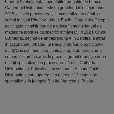
brandul Székely Falat, bunătăţilor pregătite de bunici.
Cathedral Distribution este un grup fondat în septembrie
2015, activ în procesarea şi comercializarea cărnii, cu
sediul în satul Pârscov, judeţul Buzău. Grupul şi-a început
activitatea cu misiunea de a aduce în marile lanţuri de
magazine produse cu specific românesc. În 2024, Grupul
Cathedral, deţinut de antreprenorul Alin Zamfira, a intrat
în acţionariatul Abatorului Periş, preluând o participaţie
de 40% în schimbul a trei unităţi proprii de procesare şi
comercializare a cărnii. În prezent, grupul reuneşte două
unităţi specializate în procesarea cărnii – Cathedral
Distribution şi Policalita – şi compania Almado Total
Distribution, care operează o reţea de 12 magazine
specializate în judeţele Buzău, Vrancea şi Bacău.