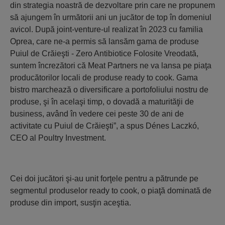
din strategia noastră de dezvoltare prin care ne propunem
să ajungem în următorii ani un jucător de top în domeniul
avicol. După joint-venture-ul realizat în 2023 cu familia
Oprea, care ne-a permis să lansăm gama de produse
Puiul de Crăieşti - Zero Antibiotice Folosite Vreodată,
suntem încrezători că Meat Partners ne va lansa pe piaţa
producătorilor locali de produse ready to cook. Gama
bistro marchează o diversificare a portofoliului nostru de
produse, şi în acelaşi timp, o dovadă a maturităţii de
business, având în vedere cei peste 30 de ani de
activitate cu Puiul de Crăieşti”, a spus Dénes Laczkó,
CEO al Poultry Investment.
Cei doi jucători şi-au unit forţele pentru a pătrunde pe
segmentul produselor ready to cook, o piaţă dominată de
produse din import, susţin aceştia.