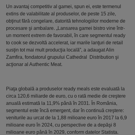
Un avantaj competitiv al gamei, spun ei, este termenul
extins de valabilitate al produselor, de peste 15 zile,
obţinut fără congelare, datorită tehnologiilor moderne de
procesare şi ambalare. „Lansarea gamei bistro vine într-
un moment extrem de favorabil, în care segmentul ready
to cook se dezvoltă accelerat, iar marile lanţuri de retail
susţin tot mai mult producţia locală”, a adaugat Alin
Zamfira, fondatorul grupului Cathedral Distribution şi
acţionar al Authentic Meat.
Piaţa globală a produselor ready meals este evaluată la
circa 120,6 miliarde de euro, cu o rată medie de creştere
anuală estimată la 11,9% până în 2031. În România,
segmentul este încă emergent, dar în continuă creştere:
veniturile au urcat de la 1,88 milioane euro în 2017 la 6,9
milioane euro în 2024, cu perspective de a depăşi 8
milioane euro până în 2029, conform datelor Statista.