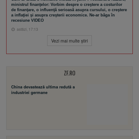
ministrul finanţelor: Vorbim despre o creştere a costurilor
de finanţare, o influenţă serioasă asupra cursului, o creştere
a inflaţiei şi asupra creşterii economice. Ne-ar băga în
recesiune VIDEO
astăzi, 17:13
Vezi mai multe ştiri
ZF.RO
China devastează ultima redută a
industriei germane