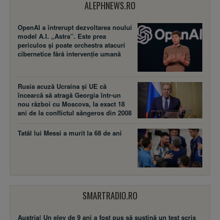
ALEPHNEWS.RO
OpenAI a întrerupt dezvoltarea noului
model A.I. „Astra”. Este prea
periculos și poate orchestra atacuri
cibernetice fără intervenție umană
Rusia acuză Ucraina şi UE că
încearcă să atragă Georgia într-un
nou război cu Moscova, la exact 18
ani de la conflictul sângeros din 2008
Tatăl lui Messi a murit la 68 de ani
SMARTRADIO.RO
Austria| Un elev de 9 ani a fost pus să susţină un test scris