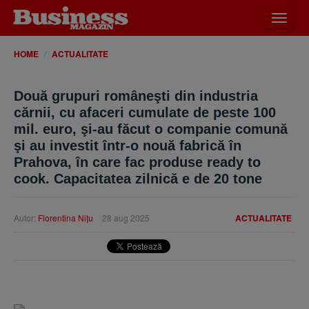
Desch
meniu
HOME
ACTUALITATE
Două grupuri româneşti din industria
cărnii, cu afaceri cumulate de peste 100
mil. euro, şi-au făcut o companie comună
şi au investit într-o nouă fabrică în
Prahova, în care fac produse ready to
cook. Capacitatea zilnică e de 20 tone
Autor:
Florentina Niţu
28 aug 2025
ACTUALITATE