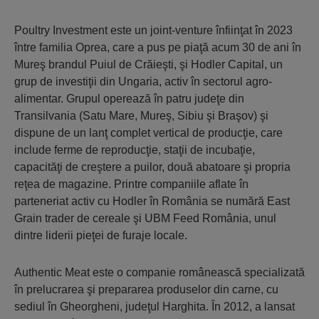
Poultry Investment este un joint-venture înfiinţat în 2023
între familia Oprea, care a pus pe piaţă acum 30 de ani în
Mureş brandul Puiul de Crăieşti, şi Hodler Capital, un
grup de investiţii din Ungaria, activ în sectorul agro-
alimentar. Grupul operează în patru judeţe din
Transilvania (Satu Mare, Mureş, Sibiu şi Braşov) şi
dispune de un lanţ complet vertical de producţie, care
include ferme de reproducţie, staţii de incubaţie,
capacităţi de creştere a puilor, două abatoare şi propria
reţea de magazine. Printre companiile aflate în
parteneriat activ cu Hodler în România se numără East
Grain trader de cereale şi UBM Feed România, unul
dintre liderii pieţei de furaje locale.
Authentic Meat este o companie românească specializată
în prelucrarea şi prepararea produselor din carne, cu
sediul în Gheorgheni, judeţul Harghita. În 2012, a lansat