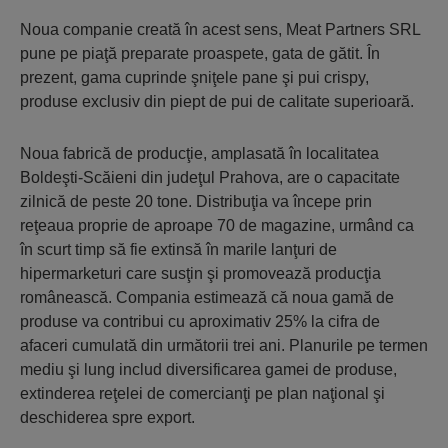
Noua companie creată în acest sens, Meat Partners SRL
pune pe piaţă preparate proaspete, gata de gătit. În
prezent, gama cuprinde şniţele pane şi pui crispy,
produse exclusiv din piept de pui de calitate superioară.
Noua fabrică de producţie, amplasată în localitatea
Boldeşti-Scăieni din judeţul Prahova, are o capacitate
zilnică de peste 20 tone. Distribuţia va începe prin
reţeaua proprie de aproape 70 de magazine, urmând ca
în scurt timp să fie extinsă în marile lanţuri de
hipermarketuri care susţin şi promovează producţia
românească. Compania estimează că noua gamă de
produse va contribui cu aproximativ 25% la cifra de
afaceri cumulată din următorii trei ani. Planurile pe termen
mediu şi lung includ diversificarea gamei de produse,
extinderea reţelei de comercianţi pe plan naţional şi
deschiderea spre export.