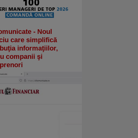
omunicate - Noul
ciu care simplifică
ibuţia informaţiilor,
u companii şi
prenori