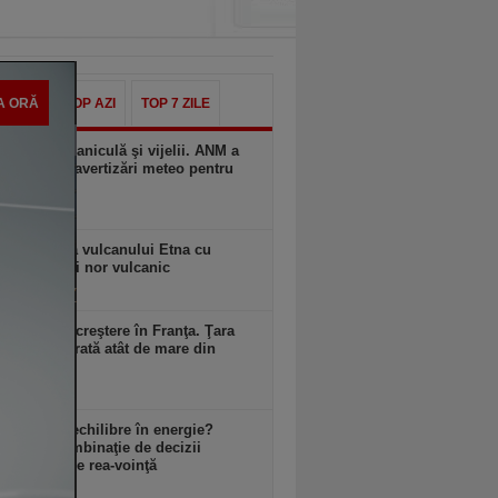
A ORĂ
TOP AZI
TOP 7 ZILE
ia, între caniculă şi vijelii. ANM a
mai multe avertizări meteo pentru
oarele zile
zi, 10:58
ă erupţie a vulcanului Etna cu
ni de lavă şi nor vulcanic
zi, 10:57
ul este în creştere în Franţa. Ţara
mai avut o rată atât de mare din
zi, 10:57
 avem dezechilibre în energie?
an: E o combinaţie de decizii
te, uneori de rea-voinţă
zi, 10:57