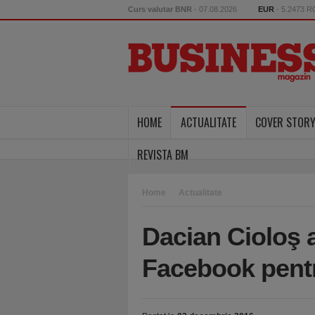
Curs valutar BNR
- 07.08.2026
EUR
- 5.2473 
HOME
ACTUALITATE
COVER STOR
REVISTA BM
Home
Actualitate
Dacian Cioloş a
Facebook pent