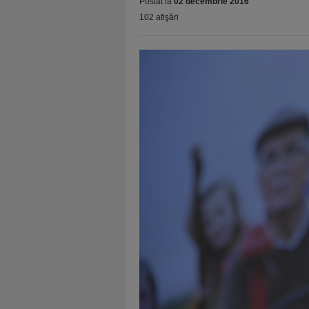
Postat la
02 decembrie 2016
102 afişări