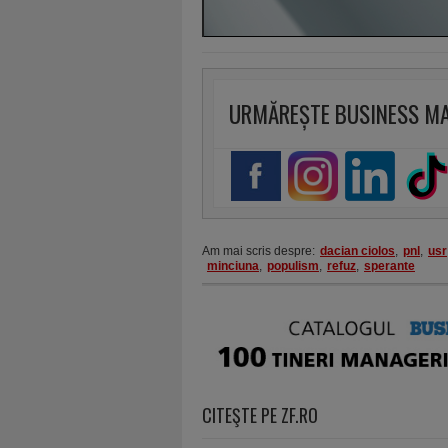
URMĂREȘTE BUSINESS M
Am mai scris despre:
dacian ciolos
,
pnl
,
usr
minciuna
,
populism
,
refuz
,
sperante
CITEŞTE PE ZF.RO