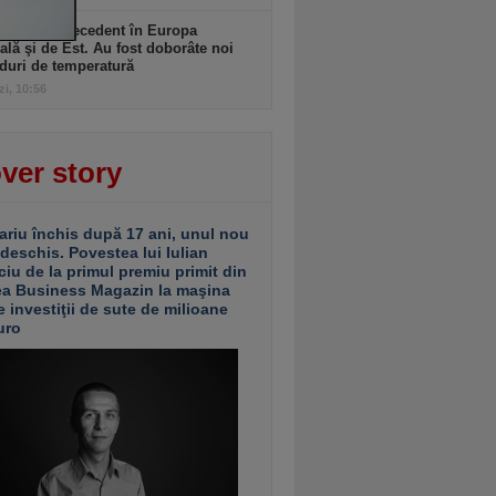
ulă fără precedent în Europa
ală şi de Est. Au fost doborâte noi
duri de temperatură
zi, 10:56
ver story
ariu închis după 17 ani, unul nou
 deschis. Povestea lui Iulian
ciu de la primul premiu primit din
ea Business Magazin la maşina
e investiţii de sute de milioane
uro