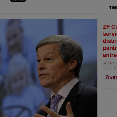
ZF C
servi
distr
pentr
antre