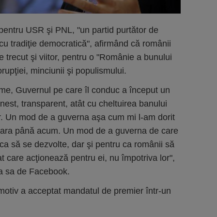
 pentru USR şi PNL, "un partid purtător de
 cu tradiţie democratică", afirmând că românii
e trecut şi viitor, pentru o "Românie a bunului
orupţiei, minciunii şi populismului.
rme, Guvernul pe care îl conduc a început un
nest, transparent, atât cu cheltuirea banului
lor. Un mod de a guverna aşa cum mi l-am dorit
t ţara până acum. Un mod de a guverna de care
 să se dezvolte, dar şi pentru ca românii să
t care acţionează pentru ei, nu împotriva lor",
na sa de Facebook.
motiv a acceptat mandatul de premier într-un