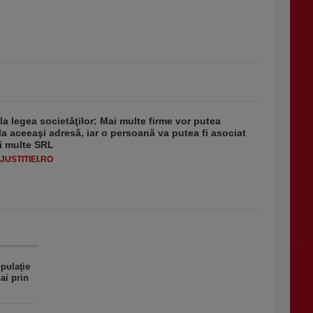
 la legea societăţilor: Mai multe firme vor putea
la aceeaşi adresă, iar o persoană va putea fi asociat
i multe SRL
USTITIEI.RO
opulaţie
ai prin