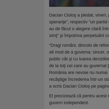
Dacian Cioloş a pledat, vineri,
speranţe", respectiv "un partid
au de făcut o alegere clară într
simţ" şi împotriva perpetuării c
"Dragi români, dincolo de refo
alt mod de a guverna: sincer, o
public cât şi cu luarea decizii
de la toţi cei care au guverna
România are nevoie nu numai ca
recâştige încrederea într-un sta
a scris Dacian Cioloş pe pagi
El precizează că pentru acest 
guvern independent.