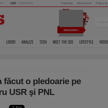
RON
USD
- 4.5595 RON
Publicitate
Abonamente
Politica de
ABONARE
Y
LIDERI
ANALIZE
TECH
MEET THE CEO
LIFESTYLE
VIDEO
 făcut o pledoarie pe
ru USR şi PNL