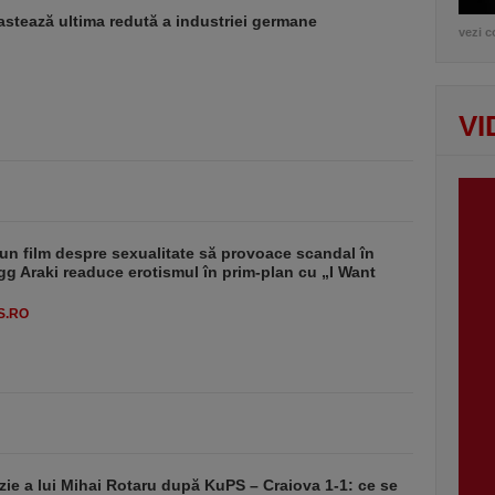
stează ultima redută a industriei germane
vezi c
VI
un film despre sexualitate să provoace scandal în
g Araki readuce erotismul în prim-plan cu „I Want
S.RO
zie a lui Mihai Rotaru după KuPS – Craiova 1-1: ce se