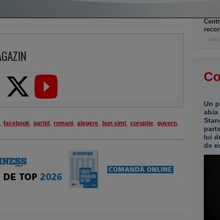
Canic
Centr
recor
astă
AGAZIN
Co
Un p
abia
Stan
,
facebook
,
partid
,
romani
,
alegere
,
bun simt
,
coruptie
,
guvern
,
part
lui d
de e