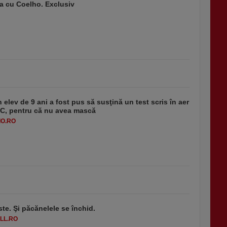
a cu Coelho. Exclusiv
 elev de 9 ani a fost pus să susţină un test scris în aer
-1°C, pentru că nu avea mască
O.RO
ste. Şi păcănelele se închid.
LL.RO