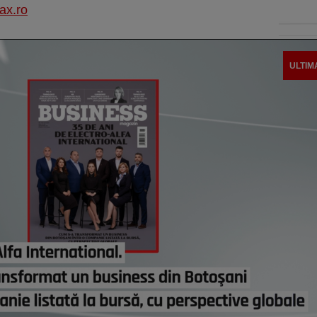
ax.ro
ULTIM
Român
emis 
următ
astă
O nou
fântâ
astă
Şomaj
nu a 
2020
astă
De ce
Boloj
greşi
astă