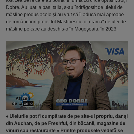
fost cea de la care au pornit, în urmă cu circa opt ani, soţii
Dobre. Au luat la pas Italia, s-au îndrăgostit de uleiul de
măsline produs acolo şi au vrut să îl aducă mai aproape
de români prin proiectul Măslinescu, o „cramă“ de ulei de
măsline pe care au deschis-o în Mogoşoaia, în 2023.
♦
Uleiurile pot fi cumpărate de pe site-ul propriu, dar şi
din Auchan, de pe Freshful, din băcănii, magazine de
vinuri sau restaurante
♦
Printre produsele vedetă se