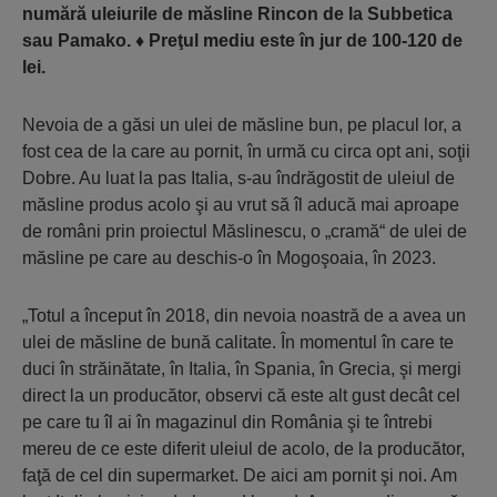
numără uleiurile de măsline Rincon de la Subbetica
sau Pamako.
♦
Preţul mediu este în jur de 100-120 de
lei.
Nevoia de a găsi un ulei de măsline bun, pe placul lor, a
fost cea de la care au pornit, în urmă cu circa opt ani, soţii
Dobre. Au luat la pas Italia, s-au îndrăgostit de uleiul de
măsline produs acolo şi au vrut să îl aducă mai aproape
de români prin proiectul Măslinescu, o „cramă“ de ulei de
măsline pe care au deschis-o în Mogoşoaia, în 2023.
„Totul a început în 2018, din nevoia noastră de a avea un
ulei de măsline de bună calitate. În momentul în care te
duci în străinătate, în Italia, în Spania, în Grecia, şi mergi
direct la un producător, observi că este alt gust decât cel
pe care tu îl ai în magazinul din România şi te întrebi
mereu de ce este diferit uleiul de acolo, de la producător,
faţă de cel din supermarket. De aici am pornit şi noi. Am