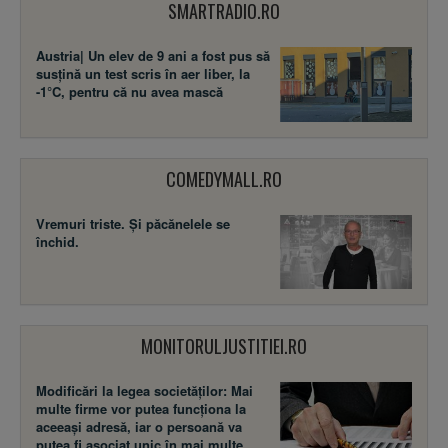
SMARTRADIO.RO
Austria| Un elev de 9 ani a fost pus să
susţină un test scris în aer liber, la
-1°C, pentru că nu avea mască
COMEDYMALL.RO
Vremuri triste. Şi păcănelele se
închid.
MONITORULJUSTITIEI.RO
Modificări la legea societăţilor: Mai
multe firme vor putea funcţiona la
aceeaşi adresă, iar o persoană va
putea fi asociat unic în mai multe