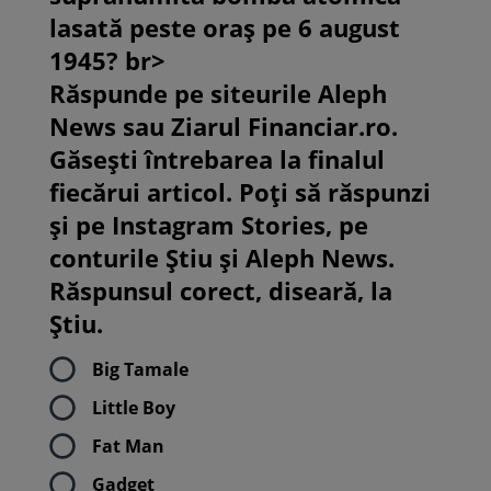
lasată peste oraș pe 6 august
1945? br>
Răspunde pe siteurile Aleph
News sau Ziarul Financiar.ro.
Găsești întrebarea la finalul
fiecărui articol. Poți să răspunzi
și pe Instagram Stories, pe
conturile Știu și Aleph News.
Răspunsul corect, diseară, la
Știu.
Big Tamale
Little Boy
Fat Man
Gadget