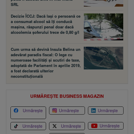
SRL
Decizie ÎCCJ: Dacă laşi o persoană ce
a consumat alcool să îţi conducă
maşina, răspunzi penal doar dacă
alcoolemia şoferului trece de 0,80 g/l
Cum urma să devină Insula Belina un
adevărat paradis fiscal: O lege cu
numeroase facilităţi şi scutiri de taxe,
adoptată de Parlament în aprilie 2019,
a fost declarată ulterior
neconstituţională
URMĂREȘTE BUSINESS MAGAZIN
Urmărește
Urmărește
Urmărește
Urmărește
Urmărește
Urmărește