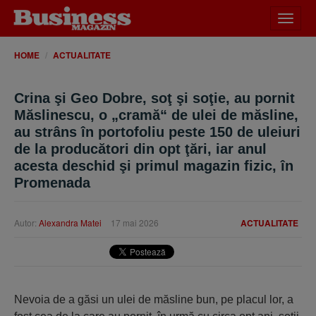
Desch
meniu
HOME
ACTUALITATE
Crina şi Geo Dobre, soţ şi soţie, au pornit
Măslinescu, o „cramă“ de ulei de măsline,
au strâns în portofoliu peste 150 de uleiuri
de la producători din opt ţări, iar anul
acesta deschid şi primul magazin fizic, în
Promenada
Autor:
Alexandra Matei
17 mai 2026
ACTUALITATE
Nevoia de a găsi un ulei de măsline bun, pe placul lor, a