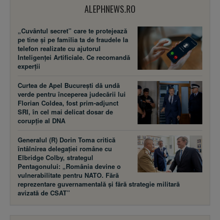
ALEPHNEWS.RO
„Cuvântul secret” care te protejează
pe tine și pe familia ta de fraudele la
telefon realizate cu ajutorul
Inteligenței Artificiale. Ce recomandă
experții
Curtea de Apel București dă undă
verde pentru începerea judecării lui
Florian Coldea, fost prim-adjunct
SRI, în cel mai delicat dosar de
corupție al DNA
Generalul (R) Dorin Toma critică
întâlnirea delegației române cu
Elbridge Colby, strategul
Pentagonului: „România devine o
vulnerabilitate pentru NATO. Fără
reprezentare guvernamentală și fără strategie militară
avizată de CSAT”