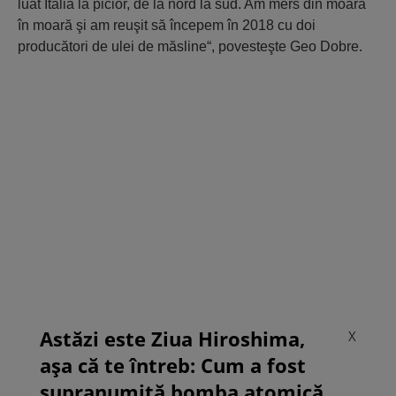
luat Italia la picior, de la nord la sud. Am mers din moară
în moară şi am reuşit să începem în 2018 cu doi
producători de ulei de măsline“, povesteşte Geo Dobre.
Astăzi este Ziua Hiroshima,
X
așa că te întreb: Cum a fost
supranumită bomba atomică