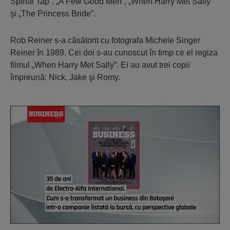
Spinal Tap”, „A Few Good Men”, „When Harry Met Sally”
şi „The Princess Bride”.
Rob Reiner s-a căsătorit cu fotografa Michele Singer
Reiner în 1989. Cei doi s-au cunoscut în timp ce el regiza
filmul „When Harry Met Sally”. Ei au avut trei copii
împreună: Nick, Jake şi Romy.