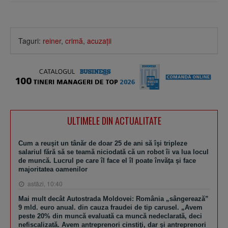
Taguri:
reiner
,
crimă
,
acuzaţii
ULTIMELE DIN ACTUALITATE
Cum a reuşit un tânăr de doar 25 de ani să îşi tripleze
salariul fără să se teamă niciodată că un robot îi va lua locul
de muncă. Lucrul pe care îl face el îl poate învăţa şi face
majoritatea oamenilor
astăzi, 10:40
Mai mult decât Autostrada Moldovei: România „sângerează”
9 mld. euro anual. din cauza fraudei de tip carusel. „Avem
peste 20% din muncă evaluată ca muncă nedeclarată, deci
nefiscalizată. Avem antreprenori cinstiţi, dar şi antreprenori