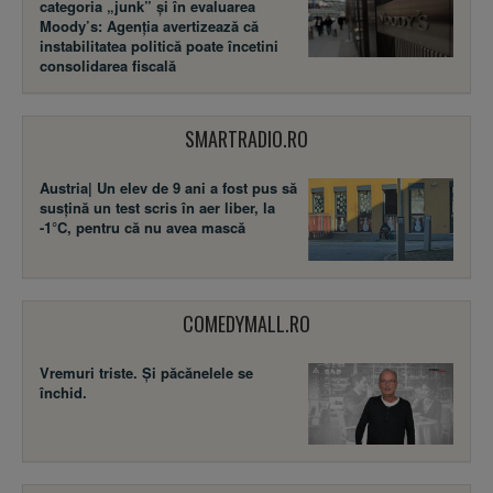
categoria „junk” și în evaluarea
Moody’s: Agenția avertizează că
instabilitatea politică poate încetini
consolidarea fiscală
SMARTRADIO.RO
Austria| Un elev de 9 ani a fost pus să
susţină un test scris în aer liber, la
-1°C, pentru că nu avea mască
COMEDYMALL.RO
Vremuri triste. Şi păcănelele se
închid.