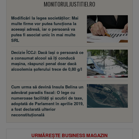
MONITORULJUSTITIEI.RO
Modificări la legea societăţilor: Mai
multe firme vor putea funcţiona la
aceeaşi adresă, iar o persoană va
putea fi asociat unic în mai multe
SRL
Decizie ÎCCJ: Dacă laşi o persoană ce
a consumat alcool să îţi conducă
maşina, răspunzi penal doar dacă
alcoolemia şoferului trece de 0,80 g/l
Cum urma să devină Insula Belina un
adevărat paradis fiscal: O lege cu
numeroase facilităţi şi scutiri de taxe,
adoptată de Parlament în aprilie 2019,
a fost declarată ulterior
neconstituţională
URMĂREȘTE BUSINESS MAGAZIN