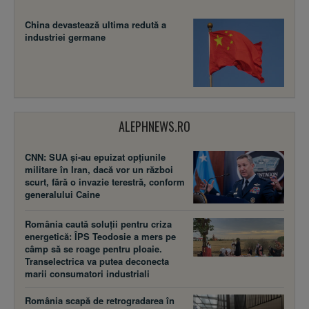
China devastează ultima redută a
industriei germane
ALEPHNEWS.RO
CNN: SUA şi-au epuizat opțiunile
militare în Iran, dacă vor un război
scurt, fără o invazie terestră, conform
generalului Caine
România caută soluții pentru criza
energetică: ÎPS Teodosie a mers pe
câmp să se roage pentru ploaie.
Transelectrica va putea deconecta
marii consumatori industriali
România scapă de retrogradarea în