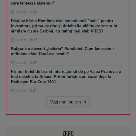
care fentează sistemul”
astăzi, 10:38
Deşi pe hârtie România este considerată ”safe” pentru
investitori, prima de risc şi dobânzile plătite de stat sunt
similare cu ale Serbiei, cu rating mai slab VIDEO
astăzi, 10:37
Bulgaria a devenit „bateria” României. Cum fac vecinii
milioane când Dunărea scade?
astăzi, 10:37
​Primul hotel de brand internaţional de pe Valea Prahovei a
fost deschis la Sinaia. Primii turişti s-au cazat deja la
Radisson Blu Cota 1400
astăzi, 10:37
Vezi mai multe ştiri
ZF.RO