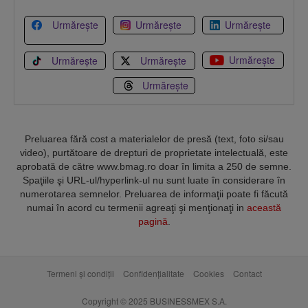
Urmărește
Urmărește
Urmărește
Urmărește
Urmărește
Urmărește
Urmărește
Preluarea fără cost a materialelor de presă (text, foto si/sau
video), purtătoare de drepturi de proprietate intelectuală, este
aprobată de către www.bmag.ro doar în limita a 250 de semne.
Spaţiile şi URL-ul/hyperlink-ul nu sunt luate în considerare în
numerotarea semnelor. Preluarea de informaţii poate fi făcută
numai în acord cu termenii agreaţi şi menţionaţi in
această
pagină
.
Termeni și condiții
Confidențialitate
Cookies
Contact
Copyright © 2025 BUSINESSMEX S.A.