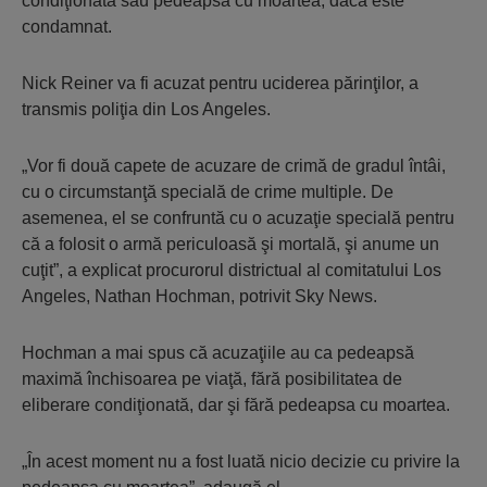
condiţionată sau pedeapsa cu moartea, dacă este
condamnat.
Nick Reiner va fi acuzat pentru uciderea părinţilor, a
transmis poliţia din Los Angeles.
„Vor fi două capete de acuzare de crimă de gradul întâi,
cu o circumstanţă specială de crime multiple. De
asemenea, el se confruntă cu o acuzaţie specială pentru
că a folosit o armă periculoasă şi mortală, şi anume un
cuţit”, a explicat procurorul districtual al comitatului Los
Angeles, Nathan Hochman, potrivit Sky News.
Hochman a mai spus că acuzaţiile au ca pedeapsă
maximă închisoarea pe viaţă, fără posibilitatea de
eliberare condiţionată, dar şi fără pedeapsa cu moartea.
„În acest moment nu a fost luată nicio decizie cu privire la