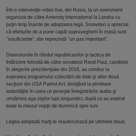
Într-o intervenţie video live, din Rusia, la un eveniment
organizat de către Amensty International la Londra cu
puţin timp înainte de adoptarea legii, Snowden a apreciat
că eforturile de a pune capăt supravegherii în masă sunt
"insuficiente", dar reprezintă "un pas important".
Disensiunile în rândul republicanilor şi tactica de
întârziere folosită de către senatorul Rand Paul, candidat
în alegerile prezidenţiale din 2016, au condus la
expirarea programului colectării de date şi altor două
secţiuni din USA Patriot Act, trimiţând la plimbare
autorităţile în ceea ce priveşte înregistrările audio şi
urmărirea aşa-zişilor lupi singuratici, după ce au expirat
toate la miezul nopţii de duminică spre luni.
Legea adoptată marţi le reautorizează pe ultimele două.