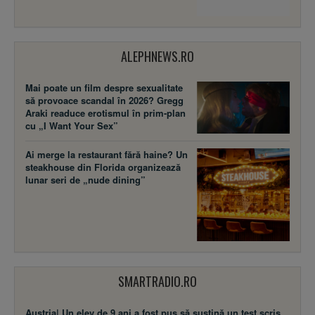
ALEPHNEWS.RO
Mai poate un film despre sexualitate
să provoace scandal în 2026? Gregg
Araki readuce erotismul în prim-plan
cu „I Want Your Sex”
Ai merge la restaurant fără haine? Un
steakhouse din Florida organizează
lunar seri de „nude dining”
SMARTRADIO.RO
Austria| Un elev de 9 ani a fost pus să susţină un test scris