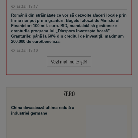
astăzi, 19:17
Românii din străinătate ce vor să dezvolte afaceri locale prin
firme noi pot primi granturi. Bugetul alocat de Ministerul
Finanţelor: 100 mil. euro. BID, mandatată să gestioneze
granturile programului „Diaspora Investeşte Acasă”.
Granturile: până la 60% din creditul de investiţii, maximum
200.000 de euro/beneficiar
astăzi, 19:16
Vezi mai multe ştiri
ZF.RO
China devastează ultima redută a
industriei germane