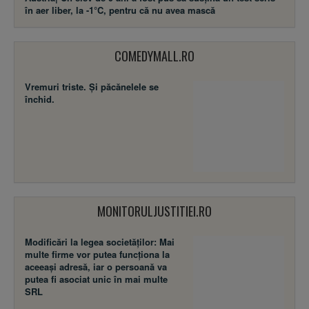
în aer liber, la -1°C, pentru că nu avea mască
COMEDYMALL.RO
Vremuri triste. Şi păcănelele se
închid.
MONITORULJUSTITIEI.RO
Modificări la legea societăţilor: Mai
multe firme vor putea funcţiona la
aceeaşi adresă, iar o persoană va
putea fi asociat unic în mai multe
SRL