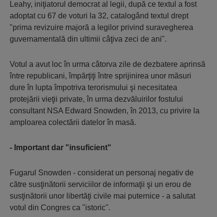
Leahy, iniţiatorul democrat al legii, după ce textul a fost
adoptat cu 67 de voturi la 32, catalogând textul drept
"prima revizuire majoră a legilor privind suravegherea
guvernamentală din ultimii câţiva zeci de ani".
Votul a avut loc în urma câtorva zile de dezbatere aprinsă
între republicani, împărţiţi între sprijinirea unor măsuri
dure în lupta împotriva terorismului şi necesitatea
protejării vieţii private, în urma dezvăluirilor fostului
consultant NSA Edward Snowden, în 2013, cu privire la
amploarea colectării datelor în masă.
- Important dar "insuficient"
Fugarul Snowden - considerat un personaj negativ de
către susţinătorii serviciilor de informaţii şi un erou de
susţinătorii unor libertăţi civile mai puternice - a salutat
votul din Congres ca "istoric".