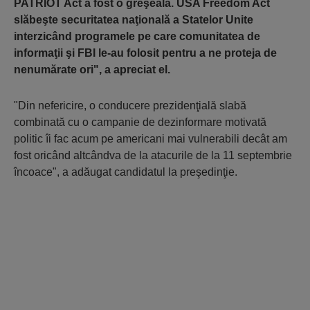
PATRIOT Act a fost o greşeală. USA Freedom Act
slăbeşte securitatea naţională a Statelor Unite
interzicând programele pe care comunitatea de
informaţii şi FBI le-au folosit pentru a ne proteja de
nenumărate ori", a apreciat el.
"Din nefericire, o conducere prezidenţială slabă
combinată cu o campanie de dezinformare motivată
politic îi fac acum pe americani mai vulnerabili decât am
fost oricând altcândva de la atacurile de la 11 septembrie
încoace", a adăugat candidatul la preşedinţie.