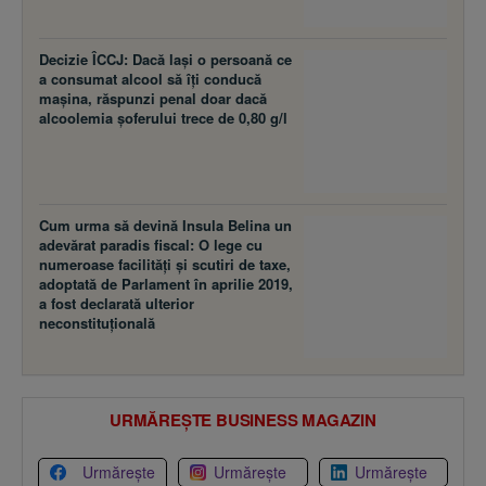
Decizie ÎCCJ: Dacă laşi o persoană ce
a consumat alcool să îţi conducă
maşina, răspunzi penal doar dacă
alcoolemia şoferului trece de 0,80 g/l
Cum urma să devină Insula Belina un
adevărat paradis fiscal: O lege cu
numeroase facilităţi şi scutiri de taxe,
adoptată de Parlament în aprilie 2019,
a fost declarată ulterior
neconstituţională
URMĂREȘTE BUSINESS MAGAZIN
Urmărește
Urmărește
Urmărește