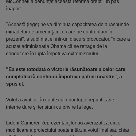
McConnell a denunţat această reformă drept "un pas
înapoi".
"Această (lege) ne va diminua capacitatea de a răspunde
miriadelor de ameninţări cu care ne confruntăm în
prezent", a subliniat el într-un discurs provocator, în care a
acuzat administraţia Obama că se retrage de la
conducere în lupta împotriva extremismului.
"Ea este totodată o victorie răsunătoare a celor care
complotează continuu împotriva patriei noastre", a
spus el.
Votul a avut loc în contextul unor lupte republicane
interne dure şi tensiuni cu privire la lege.
Liderii Camerei Reprezentanţilor au avertizat că orice
modificare a proiectului poate întârzia votul final sau chiar