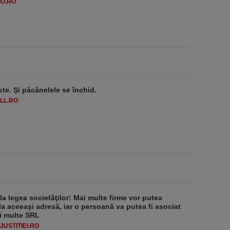
O.RO
ste. Şi păcănelele se închid.
LL.RO
 la legea societăţilor: Mai multe firme vor putea
la aceeaşi adresă, iar o persoană va putea fi asociat
i multe SRL
USTITIEI.RO