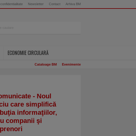
 confidentialitate
Newsletter
Contact
Arhiva BM
ECONOMIE CIRCULARĂ
Cataloage BM
Evenimente
omunicate - Noul
ciu care simplifică
ibuţia informaţiilor,
u companii şi
prenori