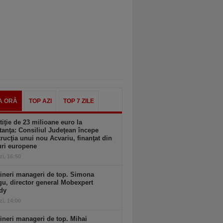
A ORĂ
TOP AZI
TOP 7 ZILE
tiţie de 23 milioane euro la
anţa: Consiliul Judeţean începe
rucţia unui nou Acvariu, finanţat din
uri europene
zi, 16:50
ineri manageri de top. Simona
u, director general Mobexpert
dy
zi, 14:00
ineri manageri de top. Mihai