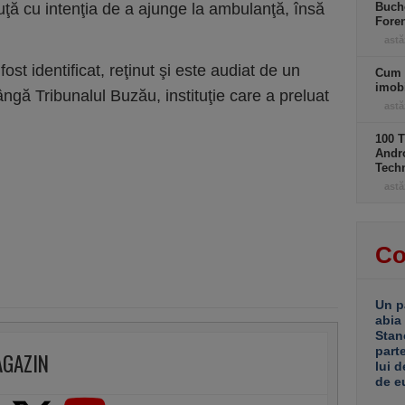
ruţă cu intenţia de a ajunge la ambulanţă, însă
Buche
Foren
astă
ost identificat, reţinut şi este audiat de un
Cum 
imobi
ângă Tribunalul Buzău, instituţie care a preluat
astă
100 T
Andro
Tech
astă
Co
Un p
abia
Stan
part
AGAZIN
lui d
de e