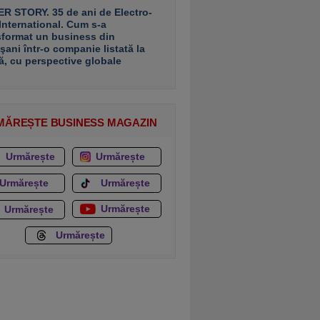
R STORY. 35 de ani de Electro-
 International. Cum s-a
sformat un business din
şani într-o companie listată la
ă, cu perspective globale
MĂREȘTE BUSINESS MAGAZIN
Urmărește
Urmărește
Urmărește
Urmărește
Urmărește
Urmărește
Urmărește