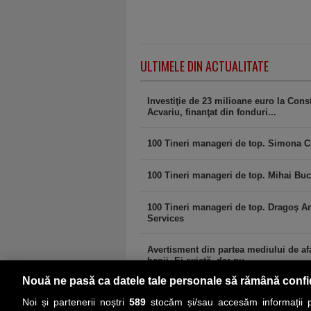
ULTIMELE DIN ACTUALITATE
Investiţie de 23 milioane euro la Con
Acvariu, finanţat din fonduri...
100 Tineri manageri de top. Simona C
100 Tineri manageri de top. Mihai Buc
100 Tineri manageri de top. Dragoş A
Services
Avertisment din partea mediului de afa
banii. Ei există, dar nu...
Nouă ne pasă ca datele tale personale să rămână confi
Noi și partenerii noștri
589
stocăm și/sau accesăm informații pe