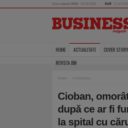
Curs valutar BNR
- 09.08.2026
EUR
- 5.2473 
HOME
ACTUALITATE
COVER STOR
REVISTA BM
Home
Actualitate
Cioban, omorât 
după ce ar fi fu
la spital cu căr