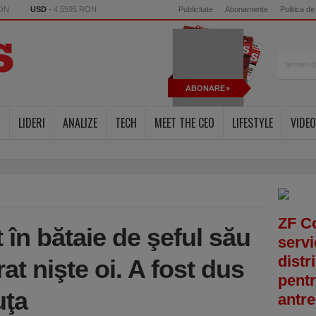
RON
USD
- 4.5595 RON
Publicitate
Abonamente
Politica de
ABONARE
Y
LIDERI
ANALIZE
TECH
MEET THE CEO
LIFESTYLE
VIDEO
ZF C
în bătaie de şeful său
servi
distr
rat nişte oi. A fost dus
pentr
uţa
antre