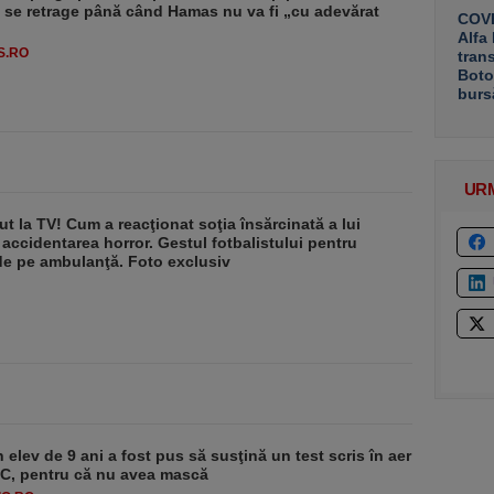
u se retrage până când Hamas nu va fi „cu adevărat
COVE
Alfa
S.RO
tran
Boto
burs
UR
ut la TV! Cum a reacţionat soţia însărcinată a lui
 accidentarea horror. Gestul fotbalistului pentru
de pe ambulanţă. Foto exclusiv
 elev de 9 ani a fost pus să susţină un test scris în aer
-1°C, pentru că nu avea mască