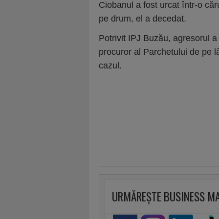
Ciobanul a fost urcat într-o că
pe drum, el a decedat.
Potrivit IPJ Buzău, agresorul a f
procuror al Parchetului de pe l
cazul.
URMĂREȘTE BUSINESS M