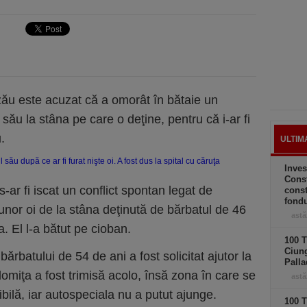
ău este acuzat că a omorât în bătaie un
său la stâna pe care o deţine, pentru că i-ar fi
.
ULTIM
Inves
Const
s-ar fi iscat un conflict spontan legat de
const
fond
unor oi de la stâna deţinută de bărbatul de 46
astă
. El l-a bătut pe cioban.
100 T
Ciung
bărbatului de 54 de ani a fost solicitat ajutor la
Palla
omiţa a fost trimisă acolo, însă zona în care se
astă
bilă, iar autospeciala nu a putut ajunge.
100 T