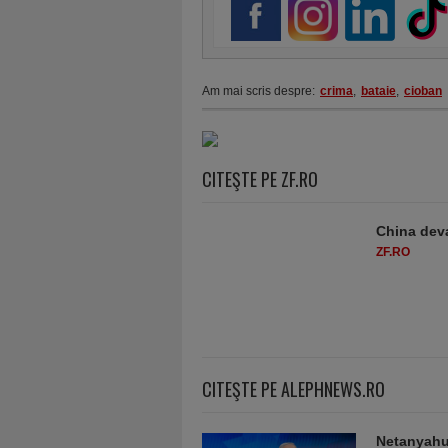
Am mai scris despre:
crima
,
bataie
,
cioban
CITEŞTE PE ZF.RO
China deva
ZF.RO
CITEŞTE PE ALEPHNEWS.RO
Netanyahu 