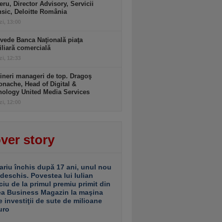
ru, Director Advisory, Servicii
sic, Deloitte România
zi, 13:00
vede Banca Naţională piaţa
liară comercială
zi, 12:33
ineri manageri de top. Dragoş
nache, Head of Digital &
nology United Media Services
zi, 12:00
ver story
ariu închis după 17 ani, unul nou
 deschis. Povestea lui Iulian
ciu de la primul premiu primit din
ea Business Magazin la maşina
e investiţii de sute de milioane
uro