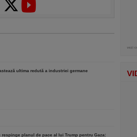
vezi c
stează ultima redută a industriei germane
VI
respinge planul de pace al lui Trump pentru Gaza: