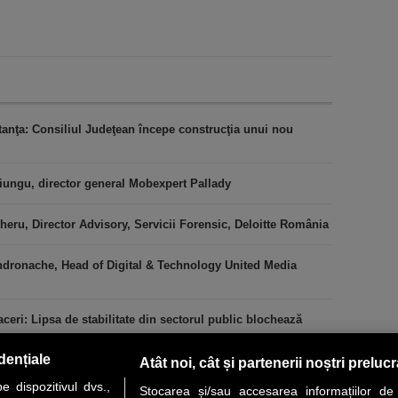
stanţa: Consiliul Judeţean începe construcţia unui nou
iungu, director general Mobexpert Pallady
heru, Director Advisory, Servicii Forensic, Deloitte România
ndronache, Head of Digital & Technology United Media
ceri: Lipsa de stabilitate din sectorul public blochează
dențiale
Atât noi, cât și partenerii noștri preluc
 dispozitivul dvs.,
Stocarea și/sau accesarea informațiilor de