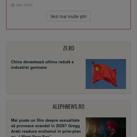
ieri, 15:41
Vezi mai multe ştiri
ZF.RO
China devastează ultima redută a
industriei germane
ALEPHNEWS.RO
Mai poate un film despre sexualitate
să provoace scandal în 2026? Gregg
Araki readuce erotismul în prim-plan
cu „I Want Your Sex”