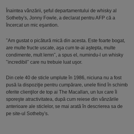
Înaintea vânzării, şeful departamentului de whisky al
Sotheby's, Jonny Fowle, a declarat pentru AFP că a
încercat un mic eşantion.
"Am gustat o picătură mică din acesta. Este foarte bogat,
are multe fructe uscate, aşa cum te-ai aştepta, multe
condimente, mult lemn", a spus el, numindu-l un whisky
"incredibil" care nu trebuie luat uşor.
Din cele 40 de sticle umplute în 1986, niciuna nu a fost
pusă la dispoziţie pentru cumpărare, unele fiind în schimb
oferite clienţilor de top ai The Macallan, un lux care îi
sporeşte atractivitatea, după cum reiese din vânzările
anterioare ale sticlelor, se mai arată în descrierea sa de
pe site-ul Sotheby's.