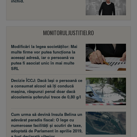
închid.
MONITORULJUSTITIEI.RO
Modificări la legea societăţilor: Mai
multe firme vor putea funcţiona la
aceeaşi adresă, iar o persoană va
putea fi asociat unic în mai multe
SRL
Decizie ÎCCJ: Dacă laşi o persoană ce
a consumat alcool să îţi conducă
maşina, răspunzi penal doar dacă
alcoolemia şoferului trece de 0,80 g/l
Cum urma să devină Insula Belina un
adevărat paradis fiscal: O lege cu
numeroase facilităţi şi scutiri de taxe,
adoptată de Parlament în aprilie 2019,
a fost declarată ulterior