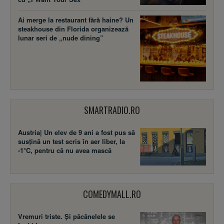
Ai merge la restaurant fără haine? Un
steakhouse din Florida organizează
lunar seri de „nude dining”
SMARTRADIO.RO
Austria| Un elev de 9 ani a fost pus să
susţină un test scris în aer liber, la
-1°C, pentru că nu avea mască
COMEDYMALL.RO
Vremuri triste. Şi păcănelele se