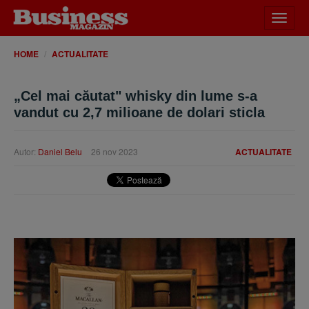
Desch
meniu
HOME
ACTUALITATE
„Cel mai căutat" whisky din lume s-a
vandut cu 2,7 milioane de dolari sticla
Autor:
Daniel Belu
26 nov 2023
ACTUALITATE