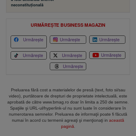
neconstituţională
URMĂREȘTE BUSINESS MAGAZIN
Urmărește
Urmărește
Urmărește
Urmărește
Urmărește
Urmărește
Urmărește
Preluarea fără cost a materialelor de presă (text, foto si/sau
video), purtătoare de drepturi de proprietate intelectuală, este
aprobată de către www.bmag.ro doar în limita a 250 de semne.
Spaţiile şi URL-ul/hyperlink-ul nu sunt luate în considerare în
numerotarea semnelor. Preluarea de informaţii poate fi făcută
numai în acord cu termenii agreaţi şi menţionaţi in
această
pagină
.