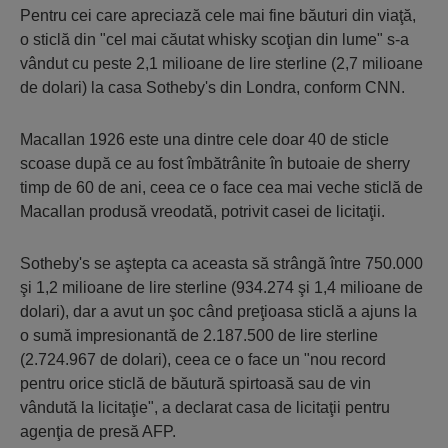
Pentru cei care apreciază cele mai fine băuturi din viaţă,
o sticlă din "cel mai căutat whisky scoţian din lume" s-a
vândut cu peste 2,1 milioane de lire sterline (2,7 milioane
de dolari) la casa Sotheby's din Londra, conform CNN.
Macallan 1926 este una dintre cele doar 40 de sticle
scoase după ce au fost îmbătrânite în butoaie de sherry
timp de 60 de ani, ceea ce o face cea mai veche sticlă de
Macallan produsă vreodată, potrivit casei de licitaţii.
Sotheby's se aştepta ca aceasta să strângă între 750.000
şi 1,2 milioane de lire sterline (934.274 şi 1,4 milioane de
dolari), dar a avut un şoc când preţioasa sticlă a ajuns la
o sumă impresionantă de 2.187.500 de lire sterline
(2.724.967 de dolari), ceea ce o face un "nou record
pentru orice sticlă de băutură spirtoasă sau de vin
vândută la licitaţie", a declarat casa de licitaţii pentru
agenţia de presă AFP.